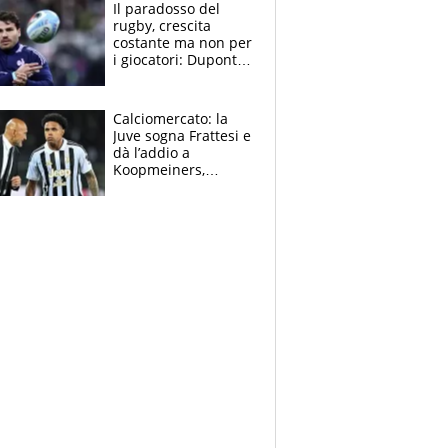
prove”
Il paradosso del
rugby, crescita
costante ma non per
i giocatori: Dupont
(il più pagato al
mondo) guadagna
solo 1,4 milioni
Calciomercato: la
all'anno
Juve sogna Frattesi e
dà l’addio a
Koopmeiners,
Romero si allontana
dall’Inter, Fiorentina
scatenata