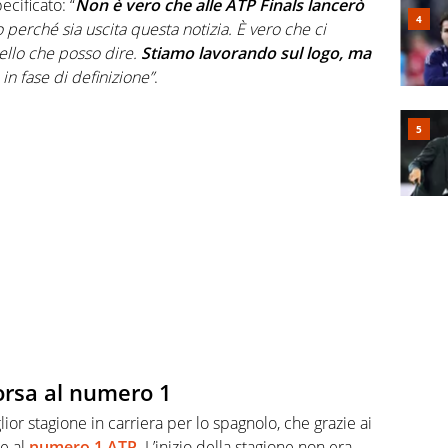
ecificato: “
Non è vero che alle ATP Finals lancerò
 perché sia uscita questa notizia. È vero che ci
ello che posso dire.
Stiamo lavorando sul logo, ma
in fase di definizione”
.
corsa al numero 1
ior stagione in carriera per lo spagnolo, che grazie ai
re al
numero 1 ATP
. L’inizio della stagione non era