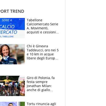
ORT TREND
Tabellone
Calciomercato Serie
A. Movimenti,
acquisti e cessioni:
estate 2026-27
Chi è Ginevra
Taddeucci, oro nei 5
e 10 km in acque
libere degli Europei
di Parigi 2026 che
ha dedicato la
medaglia al
fidanzato
Giro di Polonia, fa
festa sempre
Jonathan Milan:
anche di giallo
vestito, il friulano
non ha rivali (bene
Malucelli, terzo)
Tortu rinuncia agli