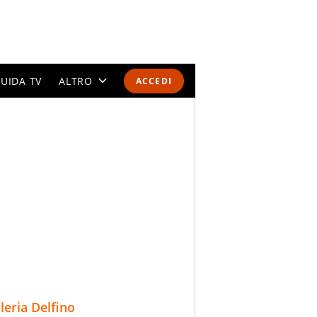
UIDA TV
ALTRO
ACCEDI
CALENDARI E CLASSIFICHE
ALTRI SPORT
MONDIALI 2026
OLIMPIADI
GOSSIP
LIFESTYLE
lleria Delfino