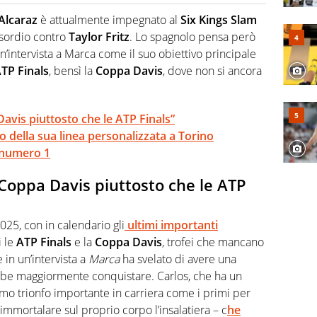
cio personale e professionale. Ama raccontare lo sport
l tempo reale: la verità della dirette non sono opinioni
Alcaraz
è attualmente impegnato al
Six Kings Slam
esordio contro
Taylor Fritz
. Lo spagnolo pensa però
un’intervista a Marca come il suo obiettivo principale
TP Finals
, bensì la
Coppa Davis
, dove non si ancora
Davis piuttosto che le ATP Finals”
io della sua linea personalizzata a Torino
l numero 1
a Coppa Davis piuttosto che le ATP
025, con in calendario gli
ultimi importanti
i le
ATP Finals
e la
Coppa Davis
, trofei che mancano
e in un’intervista a
Marca
ha svelato di avere una
bbe maggiormente conquistare. Carlos, che ha un
mo trionfo importante in carriera come i primi per
r immortalare sul proprio corpo l’insalatiera – c
he