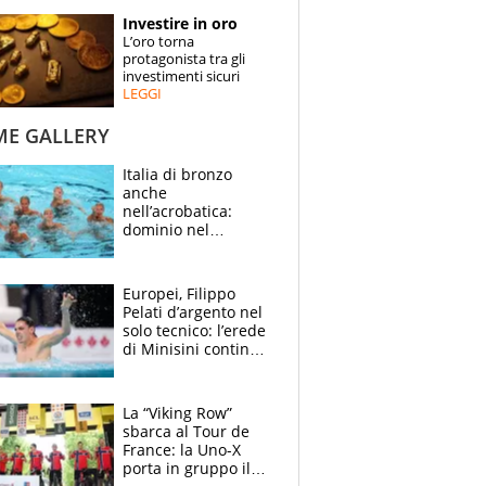
STORIE
Investire in oro
L’oro torna
SPECIALI
protagonista tra gli
investimenti sicuri
LEGGI
ESPERTI
ME GALLERY
CONTATTI
Italia di bronzo
anche
nell’acrobatica:
dominio nel
medagliere, ora
tocca a Ceccon, Curti
e compagni
Europei, Filippo
continuare
Pelati d’argento nel
solo tecnico: l’erede
di Minisini continua
a stupire, Los
Angeles è già nel
mirino
La “Viking Row”
sbarca al Tour de
France: la Uno-X
porta in gruppo il