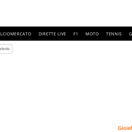
ALCIOMERCATO
DIRETTE LIVE
F1
MOTO
TENNIS
G
eferite
Gioie