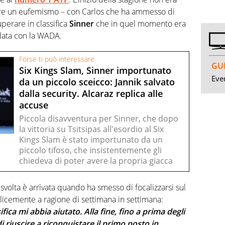
are un eufemismo – con Carlos che ha ammesso di
uperare in classifica
Sinner
che in quel momento era
data con la WADA.
Forse ti può interessare
GUI
Six Kings Slam, Sinner importunato
Even
da un piccolo sceicco: Jannik salvato
dalla security. Alcaraz replica alle
accuse
Piccola disavventura per Sinner, che dopo
la vittoria su Tsitsipas all'esordio al Six
Kings Slam è stato importunato da un
piccolo tifoso, che insistentemente gli
chiedeva di poter avere la propria giacca
svolta è arrivata quando ha smesso di focalizzarsi sul
plicemente a ragione di settimana in settimana:
fica mi abbia aiutato. Alla fine, fino a prima degli
riuscire a riconquistare il primo posto in