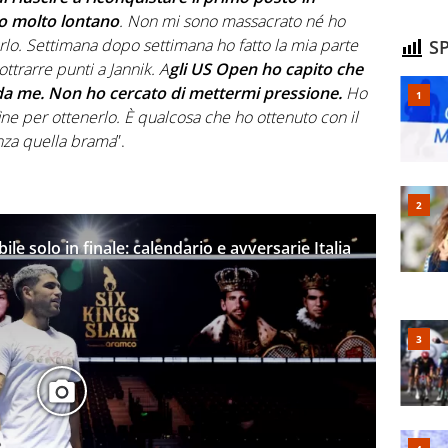
ero molto lontano
. Non mi sono massacrato né ho
lo. Settimana dopo settimana ho fatto la mia parte
SP
ttrarre punti a Jannik. A
gli US Open ho capito che
a me. Non ho cercato di mettermi pressione.
Ho
fine per ottenerlo. È qualcosa che ho ottenuto con il
enza quella brama
”.
le solo in finale: calendario e avversarie Italia