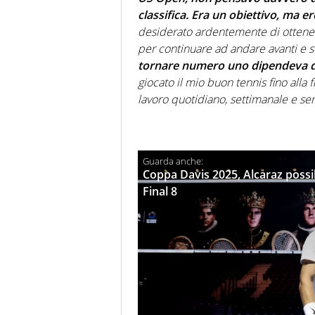
classifica. Era un obiettivo, ma 
desiderato ardentemente di ottener
per continuare ad andare avanti e so
tornare numero uno dipendeva d
giocato il mio buon tennis fino alla 
lavoro quotidiano, settimanale e s
Coppa Davis 2025, Alcaraz possibi
Final 8