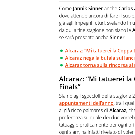
La multimedialità quale approc
focalizzando ogni attenzione su
Come
Jannik Sinner
anche
Carlos 
ma fatti
dove attende ancora di fare il suo 
già agli impegni futuri, svelando in 
da qui a fine stagione non siano le
A
se sarà presente anche
Sinner
.
Alcaraz: “Mi tatuerei la Coppa 
Alcaraz nega la bufala sul lanc
Alcaraz torna sulla rincorsa a
Alcaraz: “Mi tatuerei l
Finals”
Siamo agli sgoccioli della stagione 2
appuntamenti dell’anno
, tra i qual
al già ricco palmares di
Alcaraz
, ch
preferenza su quale dei due vorre
tatuaggio praticamente per ogni pri
ogni slam, ha infatti rivelato di vole