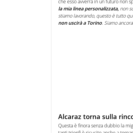
che esso avverrà in un futuro non sp
la mia linea personalizzata,
non so
stiamo lavorando, questo è tutto qu
non uscirà a Torino
. Siamo ancora 
Alcaraz torna sulla rin
Questa è finora senza dubbio la migl
tanti trionfi è ricucito anche a torna