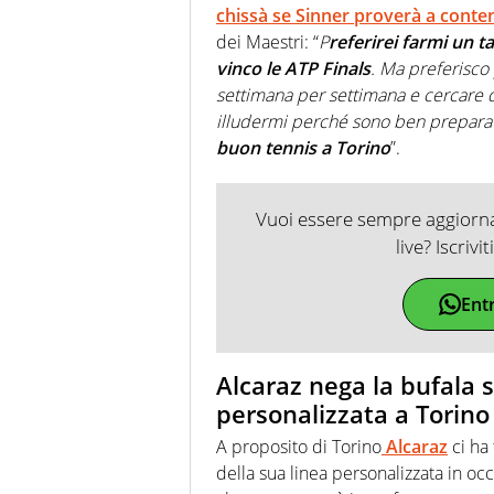
chissà se Sinner proverà a conte
dei Maestri: “
P
referirei farmi un t
vinco le ATP Finals
. Ma preferisco
settimana per settimana e cercare 
illudermi perché sono ben preparato 
buon tennis a Torino
”.
Vuoi essere sempre aggiornat
live? Iscrivi
Ent
Alcaraz nega la bufala s
personalizzata a Torino
A proposito di Torino
Alcaraz
ci ha 
della sua linea personalizzata in oc