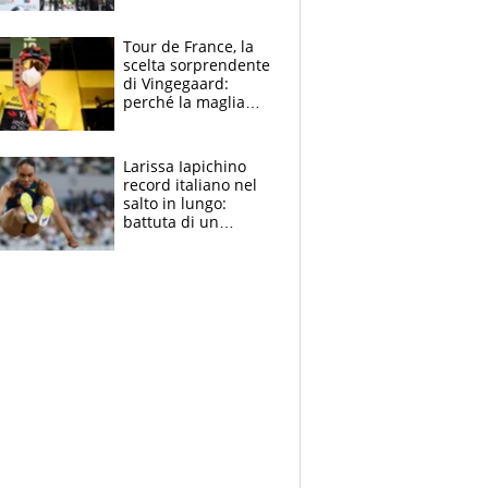
rito della Norvegia
di Haaland e
compagni
Tour de France, la
scelta sorprendente
di Vingegaard:
perché la maglia
gialla indossa la
mascherina, il
rischio da evitare
Larissa Iapichino
record italiano nel
salto in lungo:
battuta di un
centimetro mamma
Fiona May