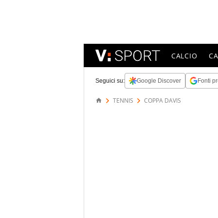
CALCIO
C
Seguici su:
Google Discover
Fonti pr
TENNIS
COPPA DAVIS