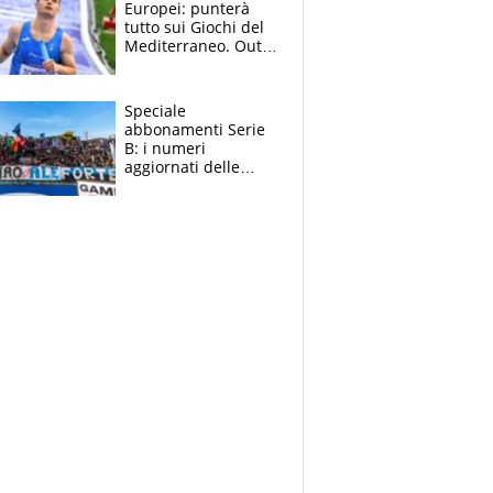
Europei: punterà
tutto sui Giochi del
Mediterraneo. Out
anche Zenoni e
Simonelli. Tamberi
in dubbio
Speciale
abbonamenti Serie
B: i numeri
aggiornati delle
venti squadre
cadette