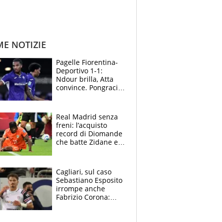
ME NOTIZIE
Pagelle Fiorentina-
Deportivo 1-1:
Ndour brilla, Atta
convince. Pongracic
rovina tutto nel
finale
Real Madrid senza
freni: l’acquisto
record di Diomande
che batte Zidane e
Ronaldo. Vinicius
rinnova: le cifre
Cagliari, sul caso
Sebastiano Esposito
irrompe anche
Fabrizio Corona:
“Ecco cosa è
successo, ho le