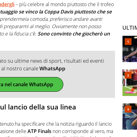
ndergli
– più celebre al mondo piuttosto che il trofeo
atuaggio se vinco la Coppa Davis piuttosto che se
 prendermela comoda, preferisco andare avanti
di prepararmi al meglio. Ovviamente non posso
ULTI
e la fiducia c’è.
Sono convinto che giocherò un
o su ultime news di sport, risultati ed eventi
ti al nostro canale
WhatsApp
ra nel canale WhatsApp
ul lancio della sua linea
tenuto ha specificare che la notizia riguardo il lancio
casione delle
ATP Finals
non corrisponde al vero, ma