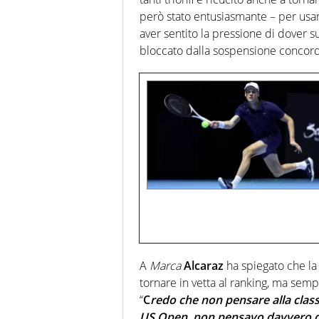
però stato entusiasmante – per us
aver sentito la pressione di dover s
bloccato dalla sospensione concor
A
Marca
Alcaraz
ha spiegato che la 
tornare in vetta al ranking, ma sem
“
C
redo che non pensare alla classi
US Open, non pensavo davvero di 