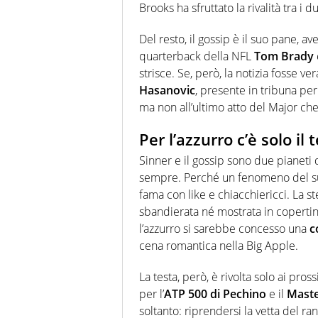
Brooks ha sfruttato la rivalità tra i
Del resto, il gossip è il suo pane, a
quarterback della NFL
Tom Brady
strisce. Se, però, la notizia fosse v
Hasanovic
, presente in tribuna pe
ma non all’ultimo atto del Major che
Per l’azzurro c’è solo il
Sinner e il gossip sono due pianeti d
sempre. Perché un fenomeno del suo
fama con like e chiacchiericci. La s
sbandierata né mostrata in copertina
l’azzurro si sarebbe concesso una
c
cena romantica nella Big Apple.
La testa, però, è rivolta solo ai pr
per l’
ATP 500 di Pechino
e il
Maste
soltanto: riprendersi la vetta del ran