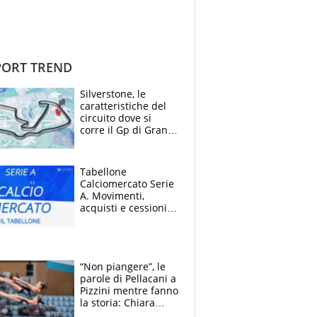
ORT TREND
Silverstone, le
caratteristiche del
circuito dove si
corre il Gp di Gran
Bretagna del
Motomondiale
Tabellone
Calciomercato Serie
A. Movimenti,
acquisti e cessioni:
estate 2026-27
“Non piangere”, le
parole di Pellacani a
Pizzini mentre fanno
la storia: Chiara
batte anche il