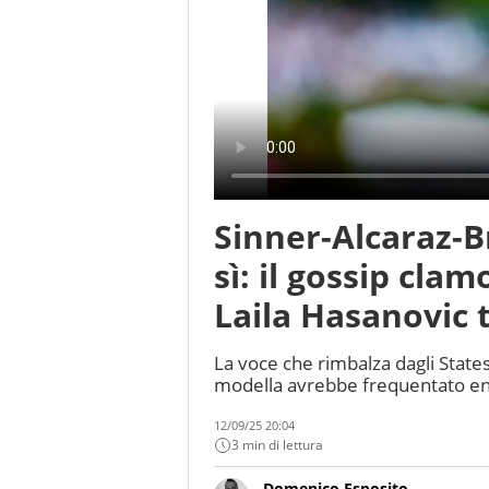
Sinner-Alcaraz-B
sì: il gossip cla
Laila Hasanovic 
La voce che rimbalza dagli States 
modella avrebbe frequentato entr
12/09/25 20:04
3 min di lettura
Domenico Esposito