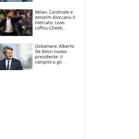
record di Ceccon
Milan, Cardinale e
Amorim bloccano il
mercato: Leao,
Loftus-Cheek,
Estupinian e
Gimenez in bilico,
Soulè e Osorio nel
Ostiamare, Alberto
mirino
De Rossi nuovo
presidente: il
compito e gli
obiettivi ricevuti dal
figlio Daniele