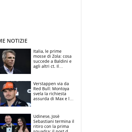
ME NOTIZIE
Italia, le prime
mosse di Zola: cosa
succede a Baldini e
agli altri ct. Il
Borussia tenta un
altro sgarbo agli
azzurri
Verstappen via da
Red Bull: Montoya
svela la richiesta
assurda di Max e lo
avverte: “Sicuro
Mercedes e
McLaren siano
Udinese, Josè
meglio?”
Sebastiani termina il
ritiro con la prima
squadra: il post del