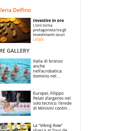
STORIE
lleria Delfino
SPECIALI
Investire in oro
L’oro torna
ESPERTI
protagonista tra gli
investimenti sicuri
LEGGI
CONTATTI
ME GALLERY
Italia di bronzo
anche
nell’acrobatica:
dominio nel
medagliere, ora
tocca a Ceccon, Curti
e compagni
Europei, Filippo
continuare
Pelati d’argento nel
solo tecnico: l’erede
di Minisini continua
a stupire, Los
Angeles è già nel
mirino
La “Viking Row”
sbarca al Tour de