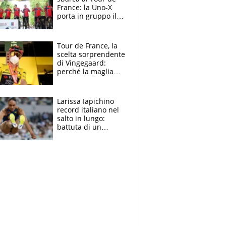
France: la Uno-X
porta in gruppo il
rito della Norvegia
di Haaland e
compagni
Tour de France, la
scelta sorprendente
di Vingegaard:
perché la maglia
gialla indossa la
mascherina, il
rischio da evitare
Larissa Iapichino
record italiano nel
salto in lungo:
battuta di un
centimetro mamma
Fiona May