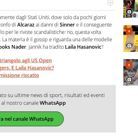
po per vivere ogni evento in tutte le sue sfaccettature.
 e per la sfera di cuoio. Il pallone è una cosa serissima,
amente dagli Stati Uniti, dove solo da pochi giorni
rionfo di
Alcaraz
ai danni di
Sinner
e il conseguente
lo per le riviste scandalistiche: no, questa volta
ro. La materia è il gossip e riguarda una delle modelle
ooks Nader
. Jannik ha tradito
Laila Hasanovic
?
triangolo agli US Open
gers. E Laila Hasanovic?
: missione riscatto
o su ultime news di sport, risultati ed eventi
ti al nostro canale
WhatsApp
ra nel canale WhatsApp