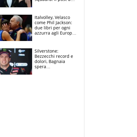
figlio di Amadeus e
Sanremo sullo
sfondo
Italvolley, Velasco
come Phil Jackson:
due libri per ogni
azzurra agli Europei.
Quello per Sylla è
“geniale”
Silverstone:
Bezzecchi record e
dolori, Bagnaia
spera
nell'antidolorifico,
Marquez si tira fuori
e vota Aprilia