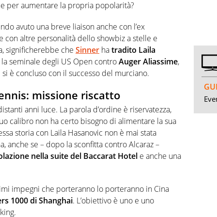
 due per aumentare la propria popolarità?
vendo avuto una breve liaison anche con l’ex
e con altre personalità dello showbiz a stelle e
era, significherebbe che
Sinner
ha
tradito Laila
r la seminale degli US Open contro
Auger Aliassime
,
 si è concluso con il successo del murciano.
GUI
 tennis: missione riscatto
Even
istanti anni luce. La parola d’ordine è riservatezza,
 calibro non ha certo bisogno di alimentare la sua
tessa storia con Laila Hasanovic non è mai stata
, anche se – dopo la sconfitta contro Alcaraz –
olazione nella suite del Baccarat Hotel
e anche una
ossimi impegni che porteranno lo porteranno in Cina
rs 1000 di Shanghai
. L’obiettivo è uno e uno
king.