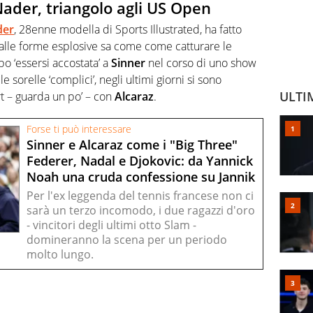
ader, triangolo agli US Open
der
, 28enne modella di Sports Illustrated, ha fatto
 dalle forme esplosive sa come come catturare le
o ‘essersi accostata’ a
Sinner
nel corso di uno show
sorelle ‘complici’, negli ultimi giorni si sono
ULTI
irt – guarda un po’ – con
Alcaraz
.
Forse ti può interessare
Sinner e Alcaraz come i "Big Three"
Federer, Nadal e Djokovic: da Yannick
Noah una cruda confessione su Jannik
Per l'ex leggenda del tennis francese non ci
sarà un terzo incomodo, i due ragazzi d'oro
- vincitori degli ultimi otto Slam -
domineranno la scena per un periodo
molto lungo.