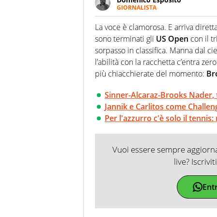
GIORNALISTA
Da vent’anni in campo e sul cam
Passione smisurata per il calcio
La voce è clamorosa. E arriva dirett
guai a dirgli di no
sono terminati gli
US Open
con il t
sorpasso in classifica. Manna dal cie
l’abilità con la racchetta c’entra ze
più chiacchierate del momento:
Br
Sinner-Alcaraz-Brooks Nader, 
Jannik e Carlitos come Challen
Per l'azzurro c'è solo il tennis
Vuoi essere sempre aggiornat
live? Iscrivi
Ent