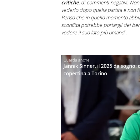
critiche
, di commenti negativi. Non 
vederlo dopo quella partita e non fa
Penso che in quello momento abbia 
sconfitta potrebbe portargli dei be
vedere il suo lato più umano
”.
Jannik Sinner, il 2025 da sogno: 
copertina a Torino