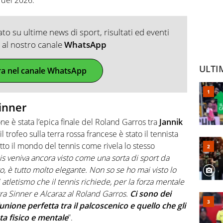
o su ultime news di sport, risultati ed eventi
ti al nostro canale
WhatsApp
ULTI
ra nel canale WhatsApp
Sinner
e è stata l’epica finale del Roland Garros tra
Jannik
il trofeo sulla terra rossa francese è stato il tennista
tto il mondo del tennis come rivela lo stesso
is veniva ancora visto come una sorta di sport da
o, è tutto molto elegante. Non so se ho mai visto lo
 di atletismo che il tennis richiede, per la forza mentale
ra Sinner e Alcaraz al Roland Garros.
Ci sono dei
nione perfetta tra il palcoscenico e quello che gli
ta fisico e mentale
”.