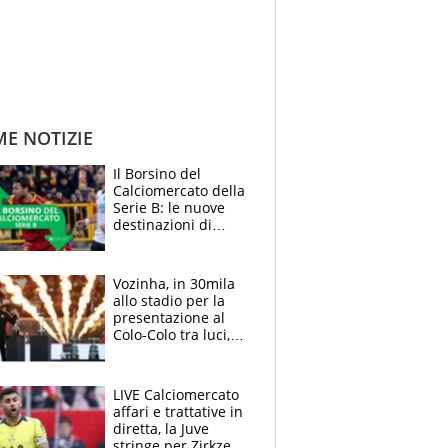
ME NOTIZIE
Il Borsino del
Calciomercato della
Serie B: le nuove
destinazioni di
Pittarello, Dorval e
Parigi
Vozinha, in 30mila
allo stadio per la
presentazione al
Colo-Colo tra luci,
spettacolo, elicotteri
e paracadutisti
LIVE Calciomercato
affari e trattative in
diretta, la Juve
stringe per Zirkzee,