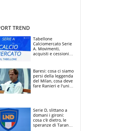
ORT TREND
Tabellone
Calciomercato Serie
A. Movimenti,
acquisti e cessioni:
estate 2026-27
Baresi: cosa ci siamo
persi della leggenda
del Milan, cosa deve
fare Ranieri e l'unico
neo di una carriera
immacolata
Serie D, slittano a
domani i gironi:
cosa c’è dietro, le
speranze di Taranto
e Messina, chi può