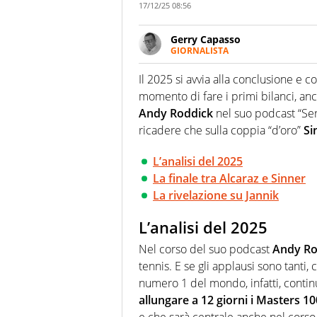
17/12/25 08:56
Gerry Capasso
GIORNALISTA
Per lui gli sport americani non 
innata di trovare la notizia do
Il 2025 si avvia alla conclusione e 
momento di fare i primi bilanci, an
Andy Roddick
nel suo podcast “Ser
ricadere che sulla coppia “d’oro”
Si
L’analisi del 2025
La finale tra Alcaraz e Sinner
La rivelazione su Jannik
L’analisi del 2025
Nel corso del suo podcast
Andy Ro
tennis. E se gli applausi sono tanti,
numero 1 del mondo, infatti, continu
allungare a 12 giorni i Masters 1
e che sarà centrale anche nel corso