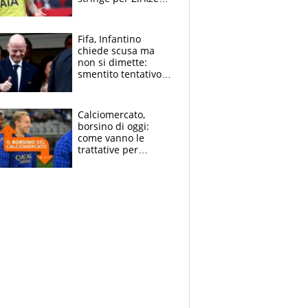
Inter-Romero si
insinua l'Atletico,
Napoli-Lukaku
Fifa, Infantino
chiede scusa ma
non si dimette:
smentito tentativo di
corruzione al
Marocco
Calciomercato,
borsino di oggi:
come vanno le
trattative per
Frattesi, Zirkzee,
Nico Gonzalez, Soulé
e Nusa