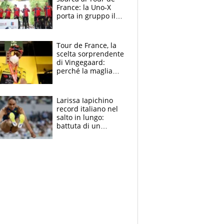
France: la Uno-X
porta in gruppo il
rito della Norvegia
di Haaland e
compagni
Tour de France, la
scelta sorprendente
di Vingegaard:
perché la maglia
gialla indossa la
mascherina, il
rischio da evitare
Larissa Iapichino
record italiano nel
salto in lungo:
battuta di un
centimetro mamma
Fiona May