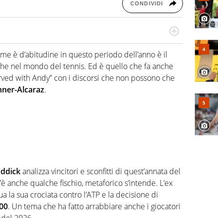
CONDIVIDI
hanno segreti: basket, football, baseball e la capacità
ve altri non vedono granché
come è d’abitudine in questo periodo dell’anno è il
che nel mondo del tennis. Ed è quello che fa anche
ved with Andy” con i discorsi che non possono che
nner-Alcaraz
.
ddick
analizza vincitori e sconfitti di quest’annata del
 c’è anche qualche fischio, metaforico s’intende. L’ex
a la sua crociata contro l’ATP e la decisione di
000
. Un tema che ha fatto arrabbiare anche i giocatori
 del 2026.