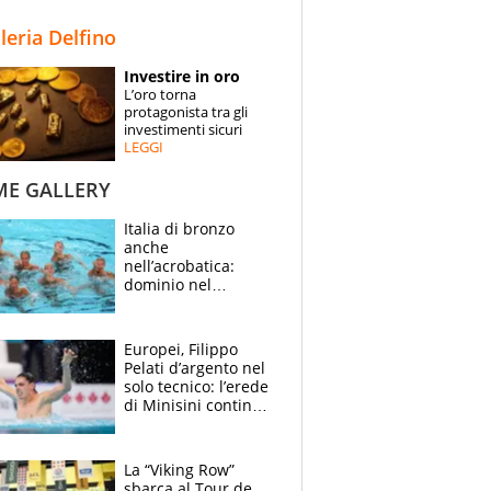
STORIE
lleria Delfino
SPECIALI
Investire in oro
L’oro torna
ESPERTI
protagonista tra gli
investimenti sicuri
LEGGI
CONTATTI
ME GALLERY
Italia di bronzo
anche
nell’acrobatica:
dominio nel
medagliere, ora
tocca a Ceccon, Curti
e compagni
Europei, Filippo
continuare
Pelati d’argento nel
solo tecnico: l’erede
di Minisini continua
a stupire, Los
Angeles è già nel
mirino
La “Viking Row”
sbarca al Tour de