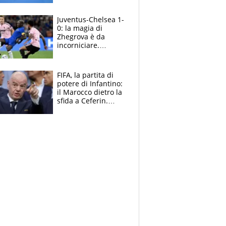
essere ripescato
Juventus-Chelsea 1-
0: la magia di
Zhegrova è da
incorniciare.
Spalletti suona il
Blues e tiene,
ancora, la porta
FIFA, la partita di
inviolata
potere di Infantino:
il Marocco dietro la
sfida a Ceferin.
Scontro sul
Mondiale a 64
squadre, l’ira di Figo