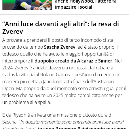
anche Hollywood, l'attore fa
impazzire i social
“Anni luce davanti agli altri”: la resa di
Zverev
A provare a prendersi il posto di terzo incomodo ci sta
provando da tempo
Sascha Zverev
, ed è stato proprio il
tedesco quello che ha avuto le maggiori opportunità di
interrompere il
duopolio creato da Alcaraz e Sinner
. Nel
2024, Zverev è andato davvero a un passo dal rubare a
Carlos la vittoria al Roland Garros, quest’anno ha ceduto in
maniera più netta a Jannik nell’atto finale dell’Australian
Open. Ma proprio da quel momento sono arrivati i guai per il
tedesco che ha avuto un 2025 molto complicato anche per
un problema alla spalla.
E da Riyadh è arrivata un’ammissione piuttosto dura di
Sascha: “
In questo momento sono entrambi anni luce avanti
rispetto agli altri.
Io sono il numero 3 del mondo ma sento