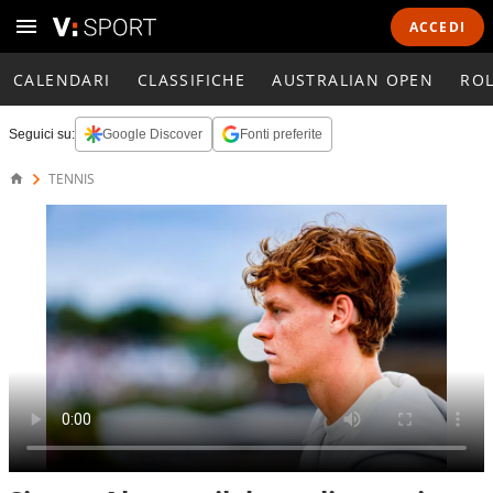
ACCEDI
CALENDARI
CLASSIFICHE
AUSTRALIAN OPEN
RO
Seguici su:
Google Discover
Fonti preferite
TENNIS