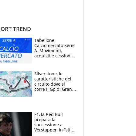
ORT TREND
Tabellone
Calciomercato Serie
A. Movimenti,
acquisti e cessioni:
estate 2026-27
Silverstone, le
caratteristiche del
circuito dove si
corre il Gp di Gran
Bretagna del
Motomondiale
F1, la Red Bull
prepara la
successione a
Verstappen in “stile
Antonelli”. Colapinto