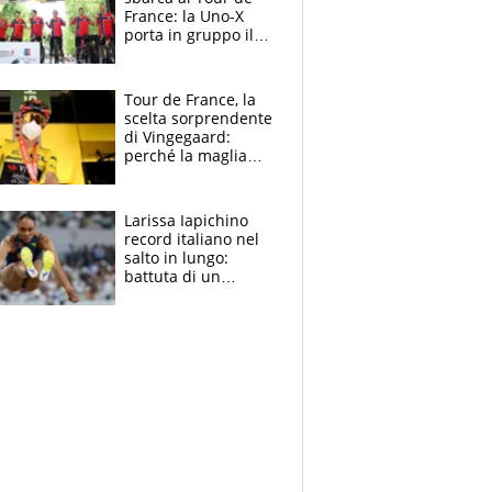
France: la Uno-X
porta in gruppo il
rito della Norvegia
di Haaland e
compagni
Tour de France, la
scelta sorprendente
di Vingegaard:
perché la maglia
gialla indossa la
mascherina, il
rischio da evitare
Larissa Iapichino
record italiano nel
salto in lungo:
battuta di un
centimetro mamma
Fiona May