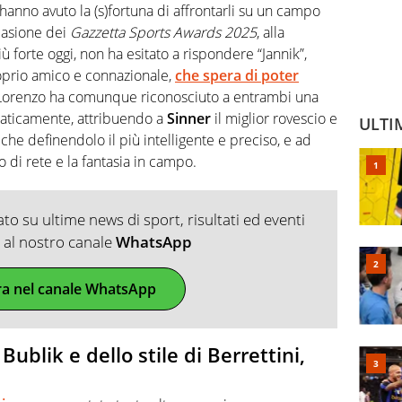
anno avuto la (s)fortuna di affrontarli su un campo
casione dei
Gazzetta Sports Awards 2025
, alla
ù forte oggi, non ha esitato a rispondere “Jannik”,
oprio amico e connazionale,
che spera di poter
 Lorenzo ha comunque riconosciuto a entrambi una
praticamente, attribuendo a
Sinner
il miglior rovescio e
ULTI
e che definendolo il più intelligente e preciso, e ad
co di rete e la fantasia in campo.
o su ultime news di sport, risultati ed eventi
ti al nostro canale
WhatsApp
ra nel canale WhatsApp
Bublik e dello stile di Berrettini,