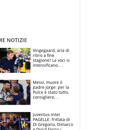
ME NOTIZIE
Vingegaard, aria di
ritiro a fine
stagione? Le voci si
intensificano.
Pogacar, niente
Sanremo nel 2027:
vuole la Roubaix
Messi, muore il
padre Jorge: per la
Pulce è stato tutto,
consigliere,
manager, amico e
capofamiglia
Juventus-Inter
PAGELLE: frittata di
Di Gregorio, Dimarco
e Diouf fanno i