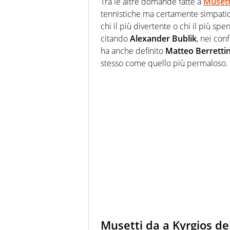
Tra le altre domande fatte a
Musett
tennistiche ma certamente simpatich
chi il più divertente o chi il più s
citando
Alexander Bublik
, nei con
ha anche definito
Matteo Berretti
stesso come quello più permaloso.
Musetti da a Kyrgios dell