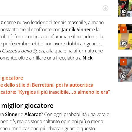
cio personale e professionale. Ama raccontare lo sport
l tempo reale: la verità della dirette non sono opinioni
az
come nuovo leader del tennis maschile, almeno
onostante ciò, il confronto con
Jannik Sinner
e la
 il più forte continua a infiammare il mondo della
 però sembrerebbe non avere dubbi a riguardo,
 Gazzetta dello Sport
, alla quale ha affermato che
momento, oltre a rifilare una frecciatina a
Nick
r giocatore
 dello stile di Berrettini, poi fa autocritica
ocatore: “Kyrgios il più irascibile…o almeno lo era”
 miglior giocatore
tra
Sinner
e
Alcaraz
? Con ogni probabilità una vera e
non c’è, ma esistono soltanto opinioni più o meno
nno un’indicazione più chiara riguardo questo