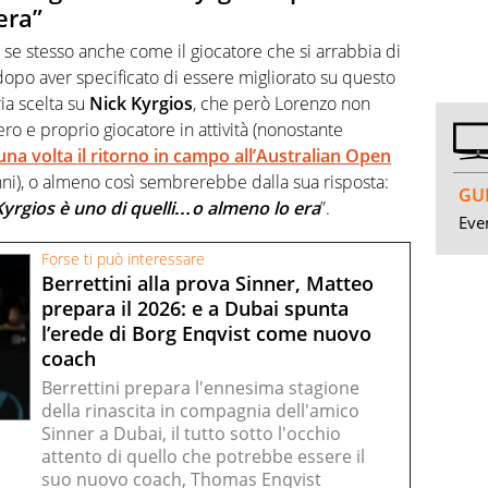
era”
 se stesso anche come il giocatore che si arrabbia di
opo aver specificato di essere migliorato su questo
ia scelta su
Nick Kyrgios
, che però Lorenzo non
 e proprio giocatore in attività (nonostante
na volta il ritorno in campo all’Australian Open
 anni), o almeno così sembrerebbe dalla sua risposta:
GUI
 Kyrgios è uno di quelli…o almeno lo era
”.
Even
Forse ti può interessare
Berrettini alla prova Sinner, Matteo
prepara il 2026: e a Dubai spunta
l’erede di Borg Enqvist come nuovo
coach
Berrettini prepara l'ennesima stagione
della rinascita in compagnia dell'amico
Sinner a Dubai, il tutto sotto l'occhio
attento di quello che potrebbe essere il
suo nuovo coach, Thomas Enqvist