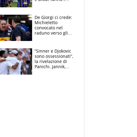
bianconeri piccoli
piccoli, Ylildiz
scompare, Kolo fa
De Giorgi ci crede:
sperare
Michieletto
convocato nel
raduno verso gli
Europei. A sorpresa
torna Rychlicki
“Sinner e Djokovic
sono ossessionati”,
la rivelazione di
Panichi. Jannik,
ansia per il
ginocchio e il rischio
agli US Open