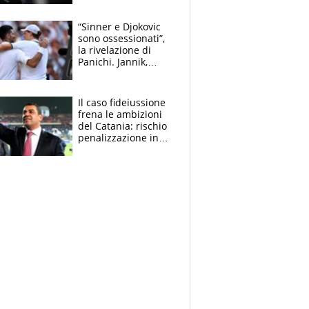
derubato, che
attacco all’Italia
“Sinner e Djokovic
sono ossessionati”,
la rivelazione di
Panichi. Jannik,
ansia per il
ginocchio e il rischio
agli US Open
Il caso fideiussione
frena le ambizioni
del Catania: rischio
penalizzazione in
classifica, cosa
succede?