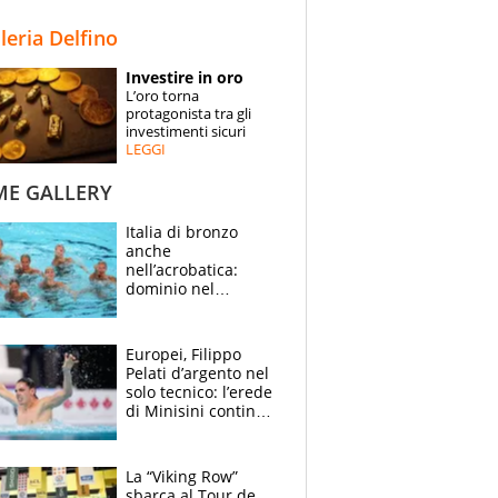
STORIE
lleria Delfino
SPECIALI
Investire in oro
L’oro torna
ESPERTI
protagonista tra gli
investimenti sicuri
LEGGI
CONTATTI
ME GALLERY
Italia di bronzo
anche
nell’acrobatica:
dominio nel
medagliere, ora
tocca a Ceccon, Curti
e compagni
Europei, Filippo
continuare
Pelati d’argento nel
solo tecnico: l’erede
di Minisini continua
a stupire, Los
Angeles è già nel
mirino
La “Viking Row”
sbarca al Tour de