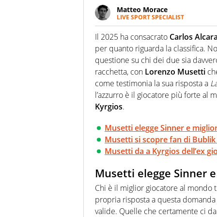
Matteo Morace
LIVE SPORT SPECIALIST
La multimedialità quale approc
focalizzando ogni attenzione su
Il 2025 ha consacrato
Carlos Alcar
ma fatti
per quanto riguarda la classifica. N
questione su chi dei due sia davvero
racchetta, con
Lorenzo Musetti
che
come testimonia la sua risposta a
La
l’azzurro è il giocatore più forte al 
Kyrgios
.
Musetti elegge Sinner e miglio
Musetti si scopre fan di Bublik e
Musetti da a Kyrgios dell’ex gi
Musetti elegge Sinner e
Chi è il miglior giocatore al mondo 
propria risposta a questa domanda 
valide. Quelle che certamente ci da