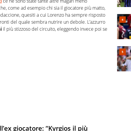
i
ce ne sono state tante altre magari meno
e, come ad esempio chi sia il giocatore più matto,
pendaccione, quesiti a cui Lorenzo ha sempre risposto
fronti del quale sembra nutrire un debole. L’azzurro
ni
il più stizzoso del circuito, eleggendo invece poi se
’ex giocatore: “Kyrgios il più