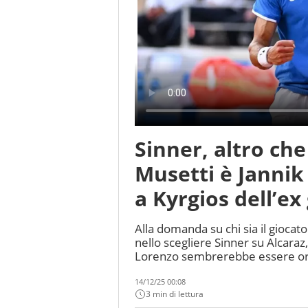
Sinner, altro ch
Musetti è Jannik 
a Kyrgios dell’ex
Alla domanda su chi sia il giocat
nello scegliere Sinner su Alcaraz,
Lorenzo sembrerebbe essere or
14/12/25 00:08
3 min di lettura