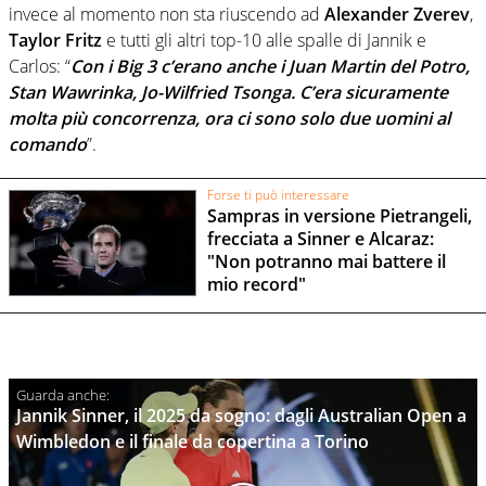
invece al momento non sta riuscendo ad
Alexander Zverev
,
Taylor Fritz
e tutti gli altri top-10 alle spalle di Jannik e
Carlos: “
Con i Big 3 c’erano anche i Juan Martin del Potro,
Stan Wawrinka, Jo-Wilfried Tsonga. C’era sicuramente
molta più concorrenza, ora ci sono solo due uomini al
comando
”.
Forse ti può interessare
Sampras in versione Pietrangeli,
frecciata a Sinner e Alcaraz:
"Non potranno mai battere il
mio record"
Jannik Sinner, il 2025 da sogno: dagli Australian Open a
Wimbledon e il finale da copertina a Torino