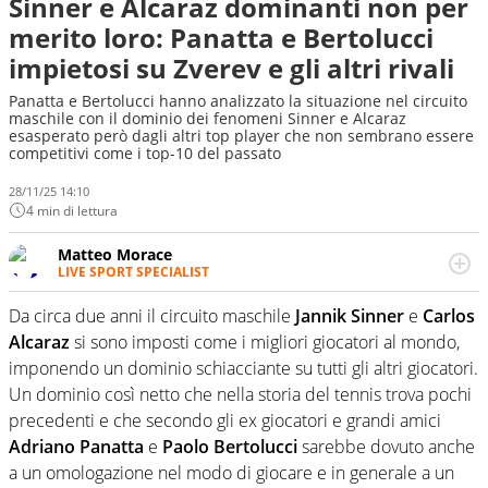
Sinner e Alcaraz dominanti non per
merito loro: Panatta e Bertolucci
impietosi su Zverev e gli altri rivali
Panatta e Bertolucci hanno analizzato la situazione nel circuito
maschile con il dominio dei fenomeni Sinner e Alcaraz
esasperato però dagli altri top player che non sembrano essere
competitivi come i top-10 del passato
28/11/25 14:10
4 min di lettura
Matteo Morace
LIVE SPORT SPECIALIST
La multimedialità quale approccio personale e
professionale. Ama raccontare lo sport focalizzando ogni
Da circa due anni il circuito maschile
Jannik Sinner
e
Carlos
attenzione sul tempo reale: la verità della dirette non
Alcaraz
si sono imposti come i migliori giocatori al mondo,
sono opinioni ma fatti
imponendo un dominio schiacciante su tutti gli altri giocatori.
Un dominio così netto che nella storia del tennis trova pochi
precedenti e che secondo gli ex giocatori e grandi amici
Adriano Panatta
e
Paolo Bertolucci
sarebbe dovuto anche
a un omologazione nel modo di giocare e in generale a un