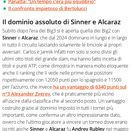
Panatta: “Un tempo c’era più equilibrio”
Il confronto impietoso di Bertolucci
Il dominio assoluto di Sinner e Alcaraz
Subito dopo l’era dei Big3 si è aperta quella dei Big2 con
Sinner
e
Alcaraz
, che dal 2024 dominano in lungo e in largo
in tutto il circuito lasciando solamente le briciole ai propri
avversari. Carlos e Jannik infatti non solo si sono divisi gli
ultimi otto titoli del grande slam, ma hanno fatto incetta di
titoli e punti ATP, come dimostra in maniera molto eloquente
anche il ranking che li vede nelle prime due posizioni
rispettivamente con 12050 punti per lo spagnolo e 11500
per l’azzurro, che invece
ha un vantaggio di 6340 punti
sul
n°3
Alexander Zverev
, che è praticamente più vicino
all’uscire dalla classifica che al secondo posto. Un vantaggio
costruito grazie al dominio imposto in tutti i tornei più
importanti, come conferma un altro impressionante dato,
ovvero che l’ultimo giocatore a vincere un torneo dove erano
iscritti anche
Sinner
e
Alcaraz
fu
Andrey Rublev
nel maggio