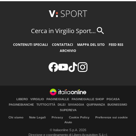
Cerca in Virgilio Sport...
CONTENUTI SPECIALI
CONTATTACI
MAPPA DEL SITO
FEED RSS
ARCHIVIO
LIBERO
VIRGILIO
PAGINEGIALLE
PAGINEGIALLE SHOP
PGCASA
PAGINEBIANCHE
TUTTOCITTÀ
DILEI
SIVIAGGIA
QUIFINANZA
BUONISSIMO
SUPEREVA
Chi siamo
Note Legali
Privacy
Cookie Policy
Preferenze sui cookie
Aiuto
© Italiaonline S.p.A. 2026
Direzione e coordinamento di Libero Acquisition S.á r.l.