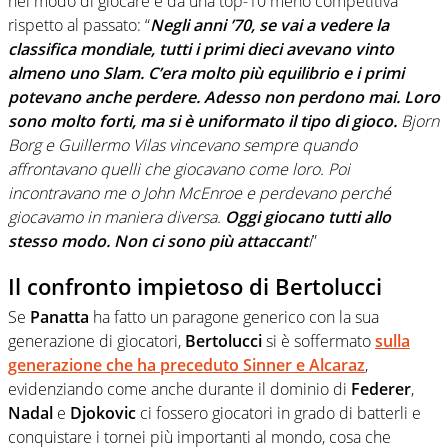
nel modo di giocare e da una top-10 meno competitiva
rispetto al passato: “
Negli anni ’70, se vai a vedere la
classifica mondiale, tutti i primi dieci avevano vinto
almeno uno Slam. C’era molto più equilibrio e i primi
potevano anche perdere. Adesso non perdono mai. Loro
sono molto forti, ma si è uniformato il tipo di gioco.
Bjorn
Borg e Guillermo Vilas vincevano sempre quando
affrontavano quelli che giocavano come loro. Poi
incontravano me o John McEnroe e perdevano perché
giocavamo in maniera diversa.
Oggi giocano tutti allo
stesso modo. Non ci sono più attaccant
i
”
Il confronto impietoso di Bertolucci
Se
Panatta
ha fatto un paragone generico con la sua
generazione di giocatori,
Bertolucci
si è soffermato
sulla
generazione che ha preceduto
Sinner
e
Alcaraz
,
evidenziando come anche durante il dominio di
Federer
,
Nadal
e
Djokovic
ci fossero giocatori in grado di batterli e
conquistare i tornei più importanti al mondo, cosa che