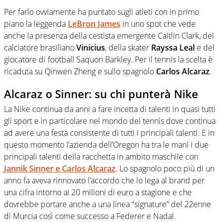
Per farlo ovviamente ha puntato sugli atleti con in primo
piano la leggenda
LeBron James
in uno spot che vede
anche la presenza della cestista emergente Caitlin Clark, del
calciatore brasiliano
Vinicius
, della skater
Rayssa Leal
e del
giocatore di football Saquon Barkley. Per il tennis la scelta è
ricaduta su Qinwen Zheng e sullo spagnolo
Carlos Alcaraz
.
Alcaraz o Sinner: su chi punterà Nike
La Nike continua da anni a fare incetta di talenti in quasi tutti
gli sport e in particolare nel mondo del tennis dove continua
ad avere una festa consistente di tutti i principali talenti. E in
questo momento l’azienda dell’Oregon ha tra le mani i due
principali talenti della racchetta in ambito maschile con
Jannik Sinner e Carlos Alcaraz
. Lo spagnolo poco più di un
anno fa aveva rinnovato l’accordo che lo lega al brand per
una cifra intorno ai 20 milioni di euro a stagione e che
dovrebbe portare anche a una linea “signature” del 22enne
di Murcia così come successo a Federer e Nadal.