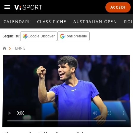
ACCEDI
CALENDARI
CLASSIFICHE
AUSTRALIAN OPEN
RO
Seguici su:
Google Discover
Fonti preferite
TENNIS