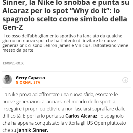
Sinner, la Nike lo snobba e punta su
Alcaraz per lo spot “Why do it”: lo
spagnolo scelto come simbolo della
Gen-Z
Il colosso dell’abbigliamento sportivo ha lanciato da qualche
giorno un nuovo spot che ha l’intento di invitare le nuove
generazioni: ci sono LeBron James e Vinicius, l’altoatesino viene
messo da parte
13/09/25 00:00
Gerry Capasso
GIORNALISTA
Per lui gli sport americani non hanno segreti: basket,
football, baseball e la capacità innata di trovare la notizia
La Nike prova ad affrontare una nuova sfida, esortare le
dove altri non vedono granché
nuove generazioni a lanciarsi nel mondo dello sport, a
inseguire i propri obiettivi e a non lasciarsi sopraffare dalle
difficoltà. E per farlo punta su
Carlos Alcaraz
, lo spagnolo
che ha appena conquistato la vittoria gli US Open piuttosto
che su
Jannik Sinner.