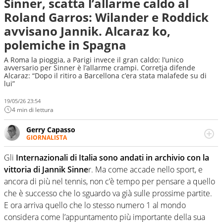
Sinner, scatta l’allarme caldo al
Roland Garros: Wilander e Roddick
avvisano Jannik. Alcaraz ko,
polemiche in Spagna
A Roma la pioggia, a Parigi invece il gran caldo: l’unico
avversario per Sinner è l’allarme crampi. Corretja difende
Alcaraz: “Dopo il ritiro a Barcellona c’era stata malafede su di
lui”
19/05/26 23:54
4 min di lettura
Gerry Capasso
GIORNALISTA
Per lui gli sport americani non hanno segreti: basket,
football, baseball e la capacità innata di trovare la notizia
Gli
Internazionali di Italia sono andati in archivio con la
dove altri non vedono granché
vittoria di Jannik Sinne
r. Ma come accade nello sport, e
ancora di più nel tennis, non c’è tempo per pensare a quello
che è successo che lo sguardo va già sulle prossime partite.
E ora arriva quello che lo stesso numero 1 al mondo
considera come l’appuntamento più importante della sua