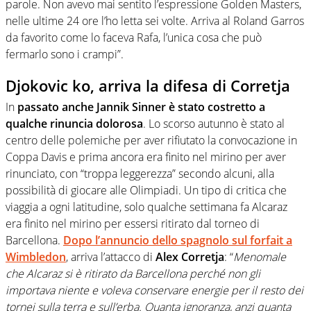
parole. Non avevo mai sentito l’espressione Golden Masters,
nelle ultime 24 ore l’ho letta sei volte. Arriva al Roland Garros
da favorito come lo faceva Rafa, l’unica cosa che può
fermarlo sono i crampi”.
Djokovic ko, arriva la difesa di Corretja
In
passato anche Jannik Sinner è stato costretto a
qualche rinuncia dolorosa
. Lo scorso autunno è stato al
centro delle polemiche per aver rifiutato la convocazione in
Coppa Davis e prima ancora era finito nel mirino per aver
rinunciato, con “troppa leggerezza” secondo alcuni, alla
possibilità di giocare alle Olimpiadi. Un tipo di critica che
viaggia a ogni latitudine, solo qualche settimana fa Alcaraz
era finito nel mirino per essersi ritirato dal torneo di
Barcellona.
Dopo l’annuncio dello spagnolo sul forfait a
Wimbledon
, arriva l’attacco di
Alex Corretja
: “
Menomale
che Alcaraz si è ritirato da Barcellona perché non gli
importava niente e voleva conservare energie per il resto dei
tornei sulla terra e sull’erba. Quanta ignoranza, anzi quanta