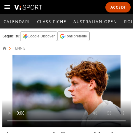
ACCEDI
CALENDARI
CLASSIFICHE
AUSTRALIAN OPEN
RO
Seguici su:
Google Discover
Fonti preferite
TENNIS