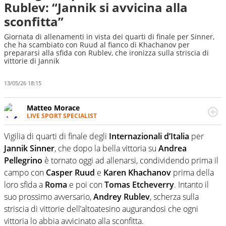
Rublev: “Jannik si avvicina alla
sconfitta”
Giornata di allenamenti in vista dei quarti di finale per Sinner,
che ha scambiato con Ruud al fianco di Khachanov per
prepararsi alla sfida con Rublev, che ironizza sulla striscia di
vittorie di Jannik
13/05/26 18:15
Matteo Morace
LIVE SPORT SPECIALIST
La multimedialità quale approccio personale e
professionale. Ama raccontare lo sport focalizzando ogni
Vigilia di quarti di finale degli
Internazionali d’Italia
per
attenzione sul tempo reale: la verità della dirette non
Jannik Sinner
, che dopo la bella vittoria su
Andrea
sono opinioni ma fatti
Pellegrino
è tornato oggi ad allenarsi, condividendo prima il
campo con
Casper Ruud
e
Karen Khachanov
prima della
loro sfida a
Roma
e poi con
Tomas Etcheverry
. Intanto il
suo prossimo avversario,
Andrey Rublev
, scherza sulla
striscia di vittorie dell’altoatesino augurandosi che ogni
vittoria lo abbia avvicinato alla sconfitta.