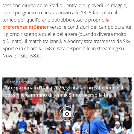
sessione diurna dello Stadio Centrale di giovedì 14 maggio,
con il programma che avrà inizio alle 13. A far optare il
torneo per quell’orario potrebbe essere proprio
la
preferenza di
Sinner
verso le condizioni del campo durante
il giorno rispetto a quelle della sera (quando diventa molto
più lento). Il match tra Jannik e Andrey sarà trasmesso da Sky
Sport e in chiaro su Tv8 e sarà disponibile in streaming su
Now e il sito tv8.it.
Internazionali d’Italia 2026, gli italiani in tabellone e il
possibile cammino di Jannik Sinner verso la finale