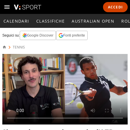
ACCEDI
CALENDARI
CLASSIFICHE
AUSTRALIAN OPEN
RO
Seguici su:
Google Discover
Fonti preferite
TENNIS