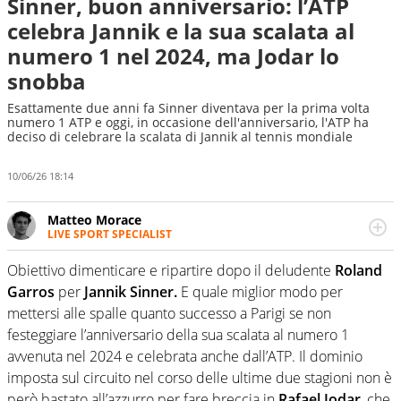
Sinner, buon anniversario: l’ATP
celebra Jannik e la sua scalata al
numero 1 nel 2024, ma Jodar lo
snobba
Esattamente due anni fa Sinner diventava per la prima volta
numero 1 ATP e oggi, in occasione dell'anniversario, l'ATP ha
deciso di celebrare la scalata di Jannik al tennis mondiale
10/06/26 18:14
Matteo Morace
LIVE SPORT SPECIALIST
La multimedialità quale approccio personale e
professionale. Ama raccontare lo sport focalizzando ogni
Obiettivo dimenticare e ripartire dopo il deludente
Roland
attenzione sul tempo reale: la verità della dirette non
Garros
per
Jannik Sinner.
E quale miglior modo per
sono opinioni ma fatti
mettersi alle spalle quanto successo a Parigi se non
festeggiare l’anniversario della sua scalata al numero 1
avvenuta nel 2024 e celebrata anche dall’ATP. Il dominio
imposta sul circuito nel corso delle ultime due stagioni non è
però bastato all’azzurro per fare breccia in
Rafael Jodar
, che