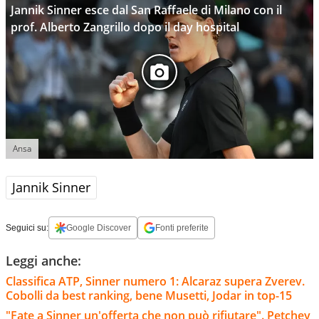
Jannik Sinner esce dal San Raffaele di Milano con il
prof. Alberto Zangrillo dopo il day hospital
Ansa
Jannik Sinner
Seguici su:
Google Discover
Fonti preferite
Leggi anche:
Classifica ATP, Sinner numero 1: Alcaraz supera Zverev.
Cobolli da best ranking, bene Musetti, Jodar in top-15
"Fate a Sinner un'offerta che non può rifiutare". Petchey