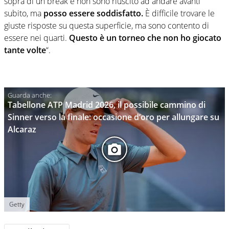
sopra di un break e non sono riuscito ad andare avanti
subito, ma
posso essere soddisfatto.
È difficile trovare le
giuste risposte su questa superficie, ma sono contento di
essere nei quarti.
Questo è un torneo che non ho giocato
tante volte
“.
Tabellone ATP Madrid 2026, il possibile cammino di
Sinner verso la finale: occasione d’oro per allungare su
Alcaraz
Getty