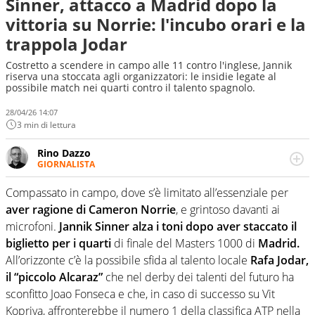
Sinner, attacco a Madrid dopo la
vittoria su Norrie: l'incubo orari e la
trappola Jodar
Costretto a scendere in campo alle 11 contro l'inglese, Jannik
riserva una stoccata agli organizzatori: le insidie legate al
possibile match nei quarti contro il talento spagnolo.
28/04/26 14:07
3 min di lettura
Rino Dazzo
GIORNALISTA
Se mai ci fosse modo di traslare il glossario del calcio in
una nicchia di esperti, lui ne farebbe parte. Non si perde
Compassato in campo, dove s’è limitato all’essenziale per
una svista arbitrale né gli umori social del mondo delle
aver ragione di Cameron Norrie
, e grintoso davanti ai
curve
microfoni.
Jannik Sinner alza i toni dopo aver staccato il
biglietto per i quarti
di finale del Masters 1000 di
Madrid.
All’orizzonte c’è la possibile sfida al talento locale
Rafa Jodar,
il “piccolo Alcaraz”
che nel derby dei talenti del futuro ha
sconfitto Joao Fonseca e che, in caso di successo su Vit
Kopriva, affronterebbe il numero 1 della classifica ATP nella