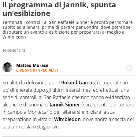
il programma di Jannik, spunta
un’esibizione
Terminati i controlli al San Raffaele Sinner è pronto per tornare
subito ad allenarsi prima di partire per Londra, dove potrebbe
disputare un evento a esibizione per prepararsi al meglio a
Wimbledon
10/06/26 13:42
Matteo Morace
LIVE SPORT SPECIALIST
La multimedialità quale approccio personale e
professionale. Ama raccontare lo sport focalizzando ogni
Smaltita la delusione per il
Roland Garros
, recuperate un
attenzione sul tempo reale: la verità della dirette non
po’ di energie dopo gli ultimi intensi mesi ed effettuati una
sono opinioni ma fatti
serie di controlli al San Raffaele che non hanno evidenziato
alcunché di anomalo,
Jannik Sinner
è ora pronto per tornare
in campo a Montecarlo per allenarsi e iniziare la sua
preparazione in vista di
Wimbledon
, dove andrà a caccia del
suo primo slam stagionale.