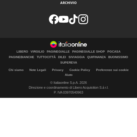
ARCHIVIO
LIBERO
VIRGILIO
PAGINEGIALLE
PAGINEGIALLE SHOP
PGCASA
PAGINEBIANCHE
TUTTOCITTÀ
DILEI
SIVIAGGIA
QUIFINANZA
BUONISSIMO
SUPEREVA
Chi siamo
Note Legali
Privacy
Cookie Policy
Preferenze sui cookie
Aiuto
© Italiaonline S.p.A. 2026
Direzione e coordinamento di Libero Acquisition S.á r.l.
P. IVA 03970540963