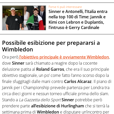
Forse ti può interessare
Sinner e Antonelli, l’Italia entra
nella top 100 di Time: Jannik e
Kimi con Lebron e Duplantis,
l’intruso è Gerry Cardinale
Possibile esibizione per prepararsi a
Wimbledon
Ora però
l’obiettivo principale è ovviamente
Wimbledon
,
dove
Sinner
sarà chiamato a reagire dopo la cocente
delusione patita al
Roland Garros
, che era il suo principale
obiettivo stagionale, un po’ come fatto l’anno scorso dopo la
finale sfuggitagli dalle mani contro
Carlos Alcaraz
. Il piano di
Jannik per i Championship prevede partenza per Londra tra
circa dieci giorni e nessun torneo ufficiale prima dello slam.
Stando a
La Gazzetta dello Sport
Sinner
potrebbe però
prendere parte
all’esibizione di Hurlingham
che si terrà la
settimana prima di
Wimbledon
e disputare un’incontro per