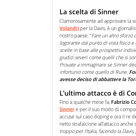
La scelta di Sinner
Clamorosamente ad approvare la sc
Volandri
per la Davis, è un giornal
nostro paese: “
Fare un altro sforzo
logorante dal punto di vista fisico e 
scelte in base alle prospettivi indi
giudizi severi come quelli che si sono
Provate a immaginare se Sinner deci
infortunio come quello di Rune.
Fo
avesse deciso di abbattere la Torr
L’ultimo attacco è di C
Fino a qualche mese fa,
Fabrizio C
Sinner
e per il suo modo di comport
accuse sul caso doping e ora il re 
netto strafalcione all’attacco anche s
troppo per l’Italia, facendo la Davis