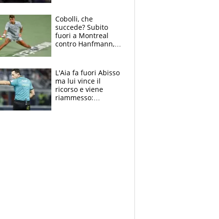
Gimenez in bilico,
Soulè e Osorio nel
Cobolli, che
mirino
succede? Subito
fuori a Montreal
contro Hanfmann,
per Flavio è tutta
colpa della tosse
L'Aia fa fuori Abisso
ma lui vince il
ricorso e viene
riammesso:
continua momento
nero per gli arbitri