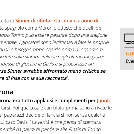
elta di
Sinner di rifiutare la convocazione di
ista spagnolo come Moron piuttosto che quelli del
 dopo Torino può essere pesante dopo una stagione
mentale. I giocatori sono legittimati a fare le proprie
viduali e bisognerebbe capirle prima di esprimere
GUI
 letti sulla stampa italiana negli ultimi due giorni.
Even
desse di giocare la Davis e si procurasse un
rse Sinner avrebbe affrontato meno critiche se
e di Pisa con la sua racchetta
”.
orona
orona era tutto applausi e complimenti per
Jannik
arsi. Poi qualcosa è cambiata, prima sono arrivate le
dei paparazzi decide di lanciarsi non senza qualche
ul caso Davis: “
La verità è che pensa di stancarsi
, perché ha paura di perdere alle Finals di Torino