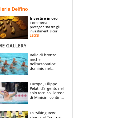
STORIE
lleria Delfino
SPECIALI
Investire in oro
L’oro torna
ESPERTI
protagonista tra gli
investimenti sicuri
LEGGI
CONTATTI
ME GALLERY
Italia di bronzo
anche
nell’acrobatica:
dominio nel
medagliere, ora
tocca a Ceccon, Curti
e compagni
Europei, Filippo
continuare
Pelati d’argento nel
solo tecnico: l’erede
di Minisini continua
a stupire, Los
Angeles è già nel
mirino
La “Viking Row”
sbarca al Tour de