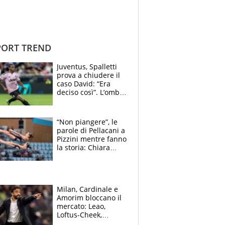
ORT TREND
Juventus, Spalletti
prova a chiudere il
caso David: “Era
deciso così”. L’ombra
di Zirkzee e la
sentenza dei tifosi
“Non piangere”, le
parole di Pellacani a
Pizzini mentre fanno
la storia: Chiara
batte anche il
record di Ceccon
Milan, Cardinale e
Amorim bloccano il
mercato: Leao,
Loftus-Cheek,
Estupinian e