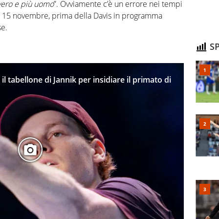
 vero e più uomo
”. Ovviamente c’è un errore nei tempi
9 al 15 novembre, prima della Davis in programma
se.
SP
il tabellone di Jannik per insidiare il primato di