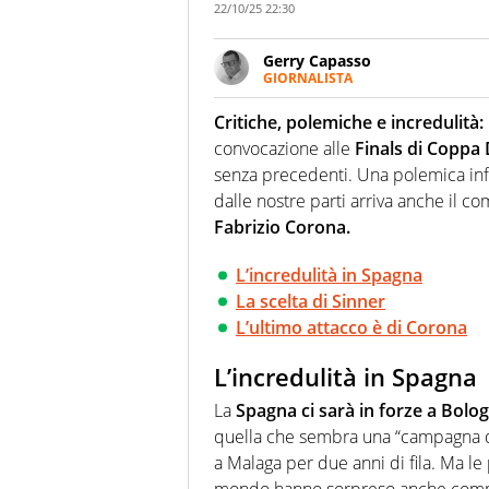
22/10/25 22:30
Gerry Capasso
GIORNALISTA
Per lui gli sport americani non 
innata di trovare la notizia do
Critiche, polemiche e incredulità:
convocazione alle
Finals di Coppa 
senza precedenti. Una polemica infi
dalle nostre parti arriva anche il co
Fabrizio Corona.
L’incredulità in Spagna
La scelta di Sinner
L’ultimo attacco è di Corona
L’incredulità in Spagna
La
Spagna ci sarà in forze a Bolo
quella che sembra una “campagna di r
a Malaga per due anni di fila. Ma l
mondo hanno sorpreso anche comment