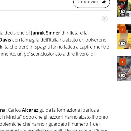
CONDIVIDI
hanno segreti: basket, football, baseball e la capacità
ve altri non vedono granché
la decisione di
Jannik Sinner
di rifiutare la
Davis
con la maglia dell’Italia ha alzato un polverone
nita che però in Spagna fanno fatica a capire mentre
mmento, un po’ sconclusionato a dire il vero, di
gna
. Carlos
Alcaraz
guida la formazione iberica a
ivincita” dopo che gli azzurri hanno alzato il trofeo
e polemiche che hanno riguardato il numero 1 del
atori e giornalisti spagnoli. Un articolo di “Punto