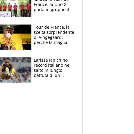
France: la Uno-X
porta in gruppo il
rito della Norvegia
di Haaland e
compagni
Tour de France, la
scelta sorprendente
di Vingegaard:
perché la maglia
gialla indossa la
mascherina, il
rischio da evitare
Larissa Iapichino
record italiano nel
salto in lungo:
battuta di un
centimetro mamma
Fiona May