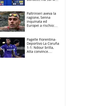
infuria la polemica
Paltrinieri aveva la
ragione, Senna
inquinata ed
Europei a rischio:
allenamenti fermi,
cosa succede
adesso
Pagelle Fiorentina-
Deportivo La Coruña
1-1: Ndour brilla,
Atta convince.
Pongracic rovina
tutto nel finale