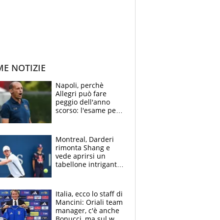
ME NOTIZIE
Napoli, perchè
Allegri può fare
peggio dell'anno
scorso: l'esame per
Manna, le colpe di
Conte e il gioco del
Monopoly
Montreal, Darderi
rimonta Shang e
vede aprirsi un
tabellone intrigante:
"Penso solo a
Borges, ma sono
felice del mio livello"
Italia, ecco lo staff di
Mancini: Oriali team
manager, c'è anche
Bonucci, ma sul web