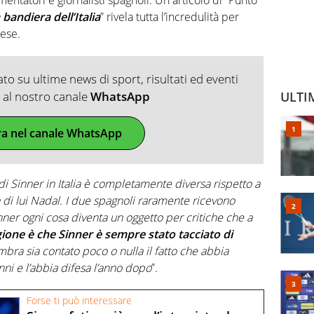
 bandiera dell’Italia
” rivela tutta l’incredulità per
ese.
o su ultime news di sport, risultati ed eventi
ti al nostro canale
WhatsApp
ULTI
ra nel canale WhatsApp
di Sinner in Italia è completamente diversa rispetto a
 di lui Nadal. I due spagnoli raramente ricevono
nner ogni cosa diventa un oggetto per critiche che a
gione è che Sinner è sempre stato tacciato di
bra sia contato poco o nulla il fatto che abbia
anni e l’abbia difesa l’anno dopo
”.
Forse ti può interessare