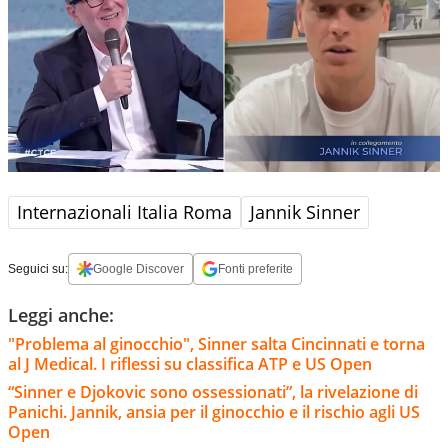
Internazionali Italia Roma
Jannik Sinner
Seguici su:
Google Discover
Fonti preferite
Leggi anche:
"Problema al ginocchio", Sinner salta Cincinnati e torna
al J Medical. I riflessi su classifica ATP e US Open
“Sinner e Djokovic sono ossessionati”, la rivelazione di
Panichi. Jannik, ansia per il ginocchio e il rischio agli US
Open