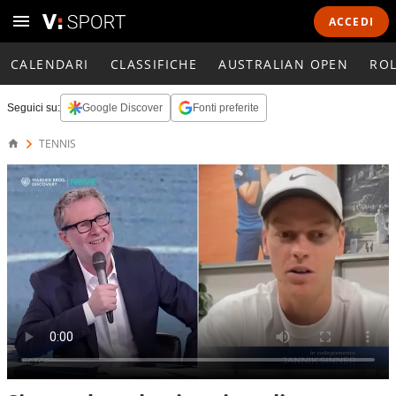
ACCEDI
CALENDARI
CLASSIFICHE
AUSTRALIAN OPEN
RO
Seguici su:
Google Discover
Fonti preferite
TENNIS