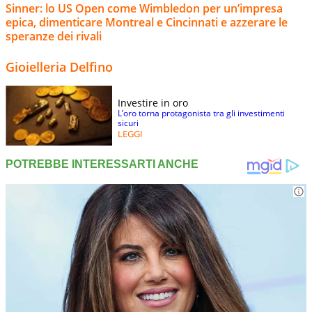
Sinner: lo US Open come Wimbledon per un’impresa
epica, dimenticare Montreal e Cincinnati e azzerare le
speranze dei rivali
Gioielleria Delfino
Investire in oro
L’oro torna protagonista tra gli investimenti
sicuri
LEGGI