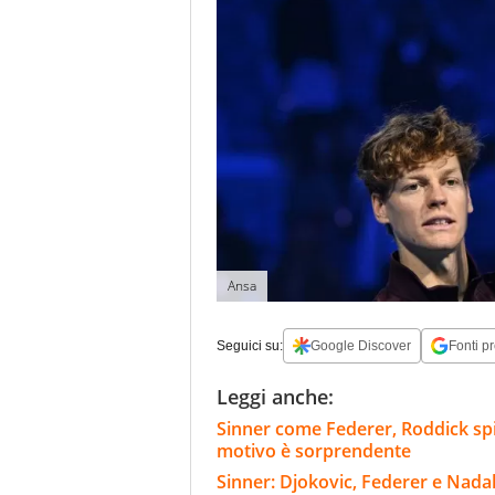
Ansa
Seguici su:
Google Discover
Fonti pr
Leggi anche:
Sinner come Federer, Roddick spie
motivo è sorprendente
Sinner: Djokovic, Federer e Nadal