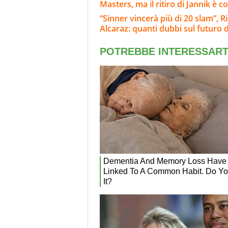
Masters, ma il ritiro di Jannik è c
“Sinner vincerà più di 20 slam”, Ri
Alcaraz: quanti dubbi sul futuro d