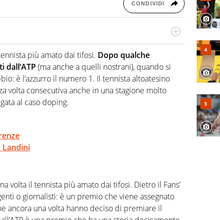
CONDIVIDI
hanno segreti: basket, football, baseball e la capacità
ve altri non vedono granché
tennista più amato dai tifosi.
Dopo qualche
ti dall’ATP
(ma anche a quelli nostrani), quando si
bio: è l’azzurro il numero 1. Il tennista altoatesino
erza volta consecutiva anche in una stagione molto
egata al caso doping.
erenze
a Landini
 volta il tennista più amato dai tifosi. Dietro il Fans’
igenti o giornalisti: è un premio che viene assegnato
che ancora una volta hanno deciso di premiare il
 dall’ATP è una premio che ha una storia decisamente