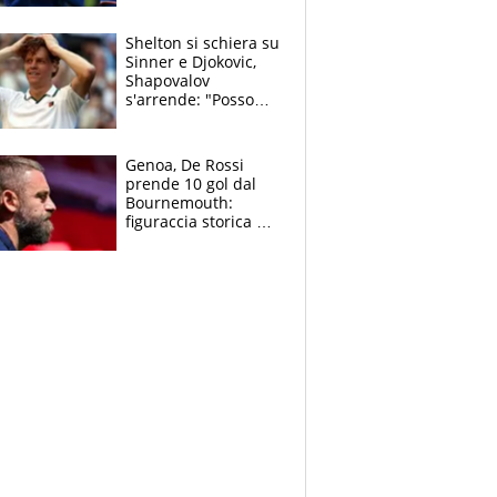
3 anni
Shelton si schiera su
Sinner e Djokovic,
Shapovalov
s'arrende: "Posso
battere tutti tranne
Jannik e Alcaraz"
Genoa, De Rossi
prende 10 gol dal
Bournemouth:
figuraccia storica ed
è allarme per il
mercato di Lopez