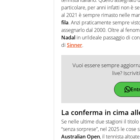
particolare, per anni infatti non è
al 2021
è sempre rimasto nelle man
fila
. Anzi praticamente sempre visto
assegnarlo dal 2000. Oltre al fenom
Nadal
in un’ideale passaggio di co
di
Sinner
.
Vuoi essere sempre aggiornat
live? Iscrivi
Ent
La conferma in cima all
Se nelle ultime due stagioni il titol
“senza sorprese”, nel 2025 le cose
Australian Open
, il tennista alto