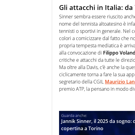
Gli attacchi in Italia: d
Sinner sembra essere riuscito anche
nome del tennista altoatesino è infa
tennisti o sportivi in generale. Nel c
colori a comicizzare dal fatto che n
propria tempesta mediatica è arriva
alla convocazione di
Filippo Voland
critiche e attacchi da tutte le direz
Ma oltre alla Davis, c’è anche la qu
ciclicamente torna a fare la sua app
segretario della CGIL
Maurizio Lan
premio ATP, la pensano in modo di
Jannik Sinner, il 2025 da sogno: 
copertina a Torino