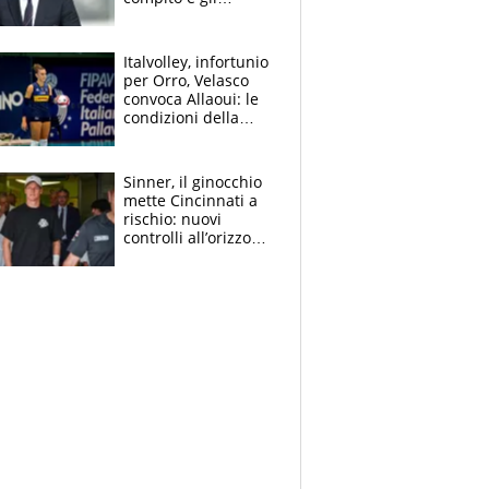
obiettivi ricevuti dal
figlio Daniele
Italvolley, infortunio
per Orro, Velasco
convoca Allaoui: le
condizioni della
palleggiatrice per gli
Europei
Sinner, il ginocchio
mette Cincinnati a
rischio: nuovi
controlli all’orizzonte
e il possibile
sacrificio per lo US
Open