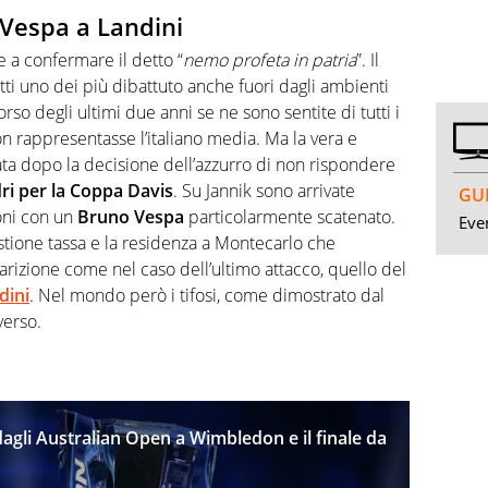
a Vespa a Landini
 a confermare il detto “
nemo profeta in patria
”. Il
tti uno dei più dibattuto anche fuori dagli ambienti
orso degli ultimi due anni se ne sono sentite di tutti i
on rappresentasse l’italiano media. Ma la vera e
ta dopo la decisione dell’azzurro di non rispondere
ri per la Coppa Davis
. Su Jannik sono arrivate
GUI
ioni con un
Bruno Vespa
particolarmente scatenato.
Even
estione tassa e la residenza a Montecarlo che
arizione come nel caso dell’ultimo attacco, quello del
dini
. Nel mondo però i tifosi, come dimostrato dal
verso.
dagli Australian Open a Wimbledon e il finale da