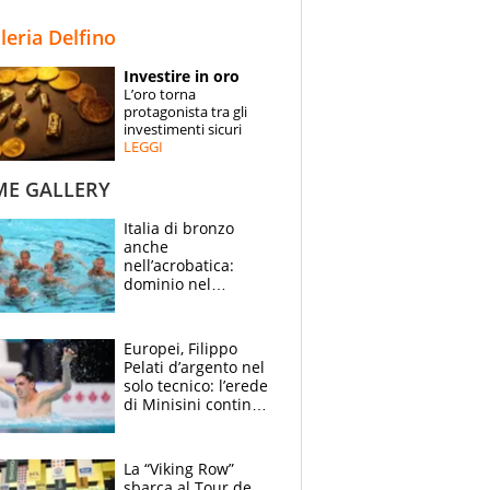
STORIE
lleria Delfino
SPECIALI
Investire in oro
L’oro torna
ESPERTI
protagonista tra gli
investimenti sicuri
LEGGI
CONTATTI
ME GALLERY
Italia di bronzo
anche
nell’acrobatica:
dominio nel
medagliere, ora
tocca a Ceccon, Curti
e compagni
Europei, Filippo
continuare
Pelati d’argento nel
solo tecnico: l’erede
di Minisini continua
a stupire, Los
Angeles è già nel
mirino
La “Viking Row”
sbarca al Tour de