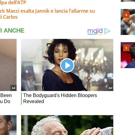
olpa dell’ATP
ck Macci esalta Jannik e lancia l’allarme su
i Carlos