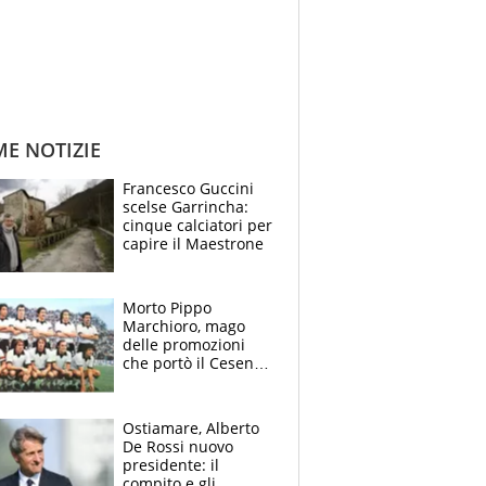
ME NOTIZIE
Francesco Guccini
scelse Garrincha:
cinque calciatori per
capire il Maestrone
Morto Pippo
Marchioro, mago
delle promozioni
che portò il Cesena
in Europa e scoprì
per primo la classe
di Baresi
Ostiamare, Alberto
De Rossi nuovo
presidente: il
compito e gli