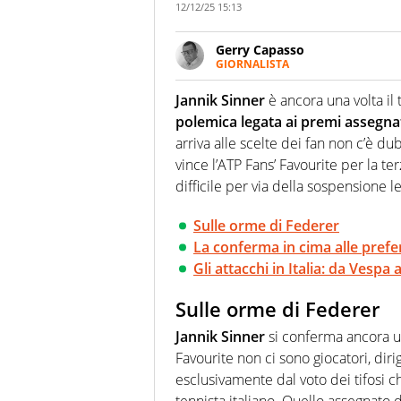
12/12/25 15:13
Gerry Capasso
GIORNALISTA
Per lui gli sport americani non 
innata di trovare la notizia do
Jannik Sinner
è ancora una volta il 
polemica legata ai premi assegna
arriva alle scelte dei fan non c’è dub
vince l’ATP Fans’ Favourite per la t
difficile per via della sospensione l
Sulle orme di Federer
La conferma in cima alle pref
Gli attacchi in Italia: da Vespa 
Sulle orme di Federer
Jannik Sinner
si conferma ancora una
Favourite non ci sono giocatori, dir
esclusivamente dal voto dei tifosi 
tennista italiano. Quello assegnato