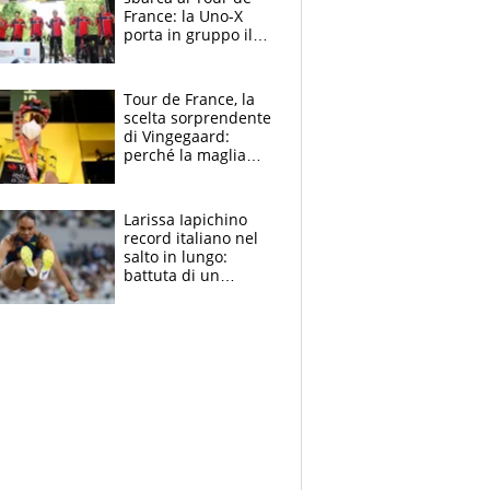
France: la Uno-X
porta in gruppo il
rito della Norvegia
di Haaland e
compagni
Tour de France, la
scelta sorprendente
di Vingegaard:
perché la maglia
gialla indossa la
mascherina, il
rischio da evitare
Larissa Iapichino
record italiano nel
salto in lungo:
battuta di un
centimetro mamma
Fiona May