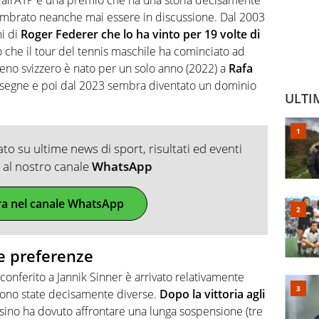
 sembrato neanche mai essere in discussione. Dal 2003
i di
Roger Federer che lo ha vinto per 19 volte di
 che il tour del tennis maschile ha cominciato ad
eno svizzero è nato per un solo anno (2022) a
Rafa
nsegne e poi dal 2023 sembra diventato un dominio
ULTI
o su ultime news di sport, risultati ed eventi
ti al nostro canale
WhatsApp
ra nel canale WhatsApp
e preferenze
o conferito a Jannik Sinner è arrivato relativamente
 sono state decisamente diverse.
Dopo la vittoria agli
atesino ha dovuto affrontare una lunga sospensione (tre