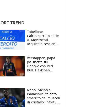
ORT TREND
Tabellone
Calciomercato Serie
A. Movimenti,
acquisti e cessioni:
estate 2026-27
Verstappen, papà
Jos sbotta sul
rinnovo con Red
Bull. Hakkinen
avverte McLaren:
“Prendere Max
sarebbe un rischio”
Napoli vicino a
Badiashile, talento
smarrito dai muscoli
di cristallo: infortuni
a raffica negli ultimi