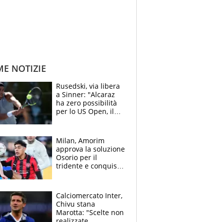
ME NOTIZIE
Rusedski, via libera
a Sinner: "Alcaraz
ha zero possibilità
per lo US Open, il
2026 forse è gà
finito per lui"
Milan, Amorim
approva la soluzione
Osorio per il
tridente e conquista
Jashari: la frecciata
dello svizzero all'ex
Allegri
Calciomercato Inter,
Chivu stana
Marotta: "Scelte non
realizzate,