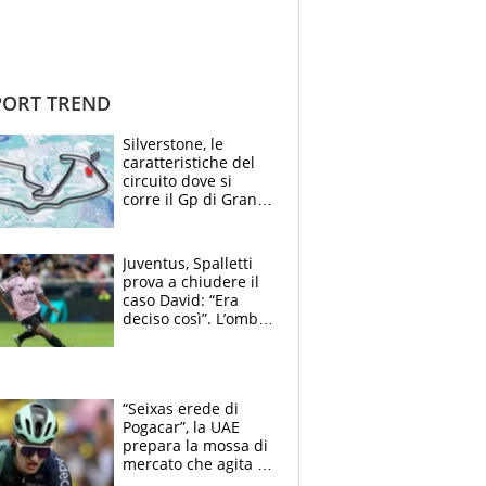
ORT TREND
Silverstone, le
caratteristiche del
circuito dove si
corre il Gp di Gran
Bretagna del
Motomondiale
Juventus, Spalletti
prova a chiudere il
caso David: “Era
deciso così”. L’ombra
di Zirkzee e la
sentenza dei tifosi
“Seixas erede di
Pogacar”, la UAE
prepara la mossa di
mercato che agita la
Francia. Ciccone,