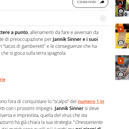
CONDIVIDI
hanno segreti: basket, football, baseball e la capacità
ve altri non vedono granché
ttere a punto
, allenamenti da fare e avversari da
onte di preoccupazione per
Jannik Sinner e i suoi
 “tacos di gamberetti” e le conseguenze che ha
che si gioca sulla terra spagnola.
rie
no l’ora di conquistare lo “scalpo” del
numero 1 in
onti con i prossimi impegni.
Jannik Sinner
si deve
iversa e imprevista, quella del virus che sta
zurro ha già chiara la sua strategia: “
Onestamente
i dei match sono quelli più lunghi ma
nei giorni di