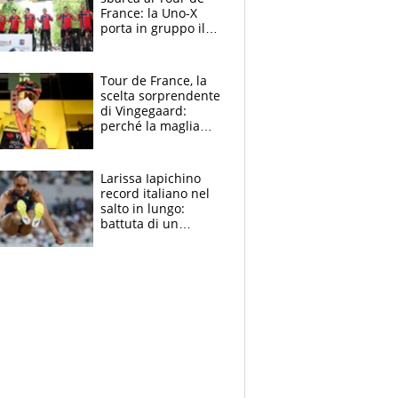
France: la Uno-X
porta in gruppo il
rito della Norvegia
di Haaland e
compagni
Tour de France, la
scelta sorprendente
di Vingegaard:
perché la maglia
gialla indossa la
mascherina, il
rischio da evitare
Larissa Iapichino
record italiano nel
salto in lungo:
battuta di un
centimetro mamma
Fiona May