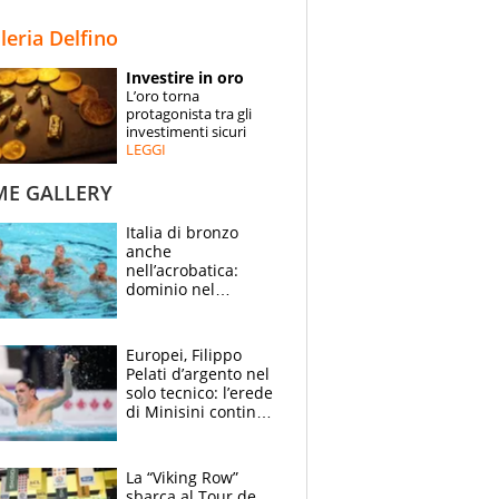
STORIE
lleria Delfino
SPECIALI
Investire in oro
L’oro torna
ESPERTI
protagonista tra gli
investimenti sicuri
LEGGI
CONTATTI
ME GALLERY
Italia di bronzo
anche
nell’acrobatica:
dominio nel
medagliere, ora
tocca a Ceccon, Curti
e compagni
Europei, Filippo
continuare
Pelati d’argento nel
solo tecnico: l’erede
di Minisini continua
a stupire, Los
Angeles è già nel
mirino
La “Viking Row”
sbarca al Tour de