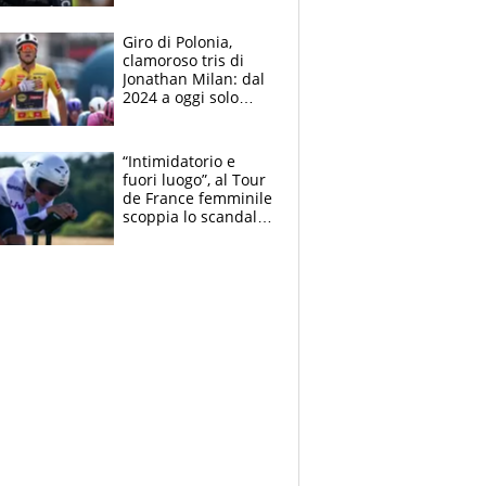
che beffa alla Vuelta
a Burgos
Giro di Polonia,
clamoroso tris di
Jonathan Milan: dal
2024 a oggi solo
Pogacar ha vinto più
di lui. Bene Romele
e Skerl
“Intimidatorio e
fuori luogo”, al Tour
de France femminile
scoppia lo scandalo:
un uomo controlla i
reggiseni delle
atlete