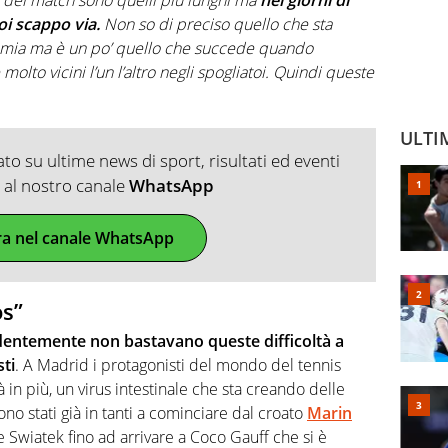
oi scappo via.
Non so di preciso quello che sta
demia ma è un po’ quello che succede quando
to vicini l’un l’altro negli spogliatoi. Quindi queste
ULTI
o su ultime news di sport, risultati ed eventi
ti al nostro canale
WhatsApp
ra nel canale WhatsApp
os”
identemente non bastavano queste difficoltà a
sti
. A Madrid i protagonisti del mondo del tennis
à in più, un virus intestinale che sta creando delle
ono stati già in tanti a cominciare dal croato
Marin
 Swiatek fino ad arrivare a Coco Gauff che si è