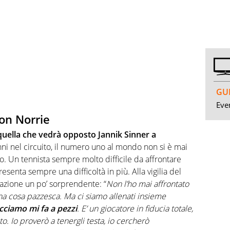
GUI
Even
on Norrie
quella che vedrà opposto Jannik Sinner a
nni nel circuito, il numero uno al mondo non si è mai
co. Un tennista sempre molto difficile da affrontare
senta sempre una difficoltà in più. Alla vigilia del
lazione un po’ sorprendente: “
Non l’ho mai affrontato
à una cosa pazzesca. Ma ci siamo allenati insieme
acciamo mi fa a pezzi
. E’ un giocatore in fiducia totale,
o. Io proverò a tenergli testa, io cercherò