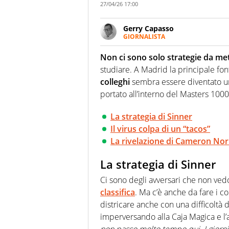
27/04/26 17:00
Gerry Capasso
GIORNALISTA
Per lui gli sport americani non 
innata di trovare la notizia do
Non ci sono solo strategie da me
studiare. A Madrid la principale f
colleghi
sembra essere diventato un
portato all’interno del Masters 1000 
La strategia di Sinner
Il virus colpa di un “tacos”
La rivelazione di Cameron Nor
La strategia di Sinner
Ci sono degli avversari che non vedo
classifica
. Ma c’è anche da fare i c
districare anche con una difficoltà d
imperversando alla Caja Magica e l’az
non passo molto tempo qui. I giorn