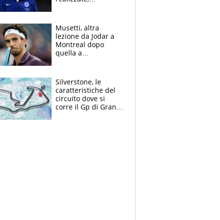
dobbiamo
completare la
squadra"
Musetti, altra
lezione da Jodar a
Montreal dopo
quella a
Washington: "Avrei
voluto spaccare
tutto"
Silverstone, le
caratteristiche del
circuito dove si
corre il Gp di Gran
Bretagna del
Motomondiale