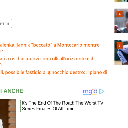
eferite
balenka, Jannik "beccato" a Montecarlo mentre
ue
i a rischio: nuovi controlli all’orizzonte e il
n
, possibile fastidio al ginocchio destro: il piano di