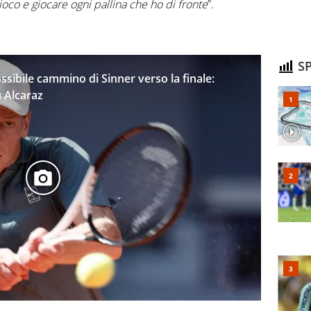
co e giocare ogni pallina che ho di fronte
”.
SP
ssibile cammino di Sinner verso la finale:
u Alcaraz