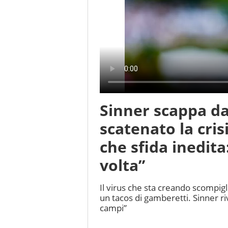
Sinner scappa da
scatenato la cris
che sfida inedita
volta”
Il virus che sta creando scompig
un tacos di gamberetti. Sinner r
campi”