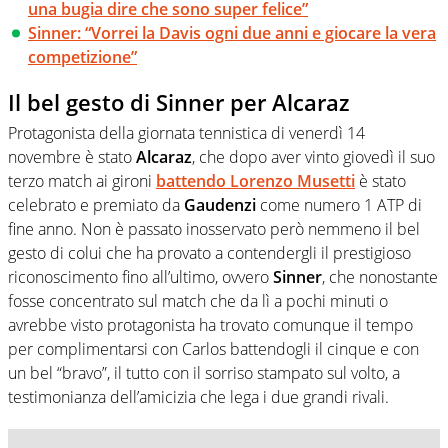
una bugia dire che sono super felice”
Sinner: “Vorrei la Davis ogni due anni e giocare la vera
competizione”
Il bel gesto di Sinner per Alcaraz
Protagonista della giornata tennistica di venerdì 14
novembre è stato
Alcaraz
, che dopo aver vinto giovedì il suo
terzo match ai gironi
battendo
Lorenzo Musetti
è stato
celebrato e premiato da
Gaudenzi
come numero 1 ATP di
fine anno. Non è passato inosservato però nemmeno il bel
gesto
di colui che ha provato a contendergli il prestigioso
riconoscimento fino all’ultimo, ovvero
Sinner
, che nonostante
fosse concentrato sul match che da lì a pochi minuti o
avrebbe visto protagonista ha trovato comunque il tempo
per complimentarsi con Carlos battendogli il cinque e con
un bel “bravo”, il tutto con il sorriso stampato sul volto, a
testimonianza dell’amicizia che lega i due grandi rivali.