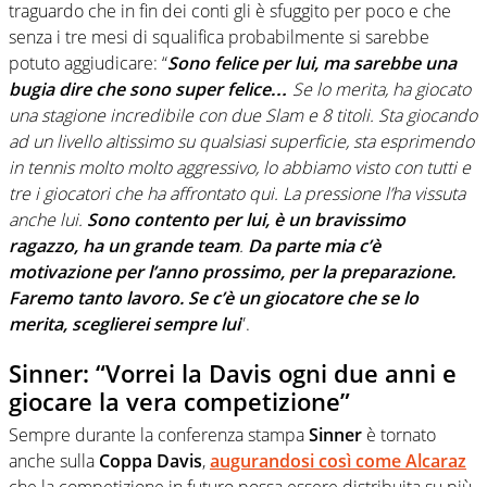
traguardo che in fin dei conti gli è sfuggito per poco e che
senza i tre mesi di squalifica probabilmente si sarebbe
potuto aggiudicare: “
Sono felice per lui, ma sarebbe una
bugia dire che sono super felice…
Se lo merita, ha giocato
una stagione incredibile con due Slam e 8 titoli. Sta giocando
ad un livello altissimo su qualsiasi superficie, sta esprimendo
in tennis molto molto aggressivo, lo abbiamo visto con tutti e
tre i giocatori che ha affrontato qui. La pressione l’ha vissuta
anche lui.
Sono contento per lui, è un bravissimo
ragazzo, ha un grande team
.
Da parte mia c’è
motivazione per l’anno prossimo, per la preparazione.
Faremo tanto lavoro. Se c’è un giocatore che se lo
merita, sceglierei sempre lui
”.
Sinner: “Vorrei la Davis ogni due anni e
giocare la vera competizione”
Sempre durante la conferenza stampa
Sinner
è tornato
anche sulla
Coppa Davis
,
augurandosi così come
Alcaraz
che la competizione in futuro possa essere distribuita su più