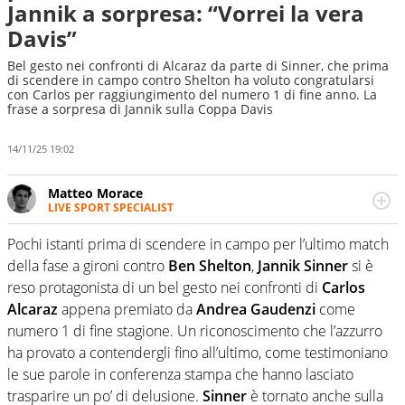
Jannik a sorpresa: “Vorrei la vera
Davis”
Bel gesto nei confronti di Alcaraz da parte di Sinner, che prima
di scendere in campo contro Shelton ha voluto congratularsi
con Carlos per raggiungimento del numero 1 di fine anno. La
frase a sorpresa di Jannik sulla Coppa Davis
14/11/25 19:02
Matteo Morace
LIVE SPORT SPECIALIST
La multimedialità quale approccio personale e
professionale. Ama raccontare lo sport focalizzando ogni
Pochi istanti prima di scendere in campo per l’ultimo match
attenzione sul tempo reale: la verità della dirette non
della fase a gironi contro
Ben Shelton
,
Jannik Sinner
si è
sono opinioni ma fatti
reso protagonista di un bel gesto nei confronti di
Carlos
Alcaraz
appena premiato da
Andrea Gaudenzi
come
numero 1 di fine stagione. Un riconoscimento che l’azzurro
ha provato a contendergli fino all’ultimo, come testimoniano
le sue parole in conferenza stampa che hanno lasciato
trasparire un po’ di delusione.
Sinner
è tornato anche sulla