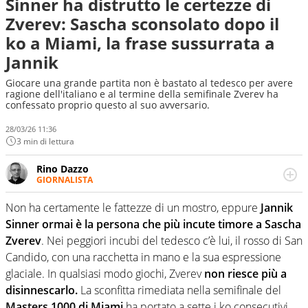
Sinner ha distrutto le certezze di
Zverev: Sascha sconsolato dopo il
ko a Miami, la frase sussurrata a
Jannik
Giocare una grande partita non è bastato al tedesco per avere
ragione dell'italiano e al termine della semifinale Zverev ha
confessato proprio questo al suo avversario.
28/03/26 11:36
3 min di lettura
Rino Dazzo
GIORNALISTA
Se mai ci fosse modo di traslare il glossario del calcio in
una nicchia di esperti, lui ne farebbe parte. Non si perde
Non ha certamente le fattezze di un mostro, eppure
Jannik
una svista arbitrale né gli umori social del mondo delle
Sinner ormai è la persona che più incute timore a Sascha
curve
Zverev
. Nei peggiori incubi del tedesco c’è lui, il rosso di San
Candido, con una racchetta in mano e la sua espressione
glaciale. In qualsiasi modo giochi, Zverev
non riesce più a
disinnescarlo.
La sconfitta rimediata nella semifinale del
Masters 1000 di Miami
ha portato a sette i ko consecutivi