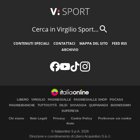
Cerca in Virgilio Sport...
CONTENUTI SPECIALI
CONTATTACI
MAPPA DEL SITO
FEED RSS
ARCHIVIO
LIBERO
VIRGILIO
PAGINEGIALLE
PAGINEGIALLE SHOP
PGCASA
PAGINEBIANCHE
TUTTOCITTÀ
DILEI
SIVIAGGIA
QUIFINANZA
BUONISSIMO
SUPEREVA
Chi siamo
Note Legali
Privacy
Cookie Policy
Preferenze sui cookie
Aiuto
© Italiaonline S.p.A. 2026
Direzione e coordinamento di Libero Acquisition S.á r.l.