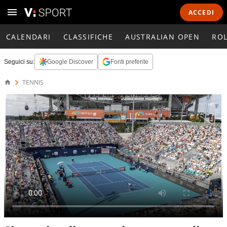
ACCEDI
CALENDARI
CLASSIFICHE
AUSTRALIAN OPEN
RO
Seguici su:
Google Discover
Fonti preferite
TENNIS