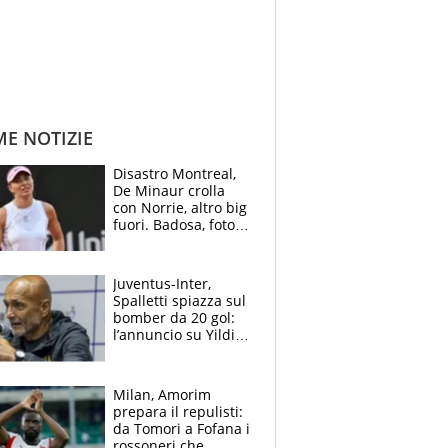
ME NOTIZIE
Disastro Montreal,
De Minaur crolla
con Norrie, altro big
fuori. Badosa, foto
dall'ospedale e fan
preoccupati
Juventus-Inter,
Spalletti spiazza sul
bomber da 20 gol:
l’annuncio su Yildiz
e la risposta su
Bastoni
Milan, Amorim
prepara il repulisti:
da Tomori a Fofana i
rossoneri che