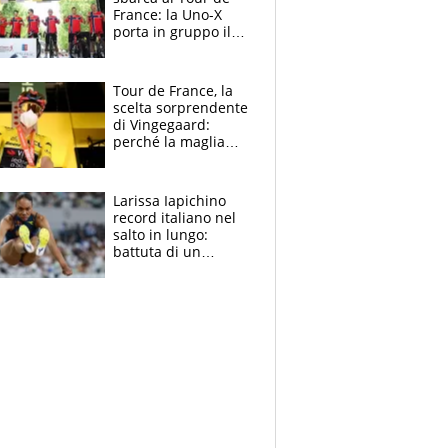
France: la Uno-X
porta in gruppo il
rito della Norvegia
di Haaland e
compagni
Tour de France, la
scelta sorprendente
di Vingegaard:
perché la maglia
gialla indossa la
mascherina, il
rischio da evitare
Larissa Iapichino
record italiano nel
salto in lungo:
battuta di un
centimetro mamma
Fiona May