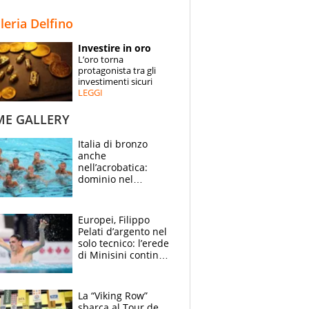
STORIE
lleria Delfino
SPECIALI
Investire in oro
L’oro torna
ESPERTI
protagonista tra gli
investimenti sicuri
LEGGI
CONTATTI
ME GALLERY
Italia di bronzo
anche
nell’acrobatica:
dominio nel
medagliere, ora
tocca a Ceccon, Curti
e compagni
Europei, Filippo
continuare
Pelati d’argento nel
solo tecnico: l’erede
di Minisini continua
a stupire, Los
Angeles è già nel
mirino
La “Viking Row”
sbarca al Tour de