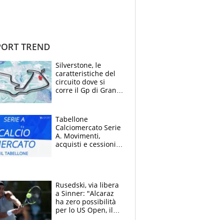
ORT TREND
Silverstone, le
caratteristiche del
circuito dove si
corre il Gp di Gran
Bretagna del
Motomondiale
Tabellone
Calciomercato Serie
A. Movimenti,
acquisti e cessioni:
estate 2026-27
Rusedski, via libera
a Sinner: "Alcaraz
ha zero possibilità
per lo US Open, il
2026 forse è gà