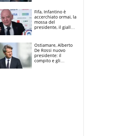
finito per lui"
Fifa, Infantino è
accerchiato ormai, la
mossa del
presidente, il giallo
dimissioni e la verità
sulla telefonata a
Trump
Ostiamare, Alberto
De Rossi nuovo
presidente: il
compito e gli
obiettivi ricevuti dal
figlio Daniele