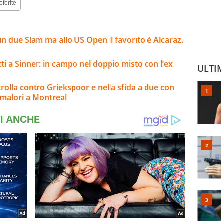
eferite
n due Slam ma allo US Open il favorito è Alcaraz.
ti a Sinner: in campo nel doppio misto con l’ex
ULTI
rolla contro Griekspoor e nella sfida a due con
 malori a Montreal