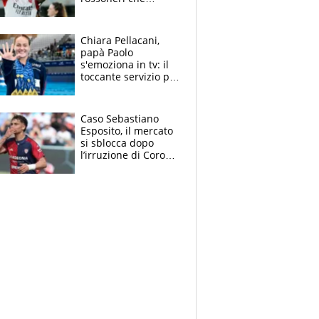
rischiano il “taglio”
Chiara Pellacani,
papà Paolo
s'emoziona in tv: il
toccante servizio per
il TG di LA7 dopo i 5
ori agli Europei
Caso Sebastiano
Esposito, il mercato
si sblocca dopo
l’irruzione di Corona
nella querelle col
Cagliari: spuntano
due big