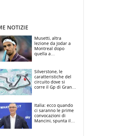
ME NOTIZIE
Musetti, altra
lezione da Jodar a
Montreal dopo
quella a
Washington: "Avrei
voluto spaccare
tutto"
Silverstone, le
caratteristiche del
circuito dove si
corre il Gp di Gran
Bretagna del
Motomondiale
Italia: ecco quando
ci saranno le prime
convocazioni di
Mancini, spunta il
nome di Bergomi