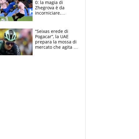
0: la magia di
Zhegrova è da
incorniciare.
Spalletti suona il
Blues e tiene,
ancora, la porta
“Seixas erede di
inviolata
Pogacar”, la UAE
prepara la mossa di
mercato che agita la
Francia. Ciccone,
che beffa alla Vuelta
a Burgos