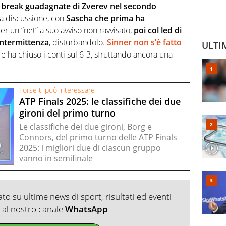
e break guadagnate di Zverev nel secondo
na discussione, con
Sascha che prima ha
er un “net” a suo avviso non ravvisato,
poi col led di
intermittenza
, disturbandolo.
Sinner non s’è fatto
ULTI
e ha chiuso i conti sul 6-3, sfruttando ancora una
Forse ti può interessare
ATP Finals 2025: le classifiche dei due
gironi del primo turno
Le classifiche dei due gironi, Borg e
Connors, del primo turno delle ATP Finals
2025: i migliori due di ciascun gruppo
vanno in semifinale
o su ultime news di sport, risultati ed eventi
ti al nostro canale
WhatsApp