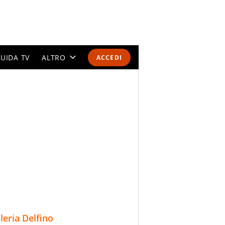
UIDA TV
ALTRO
ACCEDI
CALENDARI E CLASSIFICHE
ALTRI SPORT
MONDIALI 2026
OLIMPIADI
GOSSIP
LIFESTYLE
lleria Delfino