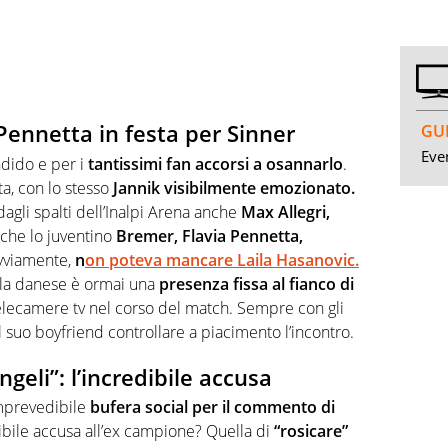
 Pennetta in festa per Sinner
GUI
Even
ndido e per i
tantissimi fan accorsi a osannarlo
.
ita, con lo stesso
Jannik visibilmente emozionato.
dagli spalti dell’Inalpi Arena anche
Max Allegri,
che lo juventino
Bremer, Flavia Pennetta,
Ovviamente,
n
on poteva mancare Laila Hasanovic.
lla danese è ormai una
presenza fissa al fianco di
elecamere tv nel corso del match. Sempre con gli
l suo boyfriend controllare a piacimento l’incontro.
eli”: l’incredibile accusa
imprevedibile
bufera social per il commento di
dibile accusa all’ex campione? Quella di
“rosicare”