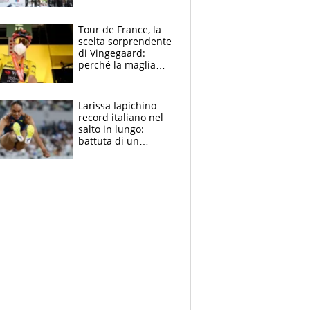
rito della Norvegia
di Haaland e
compagni
Tour de France, la
scelta sorprendente
di Vingegaard:
perché la maglia
gialla indossa la
mascherina, il
rischio da evitare
Larissa Iapichino
record italiano nel
salto in lungo:
battuta di un
centimetro mamma
Fiona May