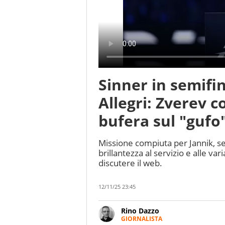
Sinner in semifin
Allegri: Zverev c
bufera sul "gufo
Missione compiuta per Jannik, sec
brillantezza al servizio e alle va
discutere il web.
12/11/25 23:45
Rino Dazzo
GIORNALISTA