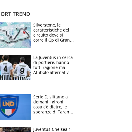
ORT TREND
Silverstone, le
caratteristiche del
circuito dove si
corre il Gp di Gran
Bretagna del
Motomondiale
La Juventus in cerca
di portiere, hanno
tutti ragione ma
Atubolo alternativa
a Vicario non regge
e la soluzione
rimane Milinkovic-
Savic
Serie D, slittano a
domani i gironi:
cosa c’è dietro, le
speranze di Taranto
e Messina, chi può
essere ripescato
Juventus-Chelsea 1-