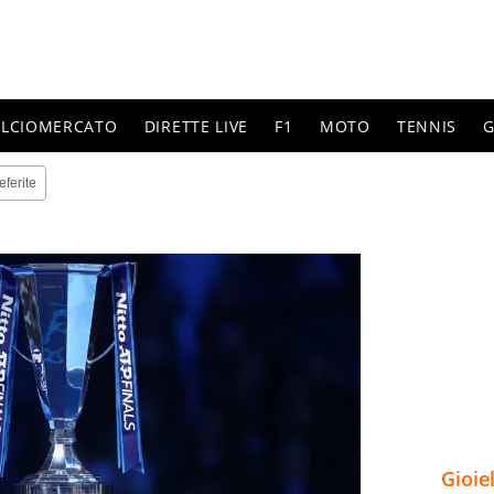
ALCIOMERCATO
DIRETTE LIVE
F1
MOTO
TENNIS
G
eferite
Gioie