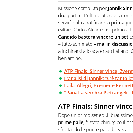
Se mai ci fosse modo di traslare
farebbe parte. Non si perde un
Missione compiuta per
Jannik Sinn
curve
due partite. L’ultimo atto del giron
servirà solo a ratificare la
prima pos
evitare Carlos Alcaraz nel primo att
Candido basterà vincere un set
co
– tutto sommato
– mai in discussi
a inchinarsi allo scatenato italiano: 6
beniamino.
ATP Finals: Sinner vince, Zver
L'analisi di Jannik: "C'è tanto l
Laila, Allegri, Bremer e Pennet
"Panatta sembra Pietrangeli": l
ATP Finals: Sinner vinc
Dopo un primo set equilibratissimo,
prime palle
, è stato chirurgico il 
sfruttando le prime palle break a di