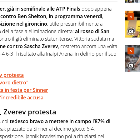
 il glossario del calcio in una nicchia di esperti, lui ne
a svista arbitrale né gli umori social del mondo delle
er, già in semifinale alle ATP Finals
dopo appena
e
contro Ben Shelton, in programma venerdì
,
izione nel gironcino
, utile presumibilmente a
o della fase a eliminazione diretta:
al rosso di San
ntro il già eliminato statunitense. Vittoria sudata ma
one contro Sascha Zverev
, costretto ancora una volta
-4 6-3 il risultato alla Inalpi Arena, in delirio per il suo
ev protesta
avoro dietro"
ta in festa per Sinner
'incredibile accusa
e, Zverev protesta
 col
tedesco bravo a mettere in campo l’87% di
break piazzato da Sinner al decimo gioco: 6-4,
sposizione. Jannik bravissimo poi a rifugiarsi nel