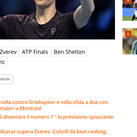
Zverev
ATP Finals
Ben Shelton
ic
eferite
rolla contro Griekspoor e nella sfida a due con
 malori a Montreal
 diventare il numero 1": la previsione spiazzante
Alcaraz supera Zverev. Cobolli da best ranking,