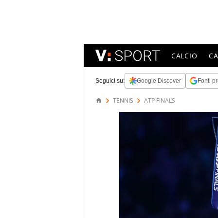
CALCIO
C
Seguici su:
Google Discover
Fonti pr
TENNIS
ATP FINALS