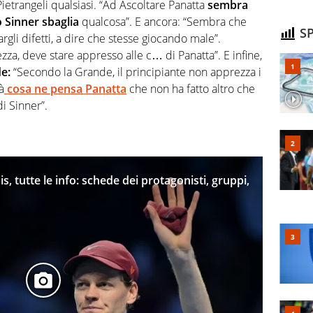
etrangeli qualsiasi. “Ad Ascoltare Panatta
sembra
 Sinner sbaglia
qualcosa”. E ancora: “Sembra che
SP
vargli difetti, a dire che stesse giocando male”.
za, deve stare appresso alle c… di Panatta”. E infine,
e:
“Secondo la Grande, il principiante non apprezza i
à
cosa ne pensa Panatta
che non ha fatto altro che
di Sinner”.
is, tutte le info: schede dei protagonisti, gruppi,