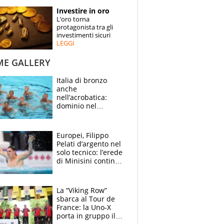
STORIE
Investire in oro
L’oro torna
SPECIALI
protagonista tra gli
investimenti sicuri
LEGGI
ESPERTI
ME GALLERY
CONTATTI
Italia di bronzo
anche
nell’acrobatica:
dominio nel
medagliere, ora
tocca a Ceccon, Curti
e compagni
Europei, Filippo
continuare
Pelati d’argento nel
solo tecnico: l’erede
di Minisini continua
a stupire, Los
Angeles è già nel
mirino
La “Viking Row”
sbarca al Tour de
France: la Uno-X
porta in gruppo il