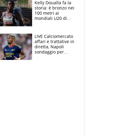
Kelly Doualla fa la
storia: è bronzo nei
100 metri ai
mondiali U20 di
Eugene. "Ho
spazzato via l'ansia
con una gran finale"
LIVE Calciomercato
affari e trattative in
diretta, Napoli
sondaggio per
Gabriel Jesus. Juve-
dilemma portiere, si
accende l'Atalanta