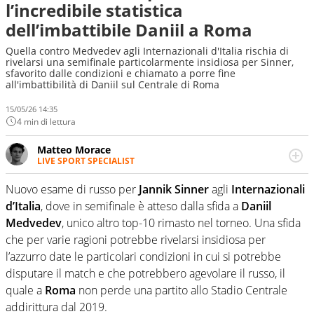
l’incredibile statistica
dell’imbattibile Daniil a Roma
Quella contro Medvedev agli Internazionali d'Italia rischia di
rivelarsi una semifinale particolarmente insidiosa per Sinner,
sfavorito dalle condizioni e chiamato a porre fine
all'imbattibilità di Daniil sul Centrale di Roma
15/05/26 14:35
4 min di lettura
Matteo Morace
LIVE SPORT SPECIALIST
La multimedialità quale approccio personale e
professionale. Ama raccontare lo sport focalizzando ogni
Nuovo esame di russo per
Jannik Sinner
agli
Internazionali
attenzione sul tempo reale: la verità della dirette non
d’Italia
, dove in semifinale è atteso dalla sfida a
Daniil
sono opinioni ma fatti
Medvedev
, unico altro top-10 rimasto nel torneo. Una sfida
che per varie ragioni potrebbe rivelarsi insidiosa per
l’azzurro date le particolari condizioni in cui si potrebbe
disputare il match e che potrebbero agevolare il russo, il
quale a
Roma
non perde una partito allo Stadio Centrale
addirittura dal 2019.