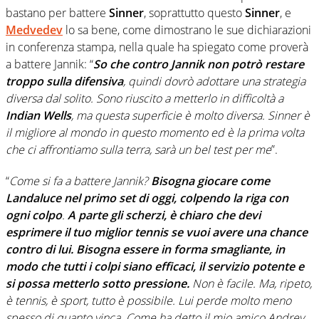
bastano per battere
Sinner
, soprattutto questo
Sinner
, e
Medvedev
lo sa bene, come dimostrano le sue dichiarazioni
in conferenza stampa, nella quale ha spiegato come proverà
a battere Jannik: “
So che contro Jannik non potrò restare
troppo sulla difensiva
, quindi dovrò adottare una strategia
diversa dal solito. Sono riuscito a metterlo in difficoltà a
Indian Wells
, ma questa superficie è molto diversa. Sinner è
il migliore al mondo in questo momento ed è la prima volta
che ci affrontiamo sulla terra, sarà un bel test per me
”.
“
Come si fa a battere Jannik?
Bisogna giocare come
Landaluce nel primo set di oggi, colpendo la riga con
ogni colpo
.
A parte gli scherzi, è chiaro che devi
esprimere il tuo miglior tennis se vuoi avere una chance
contro di lui. Bisogna essere in forma smagliante, in
modo che tutti i colpi siano efficaci, il servizio potente e
si possa metterlo sotto pressione.
Non è facile. Ma, ripeto,
è tennis, è sport, tutto è possibile. Lui perde molto meno
spesso di quanto vinca. Come ha detto il mio amico Andrey,