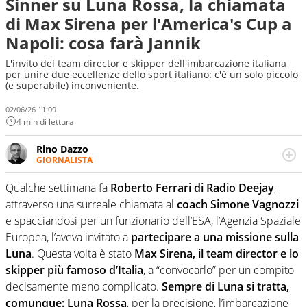
Sinner su Luna Rossa, la chiamata
di Max Sirena per l'America's Cup a
Napoli: cosa farà Jannik
L'invito del team director e skipper dell'imbarcazione italiana
per unire due eccellenze dello sport italiano: c'è un solo piccolo
(e superabile) inconveniente.
02/06/26 11:09
4 min di lettura
Rino Dazzo
GIORNALISTA
Se mai ci fosse modo di traslare il glossario del calcio in
una nicchia di esperti, lui ne farebbe parte. Non si perde
Qualche settimana fa
Roberto Ferrari di Radio Deejay
,
una svista arbitrale né gli umori social del mondo delle
attraverso una surreale chiamata al
coach Simone Vagnozzi
curve
e spacciandosi per un funzionario dell’ESA, l’Agenzia Spaziale
Europea, l’aveva invitato a
partecipare a una missione sulla
Luna
. Questa volta è stato
Max Sirena, il team director e lo
skipper più famoso d’Italia
, a “convocarlo” per un compito
decisamente meno complicato.
Sempre di Luna si tratta,
comunque: Luna Rossa
, per la precisione, l’imbarcazione