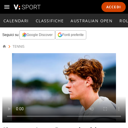
ACCEDI
CALENDARI
CLASSIFICHE
AUSTRALIAN OPEN
RO
Seguici su:
Google Discover
Fonti preferite
TENNIS