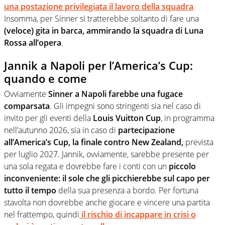
una postazione privilegiata il lavoro della squadra
.
Insomma, per Sinner si tratterebbe soltanto di fare una
(veloce) gita in barca, ammirando la squadra di Luna
Rossa all’opera
.
Jannik a Napoli per l’America’s Cup:
quando e come
Ovviamente
Sinner a Napoli farebbe una fugace
comparsata
. Gli impegni sono stringenti sia nel caso di
invito per gli eventi della
Louis Vuitton Cup
, in programma
nell’autunno 2026, sia in caso di
partecipazione
all’America’s Cup, la finale contro New Zealand,
prevista
per luglio 2027. Jannik, ovviamente, sarebbe presente per
una sola regata e dovrebbe fare i conti con un
piccolo
inconveniente: il sole che gli picchierebbe sul capo per
tutto il tempo
della sua presenza a bordo. Per fortuna
stavolta non dovrebbe anche giocare e vincere una partita
nel frattempo, quindi
il rischio di incappare in crisi o