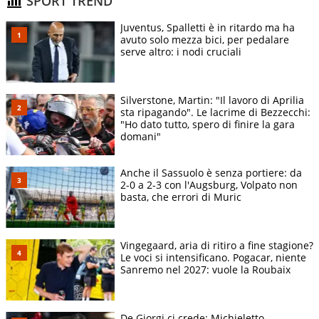
SPORT TREND
Juventus, Spalletti è in ritardo ma ha
avuto solo mezza bici, per pedalare
serve altro: i nodi cruciali
Silverstone, Martin: "Il lavoro di Aprilia
sta ripagando". Le lacrime di Bezzecchi:
"Ho dato tutto, spero di finire la gara
domani"
Anche il Sassuolo è senza portiere: da
2-0 a 2-3 con l'Augsburg, Volpato non
basta, che errori di Muric
Vingegaard, aria di ritiro a fine stagione?
Le voci si intensificano. Pogacar, niente
Sanremo nel 2027: vuole la Roubaix
De Giorgi ci crede: Michieletto