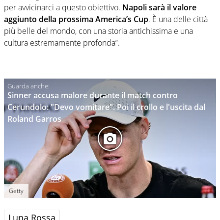
per avvicinarci a questo obiettivo.
Napoli sarà il valore
aggiunto della prossima America’s Cup
. È una delle città
più belle del mondo, con una storia antichissima e una
cultura estremamente profonda”.
Sinner accusa malore durante il match contro
Cerundolo: "Devo vomitare". Poi il crollo e l'uscita dal
Roland Garros
Getty
Luna Rossa