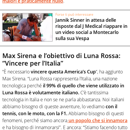
malori è praticamente nullo
.
Forse ti può interessare
Jannik Sinner in attesa delle
risposte dal J Medical riappare in
un video social a Montecarlo
sulla sua Vespa
Max Sirena e l’obiettivo di Luna Rossa:
“Vincere per l’Italia”
“È necessario
vincere questa America’s Cup
“, ha aggiunto
Max Sirena. “Luna Rossa rappresenta l’Italia, una nazione
tecnologica perché
il 99% di quello che viene utilizzato in
Luna Rossa è volutamente italiano.
C’è tantissima
tecnologia in Italia e non se ne parla abbastanza. Noi italiani
abbiamo bisogno di queste avventure, lo vediamo
con il
tennis, con le moto, con la F1.
Abbiamo bisogno di questi
fenomeni, perché siamo ancora
un popolo che si innamora
e ha bisogno di innamorarsi”. E ancora: “Stiamo facendo tutto