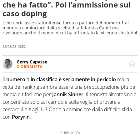
che ha fatto”. Poi l’ammissione sul
caso doping
L’ex fuoriclasse statunitense torna a parlare del numero 1 al
mondo a cominciare dalla scelta di affidarsi a Cahill ma
rivelando anche il modo in cui ha affrontato la vicenda clostebol
28/08/25 13:52
Gerry Capasso
GIORNALISTA
Per lui gli sport americani non hanno segreti: basket,
football, baseball e la capacità innata di trovare la notizia
Il
numero 1 in classifica è seriamente in pericolo
ma la
dove altri non vedono granché
vetta del ranking sembra essere una preoccupazione più per
media e tifosi che per
Jannik Sinner
. Il tennista altoatesino è
concentrato solo sul campo e sulla voglia di provare a
cercare il bis agli US Open a cominciare dalla difficile sfida
con
Poryrin
.