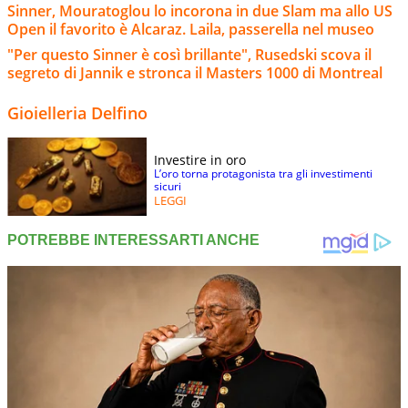
Sinner, Mouratoglou lo incorona in due Slam ma allo US
Open il favorito è Alcaraz. Laila, passerella nel museo
"Per questo Sinner è così brillante", Rusedski scova il
segreto di Jannik e stronca il Masters 1000 di Montreal
Gioielleria Delfino
Investire in oro
L’oro torna protagonista tra gli investimenti
sicuri
LEGGI