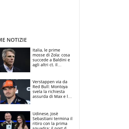
ME NOTIZIE
Italia, le prime
mosse di Zola: cosa
succede a Baldini e
agli altri ct. Il
Borussia tenta un
altro sgarbo agli
azzurri
Verstappen via da
Red Bull: Montoya
svela la richiesta
assurda di Max e lo
avverte: “Sicuro
Mercedes e
McLaren siano
Udinese, Josè
meglio?”
Sebastiani termina il
ritiro con la prima
squadra: il post del