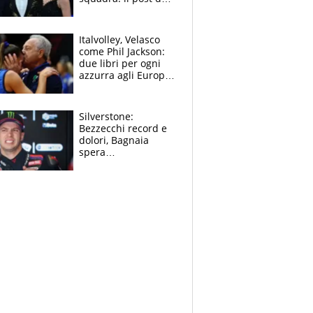
figlio di Amadeus e
Sanremo sullo
sfondo
Italvolley, Velasco
come Phil Jackson:
due libri per ogni
azzurra agli Europei.
Quello per Sylla è
“geniale”
Silverstone:
Bezzecchi record e
dolori, Bagnaia
spera
nell'antidolorifico,
Marquez si tira fuori
e vota Aprilia