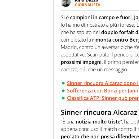
GIORNALISTA
Se mai ci fosse modo di traslare
farebbe parte. Non si perde un
Si è
campioni in campo e fuori, Ja
curve
lo hanno dimostrato a più riprese. L
che ha saputo del
doppio forfait 
completato la
rimonta contro Ben
Madrid, contro un avversario che s’
aspettative. Scampato il pericolo,
prossimi impegni.
Il primo pensier
carezza, più che un messaggio.
Sinner rincuora Alcaraz dopo il
Sofferenza con Bonzi per Jannik
Classifica ATP: Sinner può pren
Sinner rincuora Alcaraz 
“È una
notizia molto triste
“, ha de
appena concluso il match contro il f
peccato che non possa difendere i