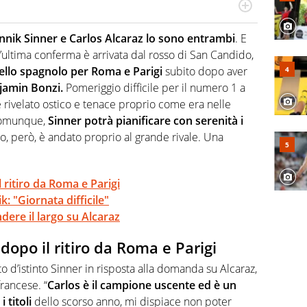
 il glossario del calcio in una nicchia di esperti, lui ne
a svista arbitrale né gli umori social del mondo delle
nnik Sinner e Carlos Alcaraz lo sono entrambi
. E
’ultima conferma è arrivata dal rosso di San Candido,
dello spagnolo per Roma e Parigi
subito dopo aver
jamin Bonzi.
Pomeriggio difficile per il numero 1 a
è rivelato ostico e tenace proprio come era nelle
 comunque,
Sinner potrà pianificare con serenità i
o, però, è andato proprio al grande rivale. Una
 ritiro da Roma e Parigi
: "Giornata difficile"
dere il largo su Alcaraz
dopo il ritiro da Roma e Parigi
tto d’istinto Sinner in risposta alla domanda su Alcaraz,
rancese. “
Carlos è il campione uscente ed è un
 titoli
dello scorso anno, mi dispiace non poter