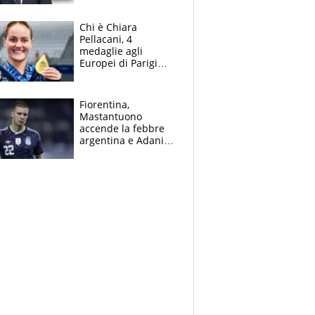
figlio Daniele
Chi è Chiara
Pellacani, 4
medaglie agli
Europei di Parigi
2026, papà
Giampaolo
giornalista, mamma
Fiorentina,
insegnante e il
Mastantuono
fratello calciatore
accende la febbre
argentina e Adani
impazzisce. Ma
Antognoni ‘rovina la
festa’ a Commisso