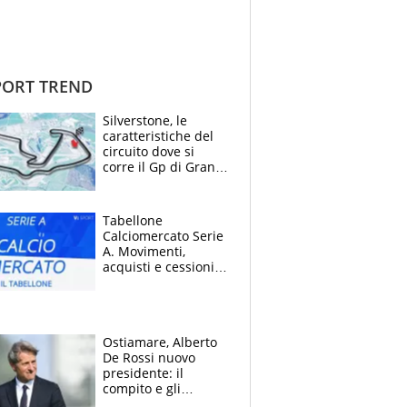
ORT TREND
Silverstone, le
caratteristiche del
circuito dove si
corre il Gp di Gran
Bretagna del
Motomondiale
Tabellone
Calciomercato Serie
A. Movimenti,
acquisti e cessioni:
estate 2026-27
Ostiamare, Alberto
De Rossi nuovo
presidente: il
compito e gli
obiettivi ricevuti dal