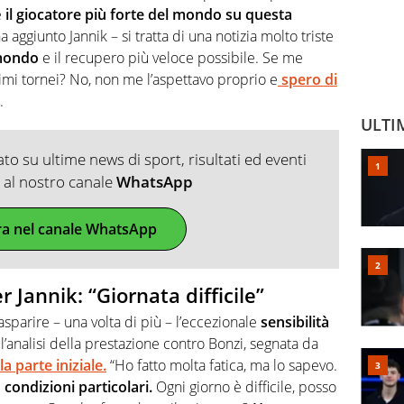
e
il giocatore più forte del mondo su questa
ha aggiunto Jannik – si tratta di una notizia molto triste
 mondo
e il recupero più veloce possibile. Se me
imi tornei? No, non me l’aspettavo proprio e
spero di
.
ULTI
o su ultime news di sport, risultati ed eventi
ti al nostro canale
WhatsApp
ra nel canale WhatsApp
 Jannik: “Giornata difficile”
sparire – una volta di più – l’eccezionale
sensibilità
’analisi della prestazione contro Bonzi, segnata da
a parte iniziale.
“Ho fatto molta fatica, ma lo sapevo.
ondizioni particolari.
Ogni giorno è difficile, posso