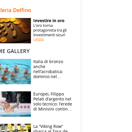
STORIE
lleria Delfino
SPECIALI
Investire in oro
L’oro torna
ESPERTI
protagonista tra gli
investimenti sicuri
LEGGI
CONTATTI
ME GALLERY
Italia di bronzo
anche
nell’acrobatica:
dominio nel
medagliere, ora
tocca a Ceccon, Curti
e compagni
Europei, Filippo
continuare
Pelati d’argento nel
solo tecnico: l’erede
di Minisini continua
a stupire, Los
Angeles è già nel
mirino
La “Viking Row”
sbarca al Tour de