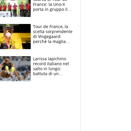
France: la Uno-X
porta in gruppo il
rito della Norvegia
di Haaland e
compagni
Tour de France, la
scelta sorprendente
di Vingegaard:
perché la maglia
gialla indossa la
mascherina, il
rischio da evitare
Larissa Iapichino
record italiano nel
salto in lungo:
battuta di un
centimetro mamma
Fiona May