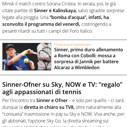
Minsk il match contro Sorana Cirstea. In serata, poi, le già
citate partite di
Sinner e Kalinskaya,
salvo sgradite sorprese
legate alla pioggia. Una
“bomba d’acqua”, infatti, ha
sconvolto il programma del venerdì,
costringendo a
pesanti ritardi su tutti i campi del Foro Italico.
Forse ti può interessare
Sinner, primo duro allenamento
a Roma con Cobolli: mossa a
sorpresa di Jannik per battere
Alcaraz a Wimbledon
Sinner-Ofner su Sky, NOW e TV: “regalo”
agli appassionati di tennis
Per l’incontro tra
Sinner e Ofner
– e solo per quello – ci sarà
dunque la
diretta in chiaro su TV8,
oltre naturalmente alla
“consueta” trasmissione in pay su Sky e NOW. Viva anche, per
gli abbonati, l’opzione Sky Go: la diretta streaming sui