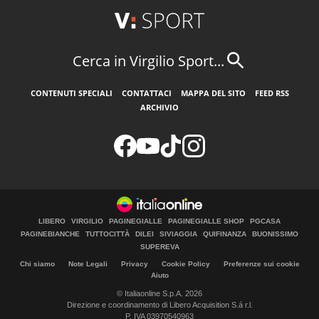
Cerca in Virgilio Sport...
CONTENUTI SPECIALI
CONTATTACI
MAPPA DEL SITO
FEED RSS
ARCHIVIO
LIBERO
VIRGILIO
PAGINEGIALLE
PAGINEGIALLE SHOP
PGCASA
PAGINEBIANCHE
TUTTOCITTÀ
DILEI
SIVIAGGIA
QUIFINANZA
BUONISSIMO
SUPEREVA
Chi siamo
Note Legali
Privacy
Cookie Policy
Preferenze sui cookie
Aiuto
© Italiaonline S.p.A. 2026
Direzione e coordinamento di Libero Acquisition S.á r.l.
P. IVA 03970540963