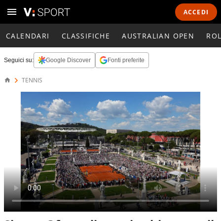
ACCEDI
CALENDARI
CLASSIFICHE
AUSTRALIAN OPEN
RO
Seguici su:
Google Discover
Fonti preferite
TENNIS