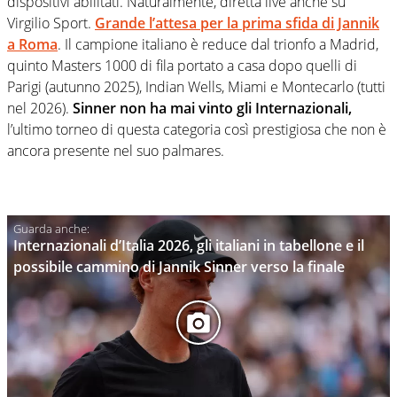
dispositivi abilitati. Naturalmente, diretta live anche su
Virgilio Sport.
Grande l’attesa per la prima sfida di Jannik
a Roma
. Il campione italiano è reduce dal trionfo a Madrid,
quinto Masters 1000 di fila portato a casa dopo quelli di
Parigi (autunno 2025), Indian Wells, Miami e Montecarlo (tutti
nel 2026).
Sinner non ha mai vinto gli Internazionali,
l’ultimo torneo di questa categoria così prestigiosa che non è
ancora presente nel suo palmares.
Internazionali d’Italia 2026, gli italiani in tabellone e il
possibile cammino di Jannik Sinner verso la finale