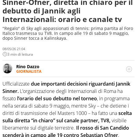
Sinner-Ofner, diretta in chiaro per il
debutto di Jannik agli
Internazionali: orario e canale tv
"Regalo" di Sky agli appassionati di tennis: prima partita al Foro
Italico trasmessa su TV8. In campo alle 19 di sabato 9 maggio,
dopo Sinner tocca a Kalinskaya.
08/05/26 21:04
3 min di lettura
Rino Dazzo
GIORNALISTA
Se mai ci fosse modo di traslare il glossario del calcio in
una nicchia di esperti, lui ne farebbe parte. Non si perde
Ufficializzate
due importanti decisioni riguardanti Jannik
una svista arbitrale né gli umori social del mondo delle
Sinner.
L’organizzazione degli Internazionali di Roma ha
curve
fissato
l’orario del suo debutto nel torneo
, in programma
nella serata di sabato 9 maggio, mentre Sky – che detiene i
diritti di trasmissione del Masters 1000 – ha fatto una
scelta
sulla diretta “in chiaro” sul canale partner, TV8,
visibile
liberamente sul digitale terrestre.
Il rosso di San Candido
scenderà in campo alle 19 contro Sebastian Ofner
,