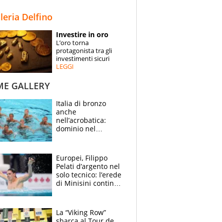
STORIE
lleria Delfino
SPECIALI
Investire in oro
L’oro torna
ESPERTI
protagonista tra gli
investimenti sicuri
LEGGI
CONTATTI
ME GALLERY
Italia di bronzo
anche
nell’acrobatica:
dominio nel
medagliere, ora
tocca a Ceccon, Curti
e compagni
Europei, Filippo
continuare
Pelati d’argento nel
solo tecnico: l’erede
di Minisini continua
a stupire, Los
Angeles è già nel
mirino
La “Viking Row”
sbarca al Tour de