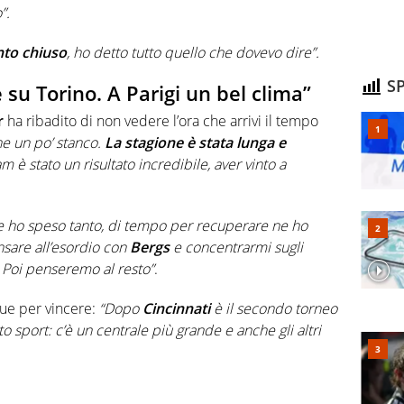
”.
to chiuso
, ho detto tutto quello che dovevo dire”.
SP
su Torino. A Parigi un bel clima”
r
ha ribadito di non vedere l’ora che arrivi il tempo
e un po’ stanco.
La stagione è stata lunga e
am è stato un risultato incredibile, aver vinto a
ho speso tanto, di tempo per recuperare ne ho
nsare all’esordio con
Bergs
e concentrarmi sugli
 Poi penseremo al resto”
.
ue per vincere:
“
Dopo
Cincinnati
è il secondo torneo
o sport: c’è un centrale più grande e anche gli altri