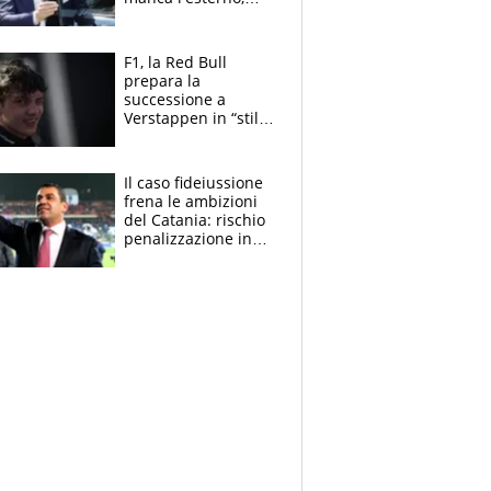
perchè Romero è
sfumato, quale è il
vero obiettivo di
F1, la Red Bull
Marotta
prepara la
successione a
Verstappen in “stile
Antonelli”. Colapinto
derubato, che
attacco all’Italia
Il caso fideiussione
frena le ambizioni
del Catania: rischio
penalizzazione in
classifica, cosa
succede?