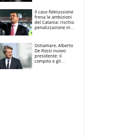
derubato, che
attacco all’Italia
Il caso fideiussione
frena le ambizioni
del Catania: rischio
penalizzazione in
classifica, cosa
succede?
Ostiamare, Alberto
De Rossi nuovo
presidente: il
compito e gli
obiettivi ricevuti dal
figlio Daniele