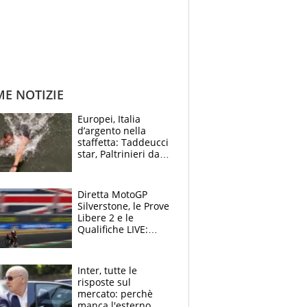
ME NOTIZIE
Europei, Italia
d’argento nella
staffetta: Taddeucci
star, Paltrinieri da
leggenda. Greg
svela la profezia di
Padre Pio
Diretta MotoGP
Silverstone, le Prove
Libere 2 e le
Qualifiche LIVE:
Martin beffa tutti, è
prima fila Aprilia
Inter, tutte le
risposte sul
mercato: perchè
manca l'esterno,