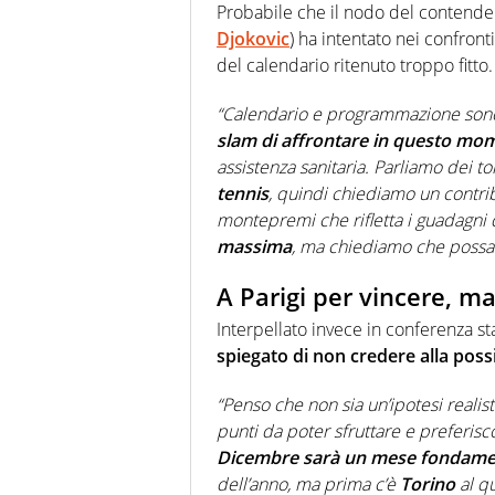
Probabile che il nodo del contender
Djokovic
) ha intentato nei confront
del calendario ritenuto troppo fitto.
“Calendario e programmazione son
slam di affrontare in questo mome
assistenza sanitaria. Parliamo dei t
tennis
, quindi chiediamo un contrib
montepremi che rifletta i guadagni d
massima
, ma chiediamo che possa e
A Parigi per vincere, m
Interpellato invece in conferenza 
spiegato di non credere alla poss
“Penso che non sia un’ipotesi realis
punti da poter sfruttare e preferisc
Dicembre sarà un mese fondame
dell’anno, ma prima c’è
Torino
al q