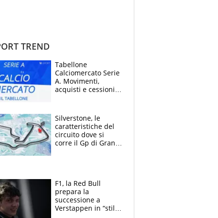
ORT TREND
Tabellone
Calciomercato Serie
A. Movimenti,
acquisti e cessioni:
estate 2026-27
Silverstone, le
caratteristiche del
circuito dove si
corre il Gp di Gran
Bretagna del
Motomondiale
F1, la Red Bull
prepara la
successione a
Verstappen in “stile
Antonelli”. Colapinto