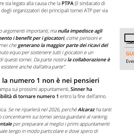
e sia legato alla causa che la
PTPA
(il sindacato di
i degli organizzatori dei principali tornei ATP per via
o argomenti importanti, ma
nulla impedisce agli
nto i benefit per i giocatori
, come pensioni e
ornei che
generano la maggior parte dei ricavi del
uto equo per sostenere tutti i giocatori e un
GUI
i questi tornei.
Da parte nostra
la collaborazione è
Even
sistere anche dall’altra parte”.
a la numero 1 non è nei pensieri
stampa sui prossimi appuntamenti,
Sinner ha
ibilità di tornare numero 1
entro la fine dell’anno.
tica. Se ne riparlerà nel 2026, perché
Alcaraz
ha tanti
o concentrarmi sui tornei senza guardare al ranking.
ntale
per preparare al meglio i primi appuntamenti
uale tengo in modo particolare e dove spero di