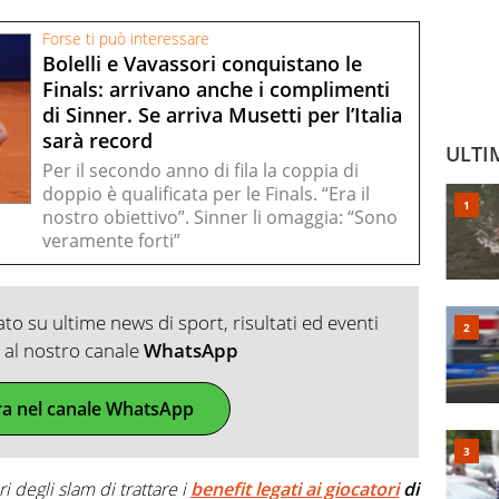
Forse ti può interessare
Bolelli e Vavassori conquistano le
Finals: arrivano anche i complimenti
di Sinner. Se arriva Musetti per l’Italia
sarà record
ULTI
Per il secondo anno di fila la coppia di
doppio è qualificata per le Finals. “Era il
nostro obiettivo”. Sinner li omaggia: “Sono
veramente forti”
o su ultime news di sport, risultati ed eventi
ti al nostro canale
WhatsApp
ra nel canale WhatsApp
i degli slam di trattare i
benefit legati ai giocatori
di