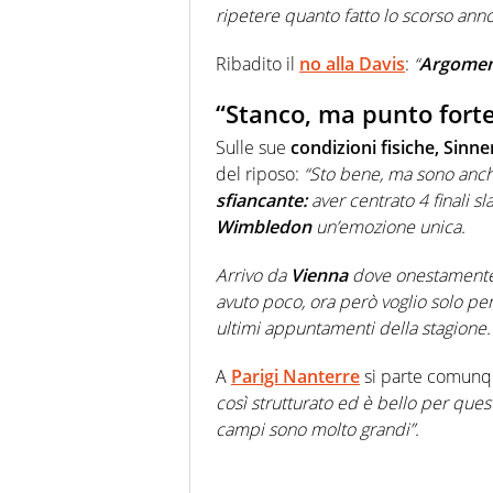
ripetere quanto fatto lo scorso anno
Ribadito il
no alla Davis
:
“
Argomen
“Stanco, ma punto forte 
Sulle sue
condizioni fisiche, Sinne
del riposo:
“Sto bene, ma sono anch
sfiancante:
aver centrato 4 finali sl
Wimbledon
un’emozione unica.
Arrivo da
Vienna
dove onestamente 
avuto poco, ora però voglio solo pe
ultimi appuntamenti della stagione.
A
Parigi Nanterre
si parte comunq
così strutturato ed è bello per quest
campi sono molto grandi”.