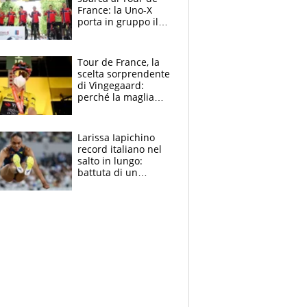
France: la Uno-X
porta in gruppo il
rito della Norvegia
di Haaland e
compagni
Tour de France, la
scelta sorprendente
di Vingegaard:
perché la maglia
gialla indossa la
mascherina, il
rischio da evitare
Larissa Iapichino
record italiano nel
salto in lungo:
battuta di un
centimetro mamma
Fiona May