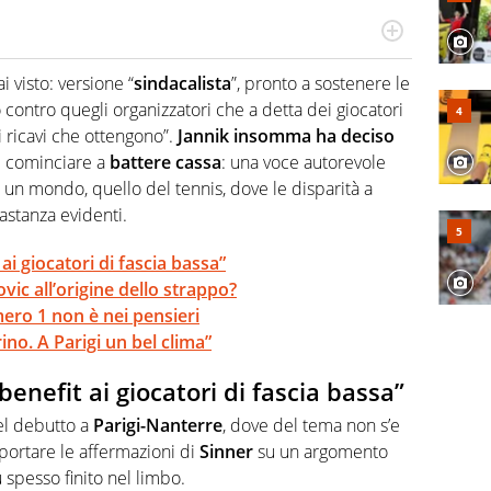
o a tutto campo, è il tuttologo di Virgilio Sport. Provate a
 di volley o di curling: ve ne farà innamorare
 visto: versione “
sindacalista
”, pronto a sostenere le
o contro quegli organizzatori che a detta dei giocatori
 ricavi che ottengono”.
Jannik insomma ha deciso
 cominciare a
battere cassa
: una voce autorevole
un mondo, quello del tennis, dove le disparità a
astanza evidenti.
 ai giocatori di fascia bassa”
vic all’origine dello strappo?
mero 1 non è nei pensieri
no. A Parigi un bel clima”
benefit ai giocatori di fascia bassa”
del debutto a
Parigi-Nanterre
, dove del tema non s’e
portare le affermazioni di
Sinner
su un argomento
 spesso finito nel limbo.