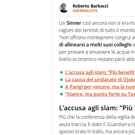
Roberto Barbacci
GIORNALISTA
Giornalista (pubblicista) sportiv
chiedergli di boxe, di scherma,
Un
Sinner
così ancora non si era mai
ragioni dei tennisti di tutto il mond
“non offrono montepremi congrui ai
di allinearsi a molti suoi colleghi
e
per provare a smuovere le acque in 
livello economico restano però abb
L’accusa agli slam: “Più benefit
La causa del sindacato di Djoko
A Parigi per vincere, ma la nu
“Stanco, ma punto forte su Tori
L’accusa agli slam: “Più 
Più che la conferenza della vigilia 
avuta traccia, è stato il
Guardian
a ri
spesso tirato in ballo, ma ancora più