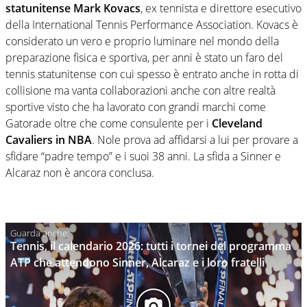
statunitense Mark Kovacs
, ex tennista e direttore esecutivo
della International Tennis Performance Association. Kovacs è
considerato un vero e proprio luminare nel mondo della
preparazione fisica e sportiva, per anni è stato un faro del
tennis statunitense con cui spesso è entrato anche in rotta di
collisione ma vanta collaborazioni anche con altre realtà
sportive visto che ha lavorato con grandi marchi come
Gatorade oltre che come consulente per i
Cleveland
Cavaliers in NBA
. Nole prova ad affidarsi a lui per provare a
sfidare “padre tempo” e i suoi 38 anni. La sfida a Sinner e
Alcaraz non è ancora conclusa.
Tennis, il calendario 2026: tutti i tornei del programma
ATP che attendono Sinner, Alcaraz e i loro fratelli