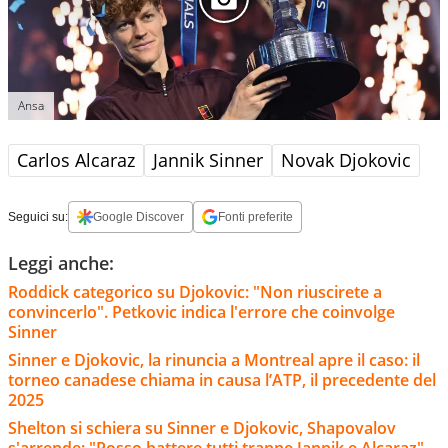
Ansa
Carlos Alcaraz
Jannik Sinner
Novak Djokovic
Seguici su:
Google Discover
Fonti preferite
Leggi anche:
Roddick categorico su Djokovic: "Non riuscirete a
convincerlo". Petkovic indica l'errore che coinvolge
Sinner
Sinner e Djokovic, la rinuncia a Montreal apre il caso: il
torneo canadese chiama in causa l’ATP, il precedente del
2025
Shelton si schiera su Sinner e Djokovic, Shapovalov
s'arrende: "Posso battere tutti tranne Jannik e Alcaraz"