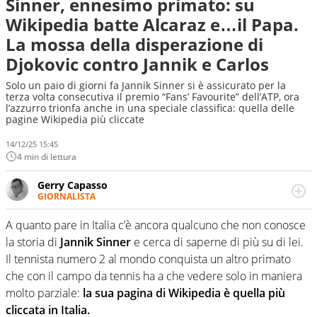
Sinner, ennesimo primato: su
Wikipedia batte Alcaraz e…il Papa.
La mossa della disperazione di
Djokovic contro Jannik e Carlos
Solo un paio di giorni fa Jannik Sinner si è assicurato per la
terza volta consecutiva il premio “Fans’ Favourite” dell’ATP, ora
l’azzurro trionfa anche in una speciale classifica: quella delle
pagine Wikipedia più cliccate
14/12/25 15:45
4 min di lettura
Gerry Capasso
GIORNALISTA
Per lui gli sport americani non hanno segreti: basket,
football, baseball e la capacità innata di trovare la notizia
A quanto pare in Italia c’è ancora qualcuno che non conosce
dove altri non vedono granché
la storia di
Jannik Sinner
e cerca di saperne di più su di lei.
Il tennista numero 2 al mondo conquista un altro primato
che con il campo da tennis ha a che vedere solo in maniera
molto parziale:
la sua pagina di Wikipedia è quella più
cliccata in Italia.