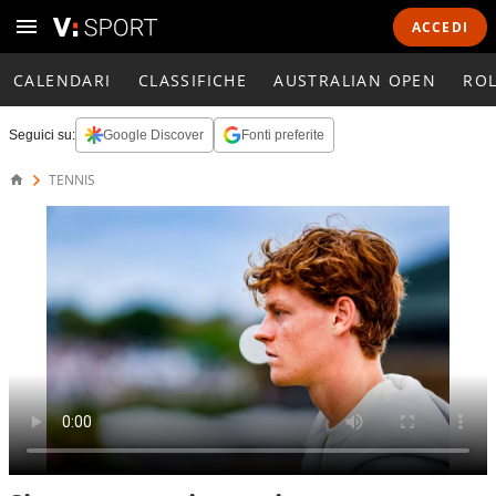
ACCEDI
CALENDARI
CLASSIFICHE
AUSTRALIAN OPEN
RO
Seguici su:
Google Discover
Fonti preferite
TENNIS