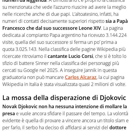
numeri da leggenda
. A dimostrarlo c’è proprio la classifica
su menzionata che vede l’azzurro riuscire ad avere la meglio
nelle ricerche anche di due papi. L’altoatesino, infatti, ha
numeri di contatti decisamente superiori rispetto
sia a Papà
Francesco che dal suo successore Leone XIV
. La pagina
dedicata al compianto Papa argentino ha ricevuto 3.144.224
visite, quella del suo successore si ferma un po’ prima a
quota 3.025.143. Nella classifica delle pagine Wikipedia più
ricercate ritroviamo il
cantante Lucio Corsi
, che si è tolto lo
sfizio di battere Sinner nella classifica dei personaggi più
cercati su Google nel 2025. A inseguire Jannik in questa
graduatoria non può mancare
Carlos Alcaraz
, la cui pagina
Wikipedia in Italia è stata visualizzata quasi 2 milioni di volte.
La mossa della disperazione di Djokovic
Novak Djokovic non ha nessuna intenzione di mollare la
presa
e vuole ancora sfidare il passare del tempo. La volontà
evidente è quella di provare a vincere ancora un titolo slam e
per farlo, il serbo ha deciso di affidarsi ai servizi del
dottore