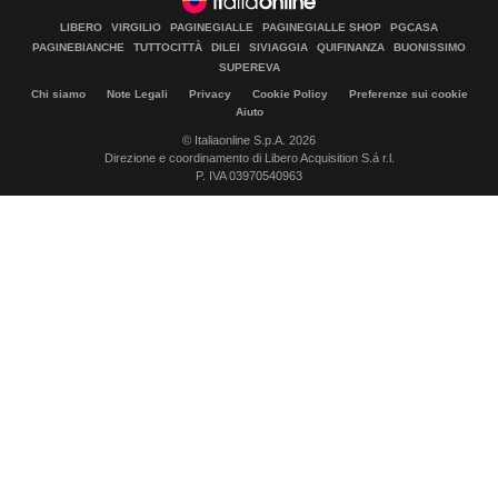
LIBERO
VIRGILIO
PAGINEGIALLE
PAGINEGIALLE SHOP
PGCASA
PAGINEBIANCHE
TUTTOCITTÀ
DILEI
SIVIAGGIA
QUIFINANZA
BUONISSIMO
SUPEREVA
Chi siamo
Note Legali
Privacy
Cookie Policy
Preferenze sui cookie
Aiuto
© Italiaonline S.p.A. 2026
Direzione e coordinamento di Libero Acquisition S.á r.l.
P. IVA 03970540963