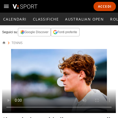
ACCEDI
CALENDARI
CLASSIFICHE
AUSTRALIAN OPEN
RO
Seguici su:
Google Discover
Fonti preferite
TENNIS