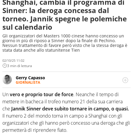
Shanghai, cambia il programma di
Sinner: la deroga concessa dal
torneo. Jannik spegne le polemiche
sul calendario
Gli organizzatori del Masters 1000 cinese hanno concesso un
giorno in più di riposo a Sinner dopo la finale di Pechino.
Nessun trattamento di favore però visto che la stessa deroga è
stata data anche allo statunitense Tien
02/10/25 11:02
3 min di lettura
Gerry Capasso
GIORNALISTA
Per lui gli sport americani non hanno segreti: basket,
football, baseball e la capacità innata di trovare la notizia
Un
vero e proprio tour de force
. Neanche il tempo di
dove altri non vedono granché
mettere in bacheca il trofeo numero 21 della sua carriera
che
Jannik Sinner deve subito tornare in campo, o quasi.
Il numero 2 del mondo torna in campo a Shanghai con gli
organizzatori che gli hanno però concesso una deroga che gli
permetterà di riprendere fiato.