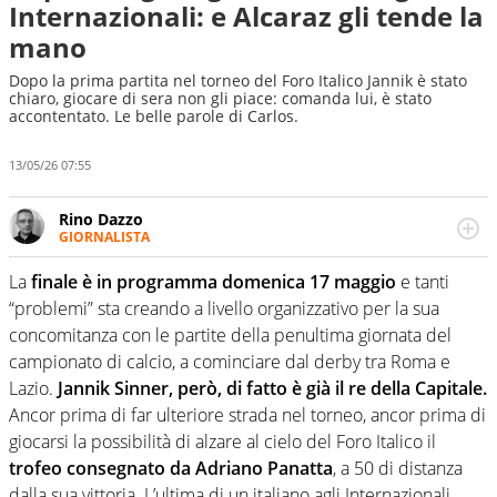
Internazionali: e Alcaraz gli tende la
mano
Dopo la prima partita nel torneo del Foro Italico Jannik è stato
chiaro, giocare di sera non gli piace: comanda lui, è stato
accontentato. Le belle parole di Carlos.
13/05/26 07:55
Rino Dazzo
GIORNALISTA
Se mai ci fosse modo di traslare il glossario del calcio in
una nicchia di esperti, lui ne farebbe parte. Non si perde
La
finale è in programma domenica 17 maggio
e tanti
una svista arbitrale né gli umori social del mondo delle
“problemi” sta creando a livello organizzativo per la sua
curve
concomitanza con le partite della penultima giornata del
campionato di calcio, a cominciare dal derby tra Roma e
Lazio.
Jannik Sinner, però, di fatto è già il re della Capitale.
Ancor prima di far ulteriore strada nel torneo, ancor prima di
giocarsi la possibilità di alzare al cielo del Foro Italico il
trofeo consegnato da Adriano Panatta
, a 50 di distanza
dalla sua vittoria. L’ultima di un italiano agli Internazionali.