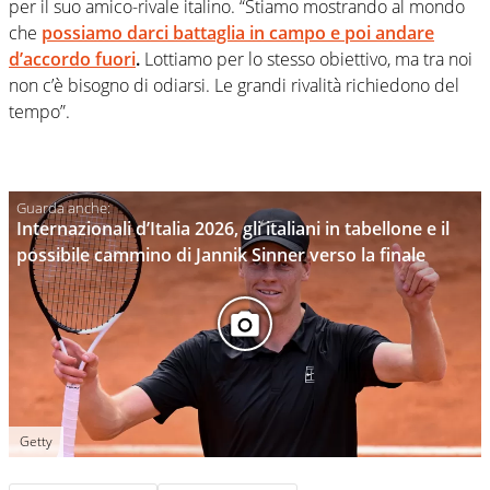
per il suo amico-rivale italino. “Stiamo mostrando al mondo
che
possiamo darci battaglia in campo e poi andare
d’accordo fuori
.
Lottiamo per lo stesso obiettivo, ma tra noi
non c’è bisogno di odiarsi. Le grandi rivalità richiedono del
tempo”.
Internazionali d’Italia 2026, gli italiani in tabellone e il
possibile cammino di Jannik Sinner verso la finale
Getty