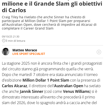
milione e il Grande Slam gli obiettivi
di Carlos
Craig Tiley ha rivelato che anche Sinner ha chiesto di
partecipare al Million Dollar 1 Point Slam per prepararsi
all'Australian Open, dove cercherà di impedire ad Alcaraz di
completare il Career Grand Slam
09/10/25 21:30
3 min di lettura
Matteo Morace
LIVE SPORT SPECIALIST
La multimedialità quale approccio personale e
professionale. Ama raccontare lo sport focalizzando ogni
La stagione 2025 non è ancora finita che i grandi protagonisti
attenzione sul tempo reale: la verità della dirette non
del circuito stanno già programmando quella che verrà.
sono opinioni ma fatti
Dopo che martedì 7 ottobre era stata annunciato il torneo
d’esibizione
Million Dollar 1 Point Slam
con la presenza di
Carlos Alcaraz
, il direttore dell’
Australian Open
ha svelato
che anche
Jannik Sinner
(così come
Venus Williams
) si è
dimostrato interessato all’evento che precederà il primo
slam del 2026, dove lo spagnolo andrà a caccia anche del