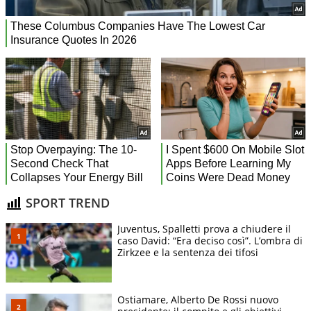
SPORT TREND
Juventus, Spalletti prova a chiudere il
caso David: “Era deciso così”. L’ombra di
Zirkzee e la sentenza dei tifosi
Ostiamare, Alberto De Rossi nuovo