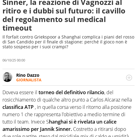
Sinner, la reazione di Vagnozzi al
ritiro e i dubbi sul futuro: il cavillo
del regolamento sul medical
timeout
Il forfait contro Griekspoor a Shanghai complica i piani del rosso
di San Candido per il finale di stagione: perché il gioco non è
stato sospeso per i suoi crampi?
06/10/25 00:00
Rino Dazzo
GIORNALISTA
Se mai ci fosse modo di traslare il glossario del calcio in
una nicchia di esperti, lui ne farebbe parte. Non si perde
Doveva essere il
torneo del definitivo rilancio
, del
una svista arbitrale né gli umori social del mondo delle
rosicchiamento di qualche altro punto a Carlos Alcaraz nella
curve
classifica ATP
, in quella corsa verso il ritorno alla posizione
numero 1 che rappresenta l’obiettivo a medio termine di
tutto il team. Invece S
hanghai si è rivelata un calice
amarissimo per Jannik Sinner.
Costretto a ritirarsi dopo
due sole partite, steso dal micidiale mix di caldo e umidità