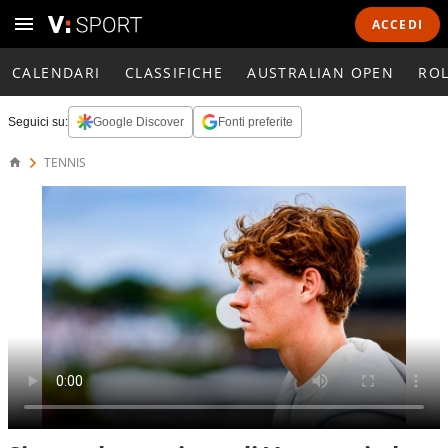
ACCEDI
CALENDARI
CLASSIFICHE
AUSTRALIAN OPEN
RO
Seguici su:
Google Discover
Fonti preferite
TENNIS