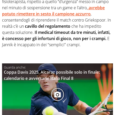
fisioterapista, rispetto a quello “d’urgenza” messo in campo
nel minuto di sospensione tra un game e l’altro,
avrebbe
potuto rimettere in sesto il campione azzurro
,
consentendogli di riprendere il match contro Griekspoor. In
realtà c’è un
cavillo del regolamento
che ha impedito
questa soluzione.
Il medical timeout da tre minuti, infatti,
è concesso per gli infortuni di gioco, non per i crampi.
E
Jannik è incappato in dei “semplici” crampi.
Coppa Davis 2025, Alcaraz possibile solo in finale:
calendario e avversarie Italia Final 8