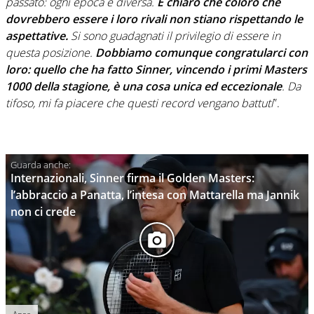
passato: ogni epoca è diversa.
È chiaro che coloro che
dovrebbero essere i loro rivali non stiano rispettando le
aspettative.
Si sono guadagnati il privilegio di essere in
questa posizione.
Dobbiamo comunque congratularci con
loro: quello che ha fatto Sinner, vincendo i primi Masters
1000 della stagione, è una cosa unica ed eccezionale
. Da
tifoso, mi fa piacere che questi record vengano battuti
”.
Internazionali, Sinner firma il Golden Masters:
l’abbraccio a Panatta, l’intesa con Mattarella ma Jannik
non ci crede