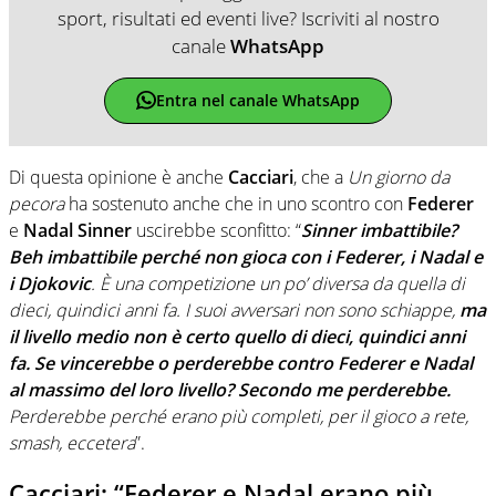
sport, risultati ed eventi live? Iscriviti al nostro
canale
WhatsApp
Entra nel canale WhatsApp
Di questa opinione è anche
Cacciari
, che a
Un giorno da
pecora
ha sostenuto anche che in uno scontro con
Federer
e
Nadal Sinner
uscirebbe sconfitto: “
Sinner imbattibile?
Beh imbattibile perché non gioca con i Federer, i Nadal e
i Djokovic
. È una competizione un po’ diversa da quella di
dieci, quindici anni fa. I suoi avversari non sono schiappe,
ma
il livello medio non è certo quello di dieci, quindici anni
fa. Se vincerebbe o perderebbe contro Federer e Nadal
al massimo del loro livello? Secondo me perderebbe.
Perderebbe perché erano più completi, per il gioco a rete,
smash, eccetera
”.
Cacciari: “Federer e Nadal erano più