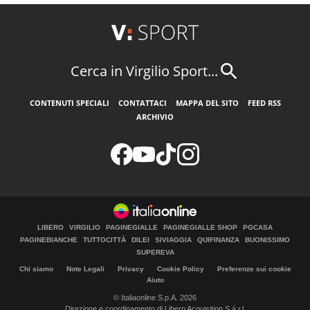
Cerca in Virgilio Sport...
CONTENUTI SPECIALI
CONTATTACI
MAPPA DEL SITO
FEED RSS
ARCHIVIO
LIBERO
VIRGILIO
PAGINEGIALLE
PAGINEGIALLE SHOP
PGCASA
PAGINEBIANCHE
TUTTOCITTÀ
DILEI
SIVIAGGIA
QUIFINANZA
BUONISSIMO
SUPEREVA
Chi siamo
Note Legali
Privacy
Cookie Policy
Preferenze sui cookie
Aiuto
© Italiaonline S.p.A. 2026
Direzione e coordinamento di Libero Acquisition S.á r.l.