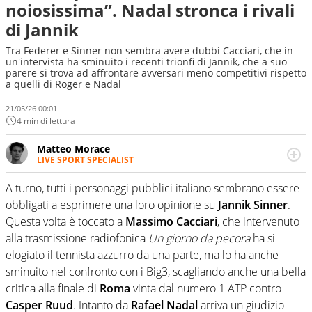
noiosissima”. Nadal stronca i rivali
di Jannik
Tra Federer e Sinner non sembra avere dubbi Cacciari, che in
un'intervista ha sminuito i recenti trionfi di Jannik, che a suo
parere si trova ad affrontare avversari meno competitivi rispetto
a quelli di Roger e Nadal
21/05/26 00:01
4 min di lettura
Matteo Morace
LIVE SPORT SPECIALIST
La multimedialità quale approccio personale e
professionale. Ama raccontare lo sport focalizzando ogni
A turno, tutti i personaggi pubblici italiano sembrano essere
attenzione sul tempo reale: la verità della dirette non
obbligati a esprimere una loro opinione su
Jannik Sinner
.
sono opinioni ma fatti
Questa volta è toccato a
Massimo Cacciari
, che intervenuto
alla trasmissione radiofonica
Un giorno da pecora
ha si
elogiato il tennista azzurro da una parte, ma lo ha anche
sminuito nel confronto con i Big3, scagliando anche una bella
critica alla finale di
Roma
vinta dal numero 1 ATP contro
Casper Ruud
. Intanto da
Rafael Nadal
arriva un giudizio