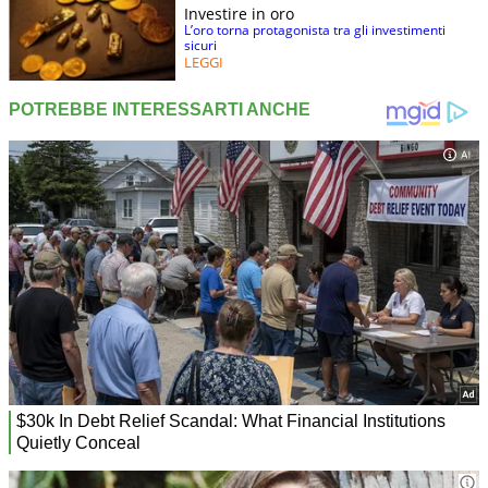
Investire in oro
L’oro torna protagonista tra gli investimenti
sicuri
LEGGI