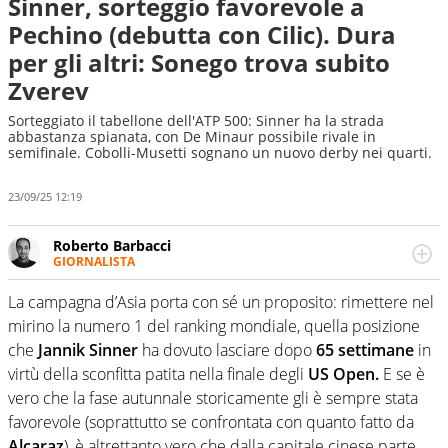
Sinner, sorteggio favorevole a
Pechino (debutta con Cilic). Dura
per gli altri: Sonego trova subito
Zverev
Sorteggiato il tabellone dell'ATP 500: Sinner ha la strada
abbastanza spianata, con De Minaur possibile rivale in
semifinale. Cobolli-Musetti sognano un nuovo derby nei quarti.
23/09/25 12:19
Roberto Barbacci
GIORNALISTA
Giornalista (pubblicista) sportivo a tutto campo, è il
tuttologo di Virgilio Sport. Provate a chiedergli di boxe, di
La campagna d’Asia porta con sé un proposito: rimettere nel
scherma, di volley o di curling: ve ne farà innamorare
mirino la numero 1 del ranking mondiale, quella posizione
che
Jannik Sinner
ha dovuto lasciare dopo
65 settimane
in
virtù della sconfitta patita nella finale degli
US Open.
E se è
vero che la fase autunnale storicamente gli è sempre stata
favorevole (soprattutto se confrontata con quanto fatto da
Alcaraz
), è altrettanto vero che dalla capitale cinese parte