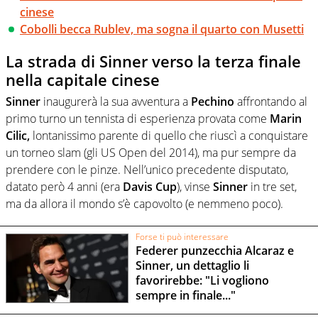
cinese
Cobolli becca Rublev, ma sogna il quarto con Musetti
La strada di Sinner verso la terza finale
nella capitale cinese
Sinner
inaugurerà la sua avventura a
Pechino
affrontando al
primo turno un tennista di esperienza provata come
Marin
Cilic,
lontanissimo parente di quello che riuscì a conquistare
un torneo slam (gli US Open del 2014), ma pur sempre da
prendere con le pinze. Nell’unico precedente disputato,
datato però 4 anni (era
Davis Cup
), vinse
Sinner
in tre set,
ma da allora il mondo s’è capovolto (e nemmeno poco).
Forse ti può interessare
Federer punzecchia Alcaraz e
Sinner, un dettaglio li
favorirebbe: "Li vogliono
sempre in finale..."