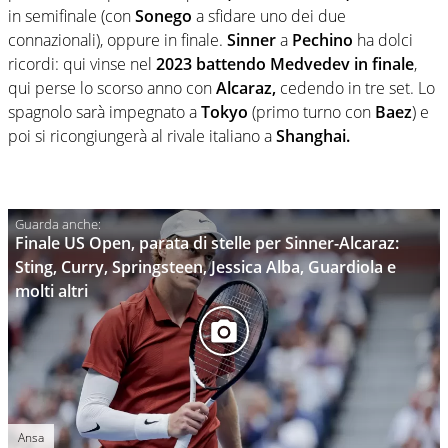
in semifinale (con
Sonego
a sfidare uno dei due
connazionali), oppure in finale.
Sinner
a
Pechino
ha dolci
ricordi: qui vinse nel
2023 battendo Medvedev in finale
,
qui perse lo scorso anno con
Alcaraz,
cedendo in tre set. Lo
spagnolo sarà impegnato a
Tokyo
(primo turno con
Baez
) e
poi si ricongiungerà al rivale italiano a
Shanghai.
Finale US Open, parata di stelle per Sinner-Alcaraz:
Sting, Curry, Springsteen, Jessica Alba, Guardiola e
molti altri
Ansa