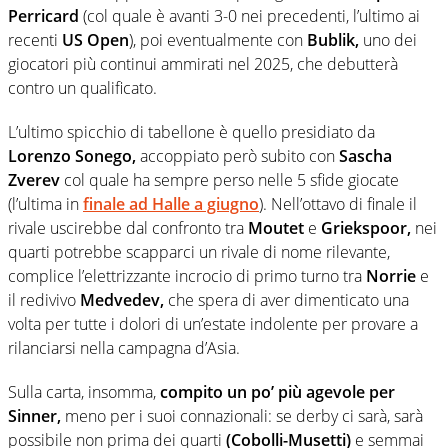
Perricard
(col quale è avanti 3-0 nei precedenti, l’ultimo ai
recenti
US
Open
), poi eventualmente con
Bublik,
uno dei
giocatori più continui ammirati nel 2025, che debutterà
contro un qualificato.
L’ultimo spicchio di tabellone è quello presidiato da
Lorenzo Sonego,
accoppiato però subito con
Sascha
Zverev
col quale ha sempre perso nelle 5 sfide giocate
(l’ultima in
finale ad Halle a giugno
). Nell’ottavo di finale il
rivale uscirebbe dal confronto tra
Moutet
e
Griekspoor,
nei
quarti potrebbe scapparci un rivale di nome rilevante,
complice l’elettrizzante incrocio di primo turno tra
Norrie
e
il redivivo
Medvedev,
che spera di aver dimenticato una
volta per tutte i dolori di un’estate indolente per provare a
rilanciarsi nella campagna d’Asia.
Sulla carta, insomma,
compito un po’ più agevole per
Sinner,
meno per i suoi connazionali: se derby ci sarà, sarà
possibile non prima dei quarti
(Cobolli-Musetti)
e semmai