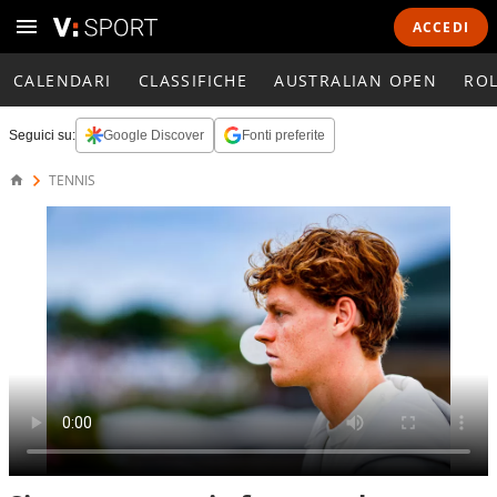
ACCEDI
CALENDARI
CLASSIFICHE
AUSTRALIAN OPEN
RO
Seguici su:
Google Discover
Fonti preferite
TENNIS