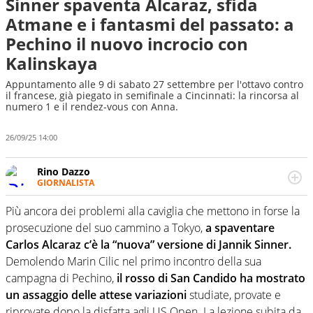
Sinner spaventa Alcaraz, sfida
Atmane e i fantasmi del passato: a
Pechino il nuovo incrocio con
Kalinskaya
Appuntamento alle 9 di sabato 27 settembre per l'ottavo contro
il francese, già piegato in semifinale a Cincinnati: la rincorsa al
numero 1 e il rendez-vous con Anna.
26/09/25 14:00
Rino Dazzo
GIORNALISTA
Se mai ci fosse modo di traslare il glossario del calcio in
una nicchia di esperti, lui ne farebbe parte. Non si perde
Più ancora dei problemi alla caviglia che mettono in forse la
una svista arbitrale né gli umori social del mondo delle
prosecuzione del suo cammino a Tokyo,
a spaventare
curve
Carlos Alcaraz c’è la “nuova” versione di Jannik Sinner.
Demolendo Marin Cilic nel primo incontro della sua
campagna di Pechino,
il rosso di San Candido ha mostrato
un assaggio delle attese variazioni
studiate, provate e
riprovate dopo la disfatta agli US Open. La lezione subita da