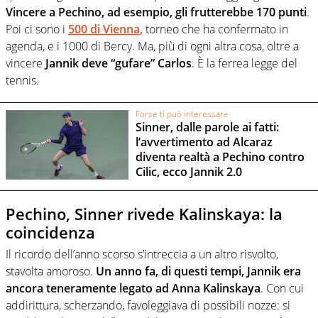
Vincere a Pechino, ad esempio, gli frutterebbe 170 punti
.
Poi ci sono i
500 di Vienna
,
torneo che ha confermato in
agenda, e i 1000 di Bercy. Ma, più di ogni altra cosa, oltre a
vincere
Jannik deve “gufare” Carlos
. È la ferrea legge del
tennis.
Forse ti può interessare
Sinner, dalle parole ai fatti:
l’avvertimento ad Alcaraz
diventa realtà a Pechino contro
Cilic, ecco Jannik 2.0
Pechino, Sinner rivede Kalinskaya: la
coincidenza
Il ricordo dell’anno scorso s’intreccia a un altro risvolto,
stavolta amoroso.
Un anno fa, di questi tempi, Jannik era
ancora teneramente legato ad Anna Kalinskaya
. Con cui
addirittura, scherzando, favoleggiava di possibili nozze: si