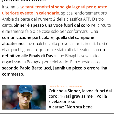
Insomma, s
e tanti tennisti si sono già lagnati per questo
ulteriore evento in calendario
, spicca l’endorsement pro
Arabia da parte del numero 2 della classifica ATP. D’altro
canto,
Sinner è spesso una voce fuori dal coro
nel circuito
e raramente fa o dice cose solo per conformarsi. Una
comunicazione particolare, quella del campione
altoatesino
, che qualche volta provoca corti circuiti. Lo si è
visto pochi giorni fa, quando è stato ufficializzato il suo
no
definitivo alle Finals di Davis
che Binaghi aveva fatto
organizzare a Bologna per celebrarlo. E in questo caso,
secondo Paolo Bertolucci, Jannik un piccolo errore l’ha
commesso
.
Forse ti può interessare
Critiche a Sinner, le voci fuori dal
coro: "Frasi gravissime". Poi la
rivelazione su
Alcaraz: "Non sta bene”