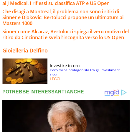
al J Medical. I riflessi su classifica ATP e US Open
Che disagi a Montreal, il problema non sono i ritiri di
Sinner e Djokovic: Bertolucci propone un ultimatum ai
Masters 1000
Sinner come Alcaraz, Bertolucci spiega il vero motivo del
ritiro da Cincinnati e svela l’incognita verso lo US Open
Gioielleria Delfino
Investire in oro
L’oro torna protagonista tra gli investimenti
sicuri
LEGGI