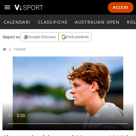
ACCEDI
CALENDARI
CLASSIFICHE
AUSTRALIAN OPEN
RO
Seguici su:
Google Discover
Fonti preferite
TENNIS