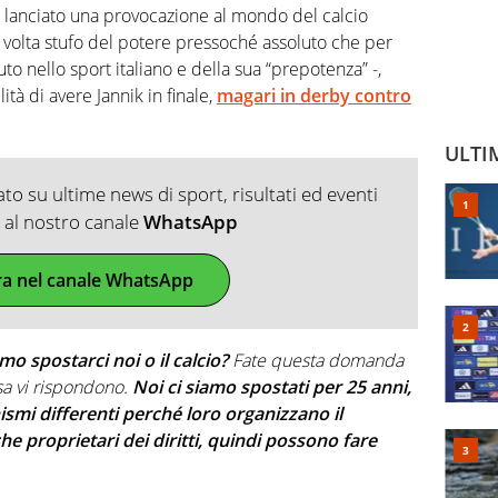
 lanciato una provocazione al mondo del calcio
 volta stufo del potere pressoché assoluto che per
o nello sport italiano e della sua “prepotenza” -,
tà di avere Jannik in finale,
magari in derby contro
ULTI
o su ultime news di sport, risultati ed eventi
ti al nostro canale
WhatsApp
ra nel canale WhatsApp
mo spostarci noi o il calcio?
Fate questa domanda
sa vi rispondono.
Noi ci siamo spostati per 25 anni,
ismi differenti perché loro organizzano il
e proprietari dei diritti, quindi possono fare