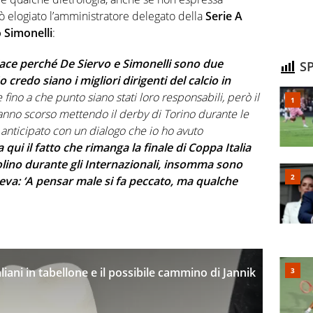
ò elogiato l’amministratore delegato della
Serie A
o Simonelli
:
iace perché De Siervo e Simonelli sono due
SP
Io credo siano i migliori dirigenti del calcio in
fino a che punto siano stati loro responsabili, però il
 l’anno scorso mettendo il derby di Torino durante le
a anticipato con un dialogo che io ho avuto
a qui il fatto che rimanga la finale di Coppa Italia
olino durante gli Internazionali, insomma sono
eva: ‘A pensar male si fa peccato, ma qualche
taliani in tabellone e il possibile cammino di Jannik