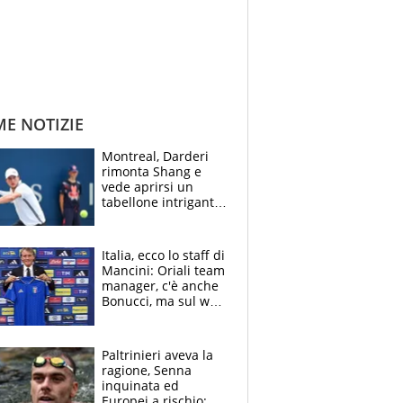
ME NOTIZIE
Montreal, Darderi
rimonta Shang e
vede aprirsi un
tabellone intrigante:
"Penso solo a
Borges, ma sono
felice del mio livello"
Italia, ecco lo staff di
Mancini: Oriali team
manager, c'è anche
Bonucci, ma sul web
infuria la polemica
Paltrinieri aveva la
ragione, Senna
inquinata ed
Europei a rischio: