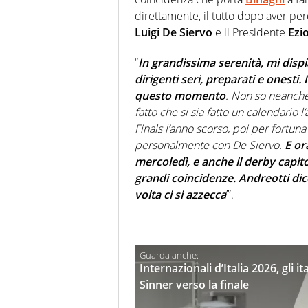
direttamente, il tutto dopo aver per
Luigi De Siervo
e il Presidente
Ezi
“
In grandissima serenità, mi disp
dirigenti seri, preparati e onesti. 
questo momento
. Non so neanche 
fatto che si sia fatto un calendario
Finals l’anno scorso, poi per fortun
personalmente con De Siervo.
E or
mercoledì, e anche il derby capit
grandi coincidenze. Andreotti dic
volta ci si azzecca
’”.
Internazionali d’Italia 2026, gli i
Sinner verso la finale