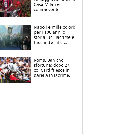
Casa Milan è
commovente:
maglie, bandiere,
sciarpe, lacrime e
bigliettini
Napoli è mille colori:
per i 100 anni di
storia luci, lacrime e
fuochi d'artificio: De
Laurentiis salta al
coro anti-Juve
Roma, Bah che
sfortuna: dopo 27'
col Cardiff esce in
barella in lacrime,
Dybala rigore da
schiaffi, i giallorossi
prendono 3 gol in
45'