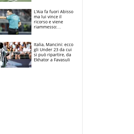
colpa della tosse
L'Aia fa fuori Abisso
ma lui vince il
ricorso e viene
riammesso:
continua momento
nero per gli arbitri
Italia, Mancini: ecco
gli Under 23 da cui
si può ripartire, da
Ekhator a Favasuli