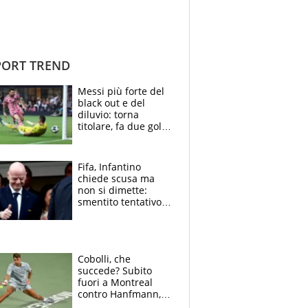
ORT TREND
Messi più forte del
black out e del
diluvio: torna
titolare, fa due gol e
un assist e trascina
l'Inter Miami, altro
che ritiro
Fifa, Infantino
chiede scusa ma
non si dimette:
smentito tentativo di
corruzione al
Marocco
Cobolli, che
succede? Subito
fuori a Montreal
contro Hanfmann,
per Flavio è tutta