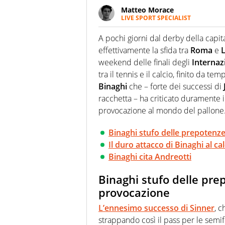
Matteo Morace
LIVE SPORT SPECIALIST
La multimedialità quale approc
focalizzando ogni attenzione su
A pochi giorni dal derby della capi
ma fatti
effettivamente la sfida tra
Roma
e
L
weekend delle finali degli
Internazi
tra il tennis e il calcio, finito da t
Binaghi
che – forte dei successi di
racchetta – ha criticato duramente i
provocazione al mondo del pallone
Binaghi stufo delle prepotenze
Il duro attacco di Binaghi al ca
Binaghi cita Andreotti
Binaghi stufo delle pre
provocazione
L’ennesimo successo di
Sinner
, 
strappando così il pass per le semifi