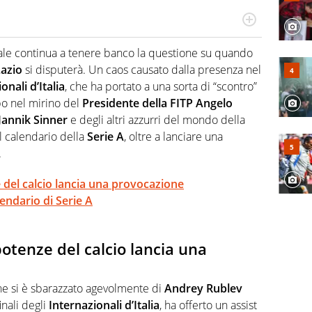
cio personale e professionale. Ama raccontare lo sport
l tempo reale: la verità della dirette non sono opinioni
tale continua a tenere banco la questione su quando
azio
si disputerà. Un caos causato dalla presenza nel
onali d’Italia
, che ha portato a una sorta di “scontro”
empo nel mirino del
Presidente della FITP Angelo
Jannik Sinner
e degli altri azzurri del mondo della
l calendario della
Serie A
, oltre a lanciare una
.
 del calcio lancia una provocazione
lendario di Serie A
potenze del calcio lancia una
che si è sbarazzato agevolmente di
Andrey Rublev
nali degli
Internazionali d’Italia
, ha offerto un assist