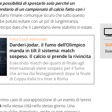
a possibilità di spostarlo solo perché un
endario di un campionato di calcio fatto con i
lendario rimane comunque sicuro che tutto questo
be potuto evitare con un po’ di lungimiranza,
icipo dato che il calendario viene stabilito in estate.
Forse ti può interessare
Darderi-Jodar, il fumo dell’Olimpico
GUI
manda in tilt il sistema: match
Even
sospeso. Il calcio si prende la rivincita
Il secondo match dei quarti di finale agli
Internazionali viene sospeso per il fumo
che arriva dai festeggiamenti dopo la finale
di Coppa Italia tra Inter e Roma
 primo caso di sovrapposizione di un evento di tennis
A
nella stessa città nello stesso giorno. Una
re qualche dietrologia, anche se non espressa