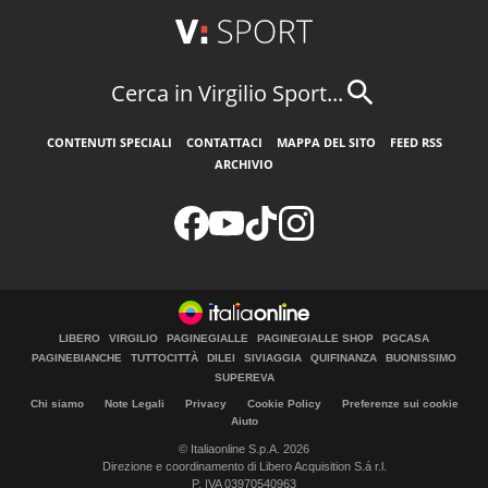
Cerca in Virgilio Sport...
CONTENUTI SPECIALI
CONTATTACI
MAPPA DEL SITO
FEED RSS
ARCHIVIO
LIBERO
VIRGILIO
PAGINEGIALLE
PAGINEGIALLE SHOP
PGCASA
PAGINEBIANCHE
TUTTOCITTÀ
DILEI
SIVIAGGIA
QUIFINANZA
BUONISSIMO
SUPEREVA
Chi siamo
Note Legali
Privacy
Cookie Policy
Preferenze sui cookie
Aiuto
© Italiaonline S.p.A. 2026
Direzione e coordinamento di Libero Acquisition S.á r.l.
P. IVA 03970540963