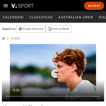
ACCEDI
CALENDARI
CLASSIFICHE
AUSTRALIAN OPEN
RO
Seguici su:
Google Discover
Fonti preferite
TENNIS