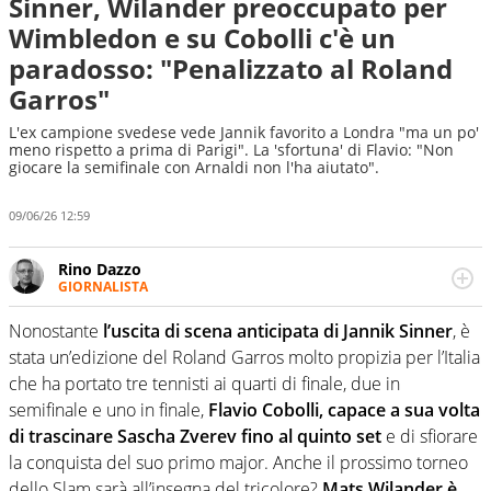
Sinner, Wilander preoccupato per
Wimbledon e su Cobolli c'è un
paradosso: "Penalizzato al Roland
Garros"
L'ex campione svedese vede Jannik favorito a Londra "ma un po'
meno rispetto a prima di Parigi". La 'sfortuna' di Flavio: "Non
giocare la semifinale con Arnaldi non l'ha aiutato".
09/06/26 12:59
Rino Dazzo
GIORNALISTA
Se mai ci fosse modo di traslare il glossario del calcio in
una nicchia di esperti, lui ne farebbe parte. Non si perde
Nonostante
l’uscita di scena anticipata di Jannik Sinner
, è
una svista arbitrale né gli umori social del mondo delle
stata un’edizione del Roland Garros molto propizia per l’Italia
curve
che ha portato tre tennisti ai quarti di finale, due in
semifinale e uno in finale,
Flavio Cobolli, capace a sua volta
di trascinare Sascha Zverev fino al quinto set
e di sfiorare
la conquista del suo primo major. Anche il prossimo torneo
dello Slam sarà all’insegna del tricolore?
Mats Wilander è