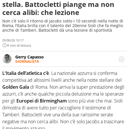
stella. Battocletti piange ma non
cerca alibi: che lezione
Non c’è solo il ritorno di Jacobs sotto i 10 secondi nella notte di
Roma, l’Italia brilla con il talento del 20enne Sioli che fa meglio
anche di Tamberi. Battocletti dà una lezione di sportività
05/06/26 10:17
4 min di lettura
Gerry Capasso
GIORNALISTA
Per lui gli sport americani non hanno segreti: basket,
football, baseball e la capacità innata di trovare la notizia
L’Italia dell’atletica c’è
. La nazionale azzurra si conferma
dove altri non vedono granché
competitiva ad altissimi livelli anche nella notte stellare del
Golden Gala
di Roma. Non arriva la super prestazione degli
azzurri, c’è anche qualche piccola delusione ma le speranze
per gli
Europei di Birmingham
sono più vive che mai. Sioli
dimostra di avere tutto per raccogliere il testimone di
Tamberi. Battocletti vive una della sue rarissime serate
negative ma non cerca alibi. Non c’è solo Jacobs a trascinare
il movimento azzurro.