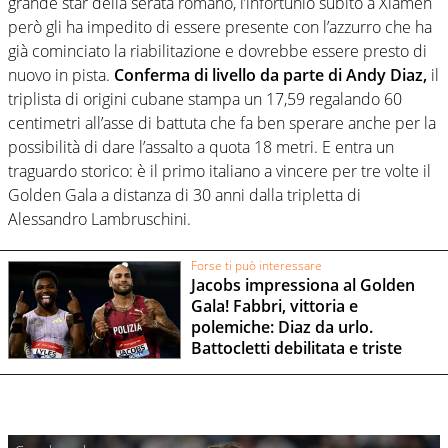
grande star della serata romano, l’infortunio subito a Xiamen
però gli ha impedito di essere presente con l’azzurro che ha
già cominciato la riabilitazione e dovrebbe essere presto di
nuovo in pista.
Conferma di livello da parte di Andy Diaz,
il
triplista di origini cubane stampa un 17,59 regalando 60
centimetri all’asse di battuta che fa ben sperare anche per la
possibilità di dare l’assalto a quota 18 metri. E entra un
traguardo storico: è il primo italiano a vincere per tre volte il
Golden Gala a distanza di 30 anni dalla tripletta di
Alessandro Lambruschini.
Forse ti può interessare
Jacobs impressiona al Golden
Gala! Fabbri, vittoria e
polemiche: Diaz da urlo.
Battocletti debilitata e triste