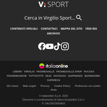
Cerca in Virgilio Sport...
CONTENUTI SPECIALI
CONTATTACI
MAPPA DEL SITO
FEED RSS
ARCHIVIO
LIBERO
VIRGILIO
PAGINEGIALLE
PAGINEGIALLE SHOP
PGCASA
PAGINEBIANCHE
TUTTOCITTÀ
DILEI
SIVIAGGIA
QUIFINANZA
BUONISSIMO
SUPEREVA
Chi siamo
Note Legali
Privacy
Cookie Policy
Preferenze sui cookie
Aiuto
© Italiaonline S.p.A. 2026
Direzione e coordinamento di Libero Acquisition S.á r.l.
P. IVA 03970540963