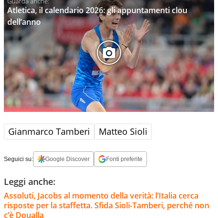
Atletica, il calendario 2026: gli appuntamenti clou
dell’anno
Gianmarco Tamberi
Matteo Sioli
Seguici su:
Google Discover
Fonti preferite
Leggi anche:
Assoluti, Jacobs al momento della verità: l’Italia cerca
risposte per la staffetta. Sfida Sioli-Tamberi, perché non
c’è Doualla