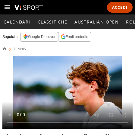
ACCEDI
CALENDARI
CLASSIFICHE
AUSTRALIAN OPEN
RO
Seguici su:
Google Discover
Fonti preferite
TENNIS