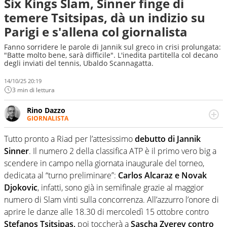
Six Kings Slam, Sinner finge di
temere Tsitsipas, dà un indizio su
Parigi e s'allena col giornalista
Fanno sorridere le parole di Jannik sul greco in crisi prolungata:
"Batte molto bene, sarà difficile". L'inedita partitella col decano
degli inviati del tennis, Ubaldo Scannagatta.
14/10/25 20:19
3 min di lettura
Rino Dazzo
GIORNALISTA
Se mai ci fosse modo di traslare il glossario del calcio in
una nicchia di esperti, lui ne farebbe parte. Non si perde
Tutto pronto a Riad per l’attesissimo
debutto di Jannik
una svista arbitrale né gli umori social del mondo delle
Sinner
. Il numero 2 della classifica ATP è il primo vero big a
curve
scendere in campo nella giornata inaugurale del torneo,
dedicata al “turno preliminare”:
Carlos Alcaraz e Novak
Djokovic
, infatti, sono già in semifinale grazie al maggior
numero di Slam vinti sulla concorrenza. All’azzurro l’onore di
aprire le danze alle 18.30 di mercoledì 15 ottobre contro
Stefanos Tsitsipas,
poi toccherà a
Sascha Zverev contro