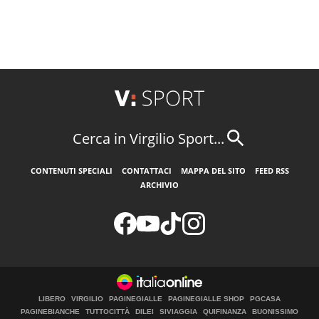
Cerca in Virgilio Sport...
CONTENUTI SPECIALI
CONTATTACI
MAPPA DEL SITO
FEED RSS
ARCHIVIO
LIBERO
VIRGILIO
PAGINEGIALLE
PAGINEGIALLE SHOP
PGCASA
PAGINEBIANCHE
TUTTOCITTÀ
DILEI
SIVIAGGIA
QUIFINANZA
BUONISSIMO