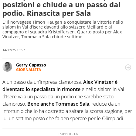
posizioni e chiude a un passo dal
podio. Rinascita per Sala
E’ il norvegese Timon Haugan a conquistare la vittoria nello
slalom in Val d’Isere davanti allo svizzero Meillard e al
compagno di squadra Kristoffersen. Quarto posto per Alex
Vinatzer, Tommaso Sala chiude settimo
14/12/25 13:57
Gerry Capasso
GIORNALISTA
Per lui gli sport americani non hanno segreti: basket,
football, baseball e la capacità innata di trovare la notizia
A un passo da un’impresa clamorosa.
Alex Vinatzer è
dove altri non vedono granché
diventato lo specialista in rimonte
e nello slalom in Val
d’Isere va a un passo da un podio che sarebbe stato
clamoroso.
Bene anche Tommaso Sala
, reduce da un
infortunio che lo ha costretto a saltare la scorsa stagione, per
lui un settimo posto che fa ben sperare per le Olimpiadi.