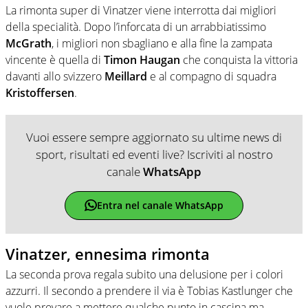
La rimonta super di Vinatzer viene interrotta dai migliori
della specialità. Dopo l’inforcata di un arrabbiatissimo
McGrath
, i migliori non sbagliano e alla fine la zampata
vincente è quella di
Timon Haugan
che conquista la vittoria
davanti allo svizzero
Meillard
e al compagno di squadra
Kristoffersen
.
Vuoi essere sempre aggiornato su ultime news di
sport, risultati ed eventi live? Iscriviti al nostro
canale
WhatsApp
Entra nel canale WhatsApp
Vinatzer, ennesima rimonta
La seconda prova regala subito una delusione per i colori
azzurri. Il secondo a prendere il via è Tobias Kastlunger che
vuole provare a mettere qualche punto in cascina ma