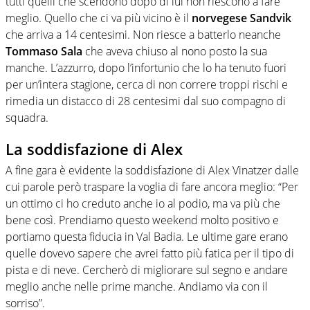
tutti quelli che scendono dopo di lui non riescono a fare
meglio. Quello che ci va più vicino è il
norvegese Sandvik
che arriva a 14 centesimi. Non riesce a batterlo neanche
Tommaso Sala
che aveva chiuso al nono posto la sua
manche. L’azzurro, dopo l’infortunio che lo ha tenuto fuori
per un’intera stagione, cerca di non correre troppi rischi e
rimedia un distacco di 28 centesimi dal suo compagno di
squadra.
La soddisfazione di Alex
A fine gara è evidente la soddisfazione di Alex Vinatzer dalle
cui parole però traspare la voglia di fare ancora meglio: “Per
un ottimo ci ho creduto anche io al podio, ma va più che
bene così. Prendiamo questo weekend molto positivo e
portiamo questa fiducia in Val Badia. Le ultime gare erano
quelle dovevo sapere che avrei fatto più fatica per il tipo di
pista e di neve. Cercherò di migliorare sul segno e andare
meglio anche nelle prime manche. Andiamo via con il
sorriso”.