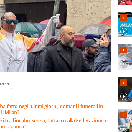
eferite
ha fatto negli ultimi giorni, domani i funerali in
 il Milan?
ri tra l’incubo Senna, l’attacco alla Federazione e
biamo paura”