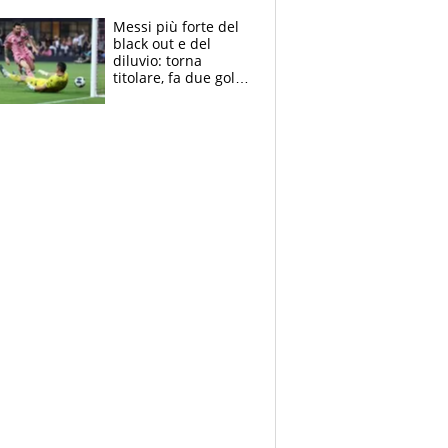
fredda
Messi più forte del
black out e del
diluvio: torna
titolare, fa due gol e
un assist e trascina
l'Inter Miami, altro
che ritiro