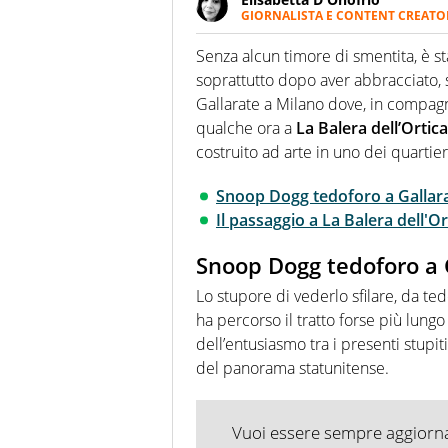
GIORNALISTA E CONTENT CREATO
Giornalista professionista dal 
soprattutto di calcio, di sport
Senza alcun timore di smentita, è st
nell'ambito della creazione di 
soprattutto dopo aver abbracciato, sa
ruolo di libero. Cura una classi
Gallarate a Milano dove, in compag
qualche ora a
La Balera dell’Ortica
costruito ad arte in uno dei quartier
Snoop Dogg tedoforo a Gallar
Il passaggio a La Balera dell'Or
Snoop Dogg tedoforo a 
Lo stupore di vederlo sfilare, da ted
ha percorso il tratto forse più lungo
dell’entusiasmo tra i presenti stupit
del panorama statunitense.
Vuoi essere sempre aggiornat