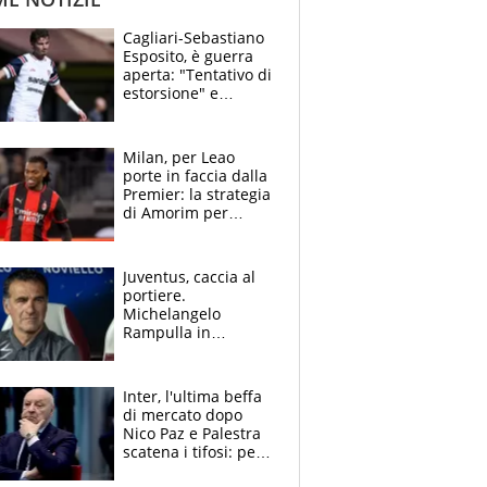
Cagliari-Sebastiano
Esposito, è guerra
aperta: "Tentativo di
estorsione" e
"certificato medico
imbarazzante"
Milan, per Leao
porte in faccia dalla
Premier: la strategia
di Amorim per
recuperarlo e il
grazie ad Allegri
dopo il derby
Juventus, caccia al
portiere.
Michelangelo
Rampulla in
esclusiva: “Suzuki in
prestito dal PSG?
Roba da Lega Pro.
Inter, l'ultima beffa
Caprile profilo
di mercato dopo
giusto”
Nico Paz e Palestra
scatena i tifosi: per
Marotta una doccia