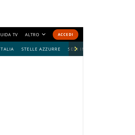
UIDA TV
ALTRO
ACCEDI
TALIA
STELLE AZZURRE
CALENDARI E CLASSIFICHE
SEDI IMPIANTI
ALTRI SPORT
MONDIALI 2026
OLIMPIADI
GOSSIP
LIFESTYLE