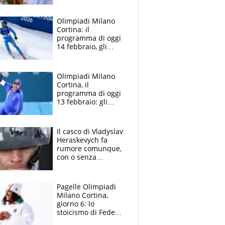
Fanchini
Olimpiadi Milano
Cortina: il
programma di oggi
14 febbraio, gli
azzurri in gara e
dove vederli
Olimpiadi Milano
Cortina, il
programma di oggi
13 febbraio: gli
italiani in gara e
dove vederli
Il casco di Vladyslav
Heraskevych fa
rumore comunque,
con o senza
accredito CIO.
Respinto il ricorso
TAS
Pagelle Olimpiadi
Milano Cortina,
giorno 6: lo
stoicismo di Fede
Brignone, la Lollo