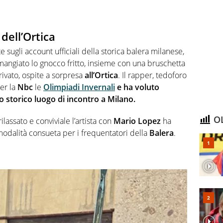
 dell’Ortica
 sugli account ufficiali della storica balera milanese,
angiato lo gnocco fritto, insieme con una bruschetta
rrivato, ospite a sorpresa
all’Ortica
. Il rapper, tedoforo
er la
Nbc
le
Olimpiadi Invernali
e ha voluto
 storico luogo di incontro a Milano.
OL
lassato e conviviale l’artista con
Mario Lopez
ha
 modalità consueta per i frequentatori della
Balera
.