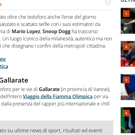
R
2007, scrive per curiosità personale e necessità:
 e dei suoi protagonisti, concedendosi innocenti evasioni
ato oltre che tedoforo anche l’eroe del giorno
format. Un tempo ala destra, oggi si sente a suo agio nel
lutato e scattato selfie con i suoi estimatori da
fica riservata dei migliori 5 calciatori di sempre.
nia di
Mario Lopez
,
Snoop Dogg
ha trascorso
. Un luogo iconico della milanesità, autentico ma non
i che disegnano i confini della metropoli cittadina.
ate
tica
Gallarate
oforo per le vie di
Gallarate
(in provincia di Varese),
 dell’intero
Viaggio della Fiamma Olimpica
per via
i dalla presenza del rapper più internazionale e chill
o su ultime news di sport, risultati ed eventi