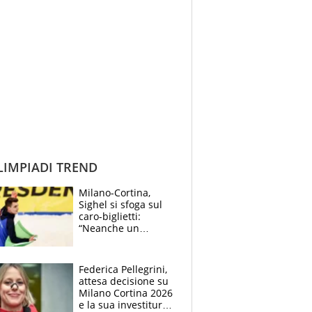
IMPIADI TREND
Milano-Cortina,
Sighel si sfoga sul
caro-biglietti:
“Neanche un
biglietto per le
famiglie”. E sui
social scoppia la
Federica Pellegrini,
polemica
attesa decisione su
Milano Cortina 2026
e la sua investitura