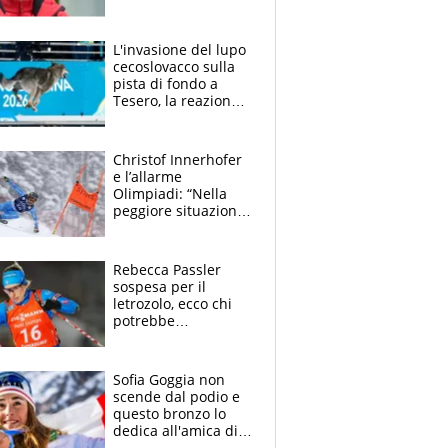
a tedofora
L'invasione del lupo
cecoslovacco sulla
pista di fondo a
Tesero, la reazione
delle atlete
Christof Innerhofer
e l’allarme
Olimpiadi: “Nella
peggiore situazione
possibile. A 41 anni
voglio esserci”
ESCLUSIVA
Rebecca Passler
sospesa per il
letrozolo, ecco chi
potrebbe
subentrare:
Samuela Comola, chi
è e come cambia
Sofia Goggia non
l'Italia del biathlon
scende dal podio e
questo bronzo lo
dedica all'amica di
sempre, Elena