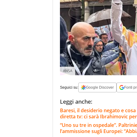
ANSA
Seguici su:
Google Discover
Fonti pr
Leggi anche:
Baresi, il desiderio negato e cosa 
diretta tv: ci sarà Ibrahimovic per
“Uno su tre in ospedale”. Paltrinie
l’ammissione sugli Europei: “Ab