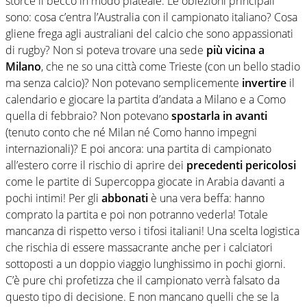
storce il becco in modo plateale. Le obiezioni principali
sono: cosa c’entra l’Australia con il campionato italiano? Cosa
gliene frega agli australiani del calcio che sono appassionati
di rugby? Non si poteva trovare una sede
più vicina a
Milano
, che ne so una città come Trieste (con un bello stadio
ma senza calcio)? Non potevano semplicemente
invertire
il
calendario e giocare la partita d’andata a Milano e a Como
quella di febbraio? Non potevano
spostarla in avanti
(tenuto conto che né Milan né Como hanno impegni
internazionali)? E poi ancora: una partita di campionato
all’estero corre il rischio di aprire dei
precedenti pericolosi
come le partite di Supercoppa giocate in Arabia davanti a
pochi intimi! Per gli
abbonati
è una vera beffa: hanno
comprato la partita e poi non potranno vederla! Totale
mancanza di rispetto verso i tifosi italiani! Una scelta logistica
che rischia di essere massacrante anche per i calciatori
sottoposti a un doppio viaggio lunghissimo in pochi giorni.
C’è pure chi profetizza che il campionato verrà falsato da
questo tipo di decisione. E non mancano quelli che se la