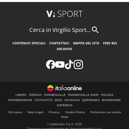
Cerca in Virgilio Sport...
CONTENUTI SPECIALI
CONTATTACI
MAPPA DEL SITO
FEED RSS
ARCHIVIO
LIBERO
VIRGILIO
PAGINEGIALLE
PAGINEGIALLE SHOP
PGCASA
PAGINEBIANCHE
TUTTOCITTÀ
DILEI
SIVIAGGIA
QUIFINANZA
BUONISSIMO
SUPEREVA
Chi siamo
Note Legali
Privacy
Cookie Policy
Preferenze sui cookie
Aiuto
© Italiaonline S.p.A. 2026
Direzione e coordinamento di Libero Acquisition S.á r.l.