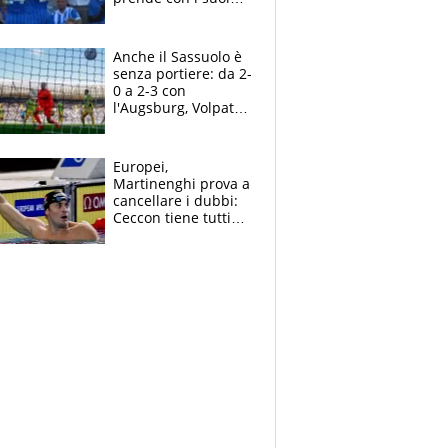
cambiando tutti
Anche il Sassuolo è
senza portiere: da 2-
0 a 2-3 con
l'Augsburg, Volpato
non basta, che
errori di Muric
Europei,
Martinenghi prova a
cancellare i dubbi:
Ceccon tiene tutti
col fiato sospeso.
Pellegrini punta su
Curtis