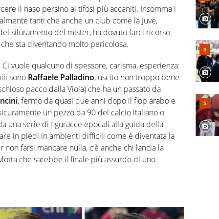
rcere il naso persino ai tifosi più accaniti. Insomma i
talmente tanti che anche un club come la Juve,
el siluramento del mister, ha dovuto farci ricorso
a che sta diventando molto pericolosa.
 Ci vuole qualcuno di spessore, carisma, esperienza:
ili sono
Raffaele Palladino
, uscito non troppo bene
schioso pacco dalla Viola) che ha un passato da
ncini
, fermo da quasi due anni dopo il flop arabo e
sicuramente un pezzo da 90 del calcio italiano o
da una serie di figuracce epocali alla guida della
re in piedi in ambienti difficili come è diventata la
er non farsi mancare nulla, c’è anche chi lancia la
Motta che sarebbe il finale più assurdo di uno