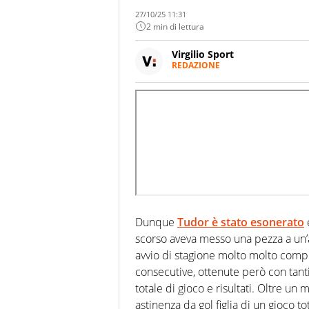
27/10/25 11:31
2 min di lettura
Virgilio Sport
REDAZIONE
Da oltre 20 anni informa in m
sport. Calcio, calciomercato,
Virgilio Sport i tifosi e gli 
completa e zero faziosità. La 
esperti di sport abili sia nel 
rilanciano verso la rete, sia
100% originali ed esclusivi.
Dunque
Tudor
è stato esonerato
e
scorso aveva messo una pezza a un
avvio di stagione molto molto compl
consecutive, ottenute però con tanti
totale di gioco e risultati. Oltre un
astinenza da gol figlia di un gioco 