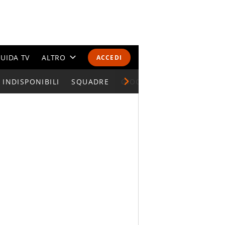
UIDA TV
ALTRO
ACCEDI
INDISPONIBILI
CALENDARI E CLASSIFICHE
SQUADRE
GIOCATORI SERIE A
ALTRI SPORT
MONDIALI 2026
OLIMPIADI
GOSSIP
LIFESTYLE