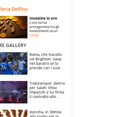
STORIE
lleria Delfino
SPECIALI
Investire in oro
L’oro torna
ESPERTI
protagonista tra gli
investimenti sicuri
LEGGI
CONTATTI
ME GALLERY
Roma, che tracollo
col Brighton: Gasp
nel baratro se la
prende con i suoi
cambiando tutti
Trabzonspor, delirio
per Salah: tifosi
impazziti e lui firma
il contratto allo
stadio
Vozinha, in 30mila
allo stadio per la