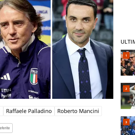
ULTI
i
Raffaele Palladino
Roberto Mancini
eferite