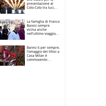
presentazione al
Colo-Colo tra luci,
spettacolo, elicotteri
e paracadutisti
La famiglia di Franco
Baresi sempre
vicina anche
nell'ultimo viaggio,
la moglie Maura, i
figli e i suoi cari
circondati
Baresi 6 per sempre,
dall'affetto dei tifosi
l'omaggio dei tifosi a
Casa Milan è
commovente:
maglie, bandiere,
sciarpe, lacrime e
bigliettini