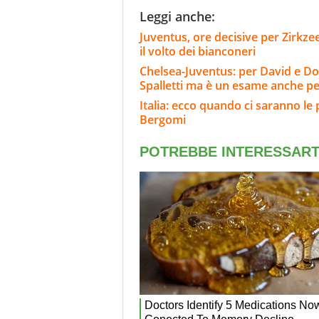
Leggi anche:
Juventus, ore decisive per Zirkze
il volto dei bianconeri
Chelsea-Juventus: per David e Do
Spalletti ma è un esame anche per
Italia: ecco quando ci saranno le
Bergomi