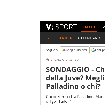
CALCIO
C
SERIE A
CALENDARIO
Seguici su:
Google Discover
Fonti pr
CALCIO
SERIE A
SONDAGGIO - Chi
della Juve? Megli
Palladino o chi?
Chi preferisci tra Palladino, Manc
di Igor Tudor?