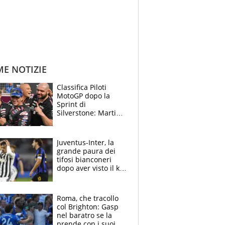
ME NOTIZIE
Classifica Piloti
MotoGP dopo la
Sprint di
Silverstone: Martin
sempre più leader,
Bezzecchi supera
Marquez
Juventus-Inter, la
grande paura dei
tifosi bianconeri
dopo aver visto il ko
nel derby d'Italia
Roma, che tracollo
col Brighton: Gasp
nel baratro se la
prende con i suoi