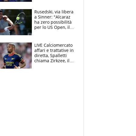
mondo) guadagna
solo 1,4 milioni
Rusedski, via libera
all'anno
a Sinner: "Alcaraz
ha zero possibilità
per lo US Open, il
2026 forse è gà
finito per lui"
LIVE Calciomercato
affari e trattative in
diretta, Spalletti
chiama Zirkzee, il
Milan valuta il
ritorno di Brahim
Diaz