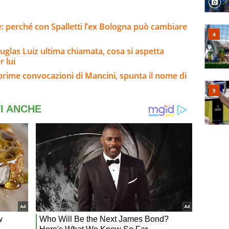
e: perché con Spalletti l’ex Bologna può cambiare
uglas Luiz ultima chiamata, cosa si aspetta
 lui
 prime convocazioni di Mancini, spunta il nome di