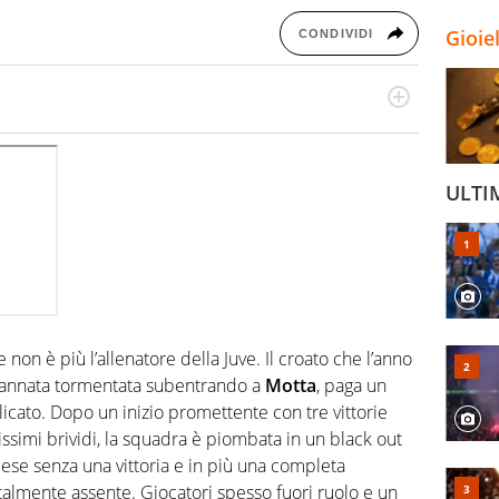
Gioie
CONDIVIDI
odo obiettivo e appassionato su tutto il mondo dello
 F1, Motomondiale ma anche tennis, volley, basket: su
appassionati sanno che troveranno sempre copertura
squadra di Virgilio Sport è formata da giornalisti ed
ULTI
gioco di rimessa quando intercettano le notizie e le
 nella costruzione dal basso quando creano contenuti
 non è più l’allenatore della Juve. Il croato che l’anno
’annata tormentata subentrando a
Motta
, paga un
icato. Dopo un inizio promettente con tre vittorie
ssimi brividi, la squadra è piombata in un black out
 mese senza una vittoria e in più una completa
totalmente assente. Giocatori spesso fuori ruolo e un