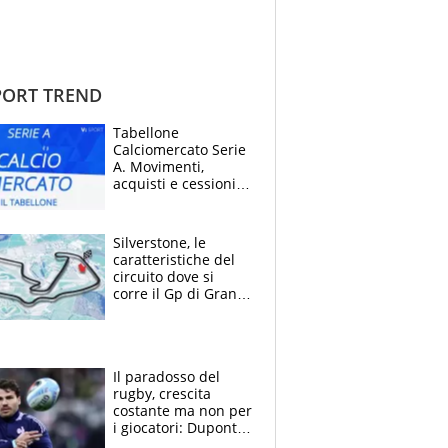
ORT TREND
Tabellone
Calciomercato Serie
A. Movimenti,
acquisti e cessioni:
estate 2026-27
Silverstone, le
caratteristiche del
circuito dove si
corre il Gp di Gran
Bretagna del
Motomondiale
Il paradosso del
rugby, crescita
costante ma non per
i giocatori: Dupont
(il più pagato al