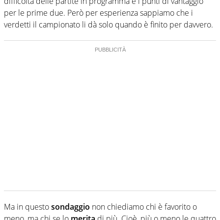
difficoltà delle partite in programma e i punti di vantaggio
per le prime due. Però per esperienza sappiamo che i
verdetti il campionato li dà solo quando è finito per davvero.
Ma in questo
sondaggio
non chiediamo chi è favorito o
meno, ma chi se lo
merita
di più. Cioè, più o meno le quattro