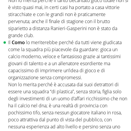
Non lo merita perché il tanto decantato gioco totale non si
è visto quasi mai, in certi casi ha portato a casa vittorie
stiracchiate e con le grandi non è praticamente
pervenuta; anche il finale di stagione con il brutto
siparietto a distanza Ranieri-Gasperini non è stato da
grande club.
Il
Como
lo meriterebbe perché da tutti viene giudicata
come la squadra più piacevole da guardare: gioca un
calcio moderno, veloce e fantasioso grazie ai tantissimi
giovani di talento e a un allenatore esordiente ma
capacissimo di imprimere un’idea di gioco e di
organizzazione senza compromessi.
Non lo merita perché è accusata dai suoi detrattori di
essere una squadra “di plastica”, senza storia, figlia solo
degli investimenti di un uomo d’affari ricchissimo che non
ha il calcio nel dna; è una realtà di provincia con
pochissimo tifo, senza nessun giocatore italiano in rosa,
poco attrattiva dal punto di vista del pubblico, con
nessuna esperienza ad alto livello e persino senza uno