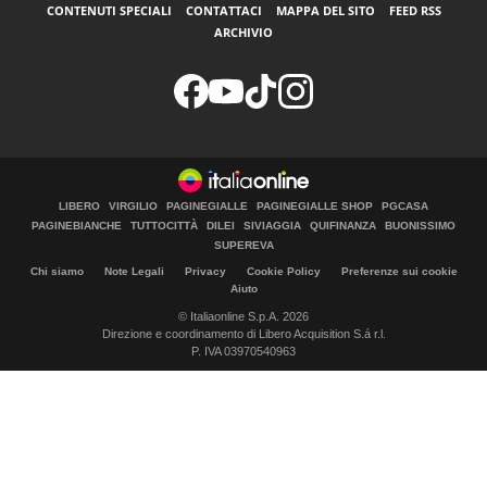
CONTENUTI SPECIALI
CONTATTACI
MAPPA DEL SITO
FEED RSS
ARCHIVIO
LIBERO
VIRGILIO
PAGINEGIALLE
PAGINEGIALLE SHOP
PGCASA
PAGINEBIANCHE
TUTTOCITTÀ
DILEI
SIVIAGGIA
QUIFINANZA
BUONISSIMO
SUPEREVA
Chi siamo
Note Legali
Privacy
Cookie Policy
Preferenze sui cookie
Aiuto
© Italiaonline S.p.A. 2026
Direzione e coordinamento di Libero Acquisition S.á r.l.
P. IVA 03970540963