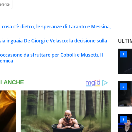
eferite
i: cosa c’è dietro, le speranze di Taranto e Messina,
ULTI
sia inguaia De Giorgi e Velasco: la decisione sulla
occasione da sfruttare per Cobolli e Musetti. Il
lemica