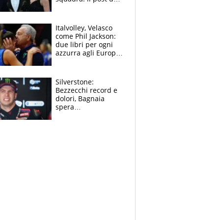
figlio di Amadeus e
Sanremo sullo
sfondo
Italvolley, Velasco
come Phil Jackson:
due libri per ogni
azzurra agli Europei.
Quello per Sylla è
“geniale”
Silverstone:
Bezzecchi record e
dolori, Bagnaia
spera
nell'antidolorifico,
Marquez si tira fuori
e vota Aprilia