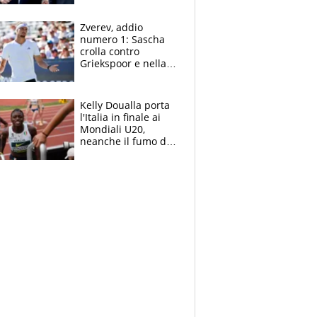
Marocco
Zverev, addio
numero 1: Sascha
crolla contro
Griekspoor e nella
sfida a due con
Sinner si conferma
terzo. Quanti malori
Kelly Doualla porta
a Montreal
l'Italia in finale ai
Mondiali U20,
neanche il fumo di
un incendio la frena
sui 100 metri