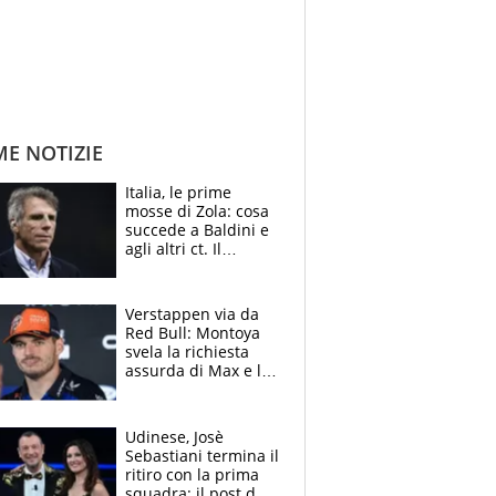
ME NOTIZIE
Italia, le prime
mosse di Zola: cosa
succede a Baldini e
agli altri ct. Il
Borussia tenta un
altro sgarbo agli
azzurri
Verstappen via da
Red Bull: Montoya
svela la richiesta
assurda di Max e lo
avverte: “Sicuro
Mercedes e
McLaren siano
Udinese, Josè
meglio?”
Sebastiani termina il
ritiro con la prima
squadra: il post del