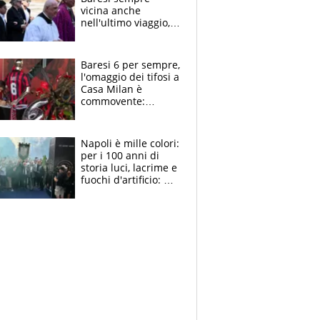
vicina anche
nell'ultimo viaggio,
la moglie Maura, i
figli e i suoi cari
circondati
Baresi 6 per sempre,
dall'affetto dei tifosi
l'omaggio dei tifosi a
Casa Milan è
commovente:
maglie, bandiere,
sciarpe, lacrime e
bigliettini
Napoli è mille colori:
per i 100 anni di
storia luci, lacrime e
fuochi d'artificio: De
Laurentiis salta al
coro anti-Juve