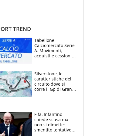
ORT TREND
Tabellone
Calciomercato Serie
A. Movimenti,
acquisti e cessioni:
estate 2026-27
Silverstone, le
caratteristiche del
circuito dove si
corre il Gp di Gran
Bretagna del
Motomondiale
Fifa, Infantino
chiede scusa ma
non si dimette:
smentito tentativo di
corruzione al