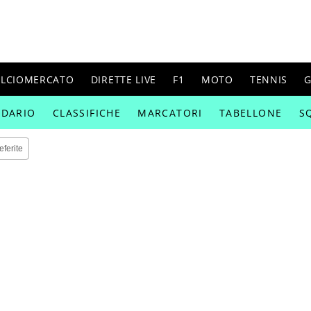
ALCIOMERCATO
DIRETTE LIVE
F1
MOTO
TENNIS
G
NDARIO
CLASSIFICHE
MARCATORI
TABELLONE
S
eferite