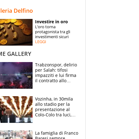
STORIE
lleria Delfino
SPECIALI
Investire in oro
L’oro torna
ESPERTI
protagonista tra gli
investimenti sicuri
LEGGI
CONTATTI
ME GALLERY
Trabzonspor, delirio
per Salah: tifosi
impazziti e lui firma
il contratto allo
stadio
Vozinha, in 30mila
allo stadio per la
presentazione al
Colo-Colo tra luci,
spettacolo, elicotteri
e paracadutisti
La famiglia di Franco
Baresi sempre