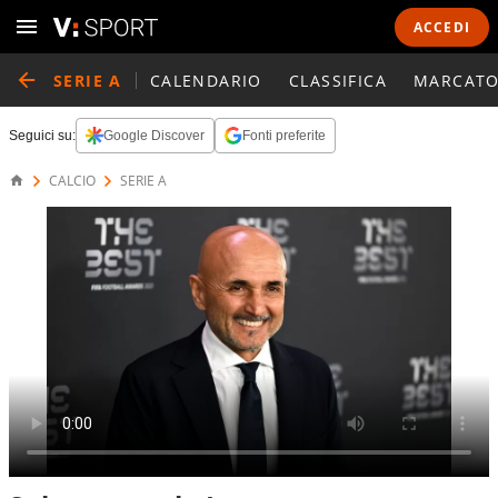
ACCEDI
SERIE A
CALENDARIO
CLASSIFICA
MARCATO
Seguici su:
Google Discover
Fonti preferite
CALCIO
SERIE A