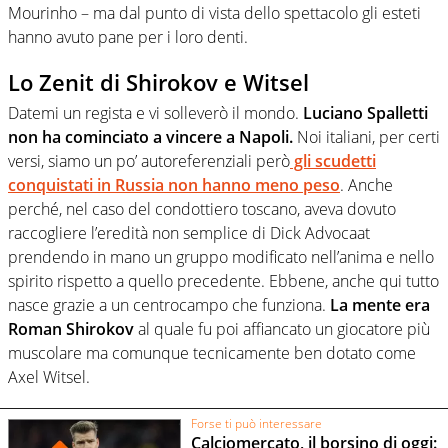
Mourinho – ma dal punto di vista dello spettacolo gli esteti
hanno avuto pane per i loro denti.
Lo Zenit di Shirokov e Witsel
Datemi un regista e vi solleverò il mondo.
Luciano Spalletti
non ha cominciato a vincere a Napoli.
Noi italiani, per certi
versi, siamo un po’ autoreferenziali però
gli scudetti
conquistati in Russia non hanno meno peso
. Anche
perché, nel caso del condottiero toscano, aveva dovuto
raccogliere l’eredità non semplice di Dick Advocaat
prendendo in mano un gruppo modificato nell’anima e nello
spirito rispetto a quello precedente. Ebbene, anche qui tutto
nasce grazie a un centrocampo che funziona.
La mente era
Roman Shirokov
al quale fu poi affiancato un giocatore più
muscolare ma comunque tecnicamente ben dotato come
Axel Witsel.
Forse ti può interessare
Calciomercato, il borsino di oggi: