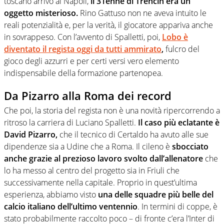
toscano arrivò al Napoli,
il 31enne di Trencin era un
oggetto misterioso.
Rino Gattuso non ne aveva intuito le
reali potenzialità e, per la verità, il giocatore appariva anche
in sovrappeso. Con l’avvento di Spalletti, poi,
Lobo è
diventato il regista oggi da tutti ammirato
,
fulcro del
gioco degli azzurri e per certi versi vero elemento
indispensabile della formazione partenopea.
Da Pizarro alla Roma dei record
Che poi, la storia del regista non è una novità ripercorrendo a
ritroso la carriera di Luciano Spalletti.
Il caso più eclatante è
David Pizarro,
che il tecnico di Certaldo ha avuto alle sue
dipendenze sia a Udine che a Roma. Il cileno è
sbocciato
anche grazie al prezioso lavoro svolto dall’allenatore
che
lo ha messo al centro del progetto sia in Friuli che
successivamente nella capitale. Proprio in quest’ultima
esperienza, abbiamo visto
una delle squadre più belle del
calcio italiano dell’ultimo ventennio
. In termini di coppe, è
stato probabilmente raccolto poco – di fronte c’era l’Inter di