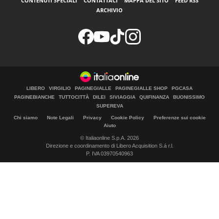
CONTENUTI SPECIALI
CONTATTACI
MAPPA DEL SITO
FEED RSS
ARCHIVIO
LIBERO
VIRGILIO
PAGINEGIALLE
PAGINEGIALLE SHOP
PGCASA
PAGINEBIANCHE
TUTTOCITTÀ
DILEI
SIVIAGGIA
QUIFINANZA
BUONISSIMO
SUPEREVA
Chi siamo
Note Legali
Privacy
Cookie Policy
Preferenze sui cookie
Aiuto
© Italiaonline S.p.A. 2026
Direzione e coordinamento di Libero Acquisition S.á r.l.
P. IVA 03970540963