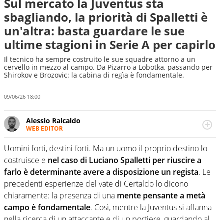
Sul mercato la Juventus sta
sbagliando, la priorità di Spalletti è
un'altra: basta guardare le sue
ultime stagioni in Serie A per capirlo
Il tecnico ha sempre costruito le sue squadre attorno a un
cervello in mezzo al campo. Da Pizarro a Lobotka, passando per
Shirokov e Brozovic: la cabina di regìa è fondamentale.
09/06/26 18:00
Alessio Raicaldo
WEB EDITOR
Un figlio che si chiama Diego e la tesi di laurea sugli stadi
di proprietà in Italia. Il calcio quale filo conduttore
Uomini forti, destini forti. Ma un uomo il proprio destino lo
irrinunciabile tra passione e professione. Per Virgilio
costruisce e
nel caso di Luciano Spalletti per riuscire a
Sport indaga, approfondisce e scandaglia l'universo
farlo è determinante avere a disposizione un regista
. Le
mondo dello sport per antonomasia
precedenti esperienze del vate di Certaldo lo dicono
chiaramente: la presenza di una
mente pensante a metà
campo è fondamentale
. Così, mentre la Juventus si affanna
nella ricerca di un attaccante e di un portiere, guardando al