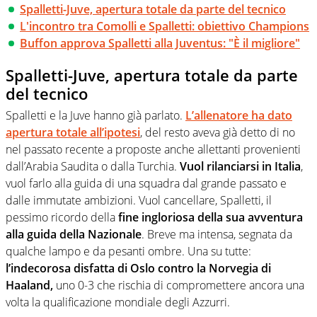
Spalletti-Juve, apertura totale da parte del tecnico
L'incontro tra Comolli e Spalletti: obiettivo Champions
Buffon approva Spalletti alla Juventus: "È il migliore"
Spalletti-Juve, apertura totale da parte
del tecnico
Spalletti e la Juve hanno già parlato.
L’allenatore ha dato
apertura totale all’ipotesi
, del resto aveva già detto di no
nel passato recente a proposte anche allettanti provenienti
dall’Arabia Saudita o dalla Turchia.
Vuol rilanciarsi in Italia
,
vuol farlo alla guida di una squadra dal grande passato e
dalle immutate ambizioni. Vuol cancellare, Spalletti, il
pessimo ricordo della
fine ingloriosa della sua avventura
alla guida della Nazionale
. Breve ma intensa, segnata da
qualche lampo e da pesanti ombre. Una su tutte:
l’indecorosa disfatta di Oslo contro la Norvegia di
Haaland,
uno 0-3 che rischia di compromettere ancora una
volta la qualificazione mondiale degli Azzurri.