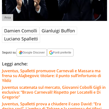
Ansa
Damien Comolli
Gianluigi Buffon
Luciano Spalletti
Seguici su:
Google Discover
Fonti preferite
Leggi anche:
Juventus, Spalletti promuove Carnevali e Massara ma
frena su Alajbegovic titolare: il punto sull’infortunio di
Yildiz
Juventus scatenata sul mercato, Giovanni Cobolli Gigli in
esclusiva: “Bravo Carnevali! Rispetto per Locatelli e Di
Gregorio”
Juventus, Spalletti prova a chiudere il caso David: “Era
deciso così”. L’ombra di Zirkzee e la sentenza dei tifosi