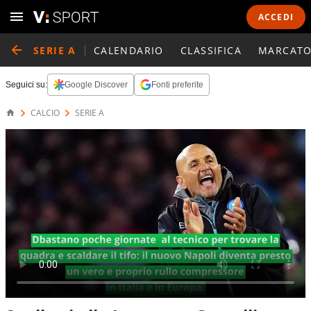
ACCEDI
SERIE A
CALENDARIO
CLASSIFICA
MARCATO
Seguici su:
Google Discover
Fonti preferite
CALCIO
SERIE A