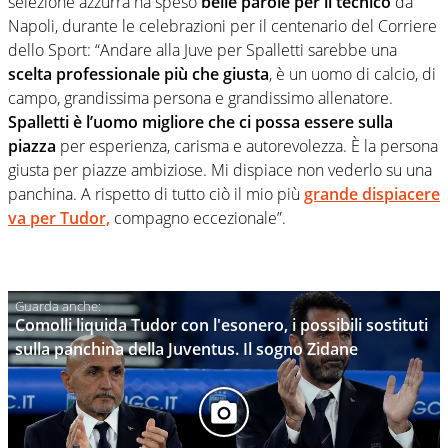
selezione azzurra ha speso
belle parole per il tecnico
da
Napoli, durante le celebrazioni per il centenario del Corriere
dello Sport: “Andare alla Juve per Spalletti sarebbe una
scelta professionale più che giusta
, è un uomo di calcio, di
campo, grandissima persona e grandissimo allenatore.
Spalletti è l’uomo migliore che ci possa essere sulla
piazza
per esperienza, carisma e autorevolezza. È la persona
giusta per piazze ambiziose. Mi dispiace non vederlo su una
panchina. A rispetto di tutto ciò il mio più
grande dispiacere
va per Tudor,
compagno eccezionale”.
Comolli liquida Tudor con l'esonero, i possibili sostituti
sulla panchina della Juventus. Il sogno Zidane