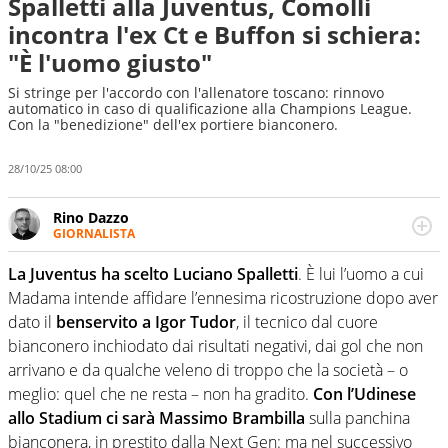
Spalletti alla Juventus, Comolli
incontra l'ex Ct e Buffon si schiera:
"È l'uomo giusto"
Si stringe per l'accordo con l'allenatore toscano: rinnovo
automatico in caso di qualificazione alla Champions League.
Con la "benedizione" dell'ex portiere bianconero.
28/10/25 08:00
Rino Dazzo
GIORNALISTA
Se mai ci fosse modo di traslare il glossario del calcio in
una nicchia di esperti, lui ne farebbe parte. Non si perde
La Juventus ha scelto Luciano Spalletti
. È lui l’uomo a cui
una svista arbitrale né gli umori social del mondo delle
Madama intende affidare l’ennesima ricostruzione dopo aver
curve
dato il
benservito a Igor Tudor
, il tecnico dal cuore
bianconero inchiodato dai risultati negativi, dai gol che non
arrivano e da qualche veleno di troppo che la società – o
meglio: quel che ne resta – non ha gradito.
Con l’Udinese
allo Stadium ci sarà Massimo Brambilla
sulla panchina
bianconera, in prestito dalla Next Gen: ma nel successivo