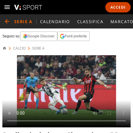
ACCEDI
SERIE A
CALENDARIO
CLASSIFICA
MARCATO
Seguici su:
Google Discover
Fonti preferite
CALCIO
SERIE A