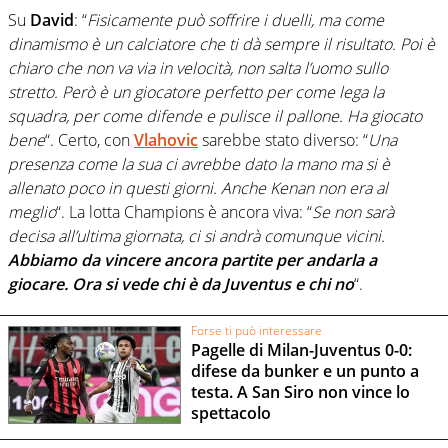
Su
David
: “
Fisicamente può soffrire i duelli, ma come
dinamismo è un calciatore che ti dà sempre il risultato. Poi è
chiaro che non va via in velocità, non salta l’uomo sullo
stretto. Però è un giocatore perfetto per come lega la
squadra, per come difende e pulisce il pallone. Ha giocato
bene
“. Certo, con
Vlahovic
sarebbe stato diverso: “
Una
presenza come la sua ci avrebbe dato la mano ma si è
allenato poco in questi giorni. Anche Kenan non era al
meglio
“. La lotta Champions è ancora viva: “
Se non sarà
decisa all’ultima giornata, ci si andrà comunque vicini.
Abbiamo da vincere ancora partite per andarla a
giocare. Ora si vede chi è da Juventus e chi no
“.
Forse ti può interessare
Pagelle di Milan-Juventus 0-0:
difese da bunker e un punto a
testa. A San Siro non vince lo
spettacolo