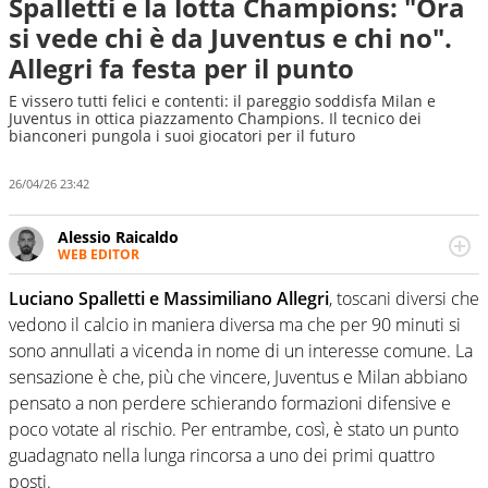
Spalletti e la lotta Champions: "Ora
si vede chi è da Juventus e chi no".
Allegri fa festa per il punto
E vissero tutti felici e contenti: il pareggio soddisfa Milan e
Juventus in ottica piazzamento Champions. Il tecnico dei
bianconeri pungola i suoi giocatori per il futuro
26/04/26 23:42
Alessio Raicaldo
WEB EDITOR
Un figlio che si chiama Diego e la tesi di laurea sugli stadi
di proprietà in Italia. Il calcio quale filo conduttore
Luciano Spalletti e Massimiliano Allegri
, toscani diversi che
irrinunciabile tra passione e professione. Per Virgilio
vedono il calcio in maniera diversa ma che per 90 minuti si
Sport indaga, approfondisce e scandaglia l'universo
sono annullati a vicenda in nome di un interesse comune. La
mondo dello sport per antonomasia
sensazione è che, più che vincere, Juventus e Milan abbiano
pensato a non perdere schierando formazioni difensive e
poco votate al rischio. Per entrambe, così, è stato un punto
guadagnato nella lunga rincorsa a uno dei primi quattro
posti.