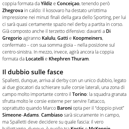
coppia formata da
Yildiz
e
Conceiçao
, tenendo però
Zhegrova
in caldo: il kosovaro ha destato un’ottima
impressione nei minuti finali della gara dello Sporting, per lui
ci sarà quasi certamente spazio nel derby a partita in corso.
Già composto anche il terzetto difensivo: davanti a
Di
Gregorio
agiranno
Kalulu
,
Gatti
e
Koopmeiners
,
confermato – con sua somma gioia – nella posizione sul
centro-sinistra. In mezzo, invece, agirà ancora la coppia
formata da
Locatelli
e
Khephren
Thuram
.
Il dubbio sulle fasce
Spalletti, dunque, arriva al derby con un unico dubbio, legato
ai due giocatori da schierare sulle corsie laterali, una zona di
campo molto importante contro il
Torino
: la squadra granata
sfrutta molto le corsie esterne per servire l’attacco,
soprattutto quando Marco
Baroni
opta per il “doppio pivot”
Simeone
–
Adams
.
Cambiaso
sarà sicuramente in campo,
ma Spalletti deve decidere su quale fascia: il vero
ballottaggio, dunque, è quello tra
Kostic
e
McKennie
.