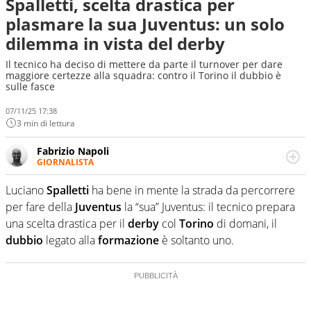
Spalletti, scelta drastica per
plasmare la sua Juventus: un solo
dilemma in vista del derby
Il tecnico ha deciso di mettere da parte il turnover per dare
maggiore certezze alla squadra: contro il Torino il dubbio è
sulle fasce
07/11/25 17:38
3 min di lettura
Fabrizio Napoli
GIORNALISTA
Giornalista professionista, per Virgilio Sport segue anche
il calcio ma è con la pallanuoto che esalta competenze e
Luciano
Spalletti
ha bene in mente la strada da percorrere
passioni. Cura la comunicazione di HaBaWaBa, il più
per fare della
Juventus
la “sua” Juventus: il tecnico prepara
grande festival di waterpolo per bambini al mondo
una scelta drastica per il
derby
col
Torino
di domani, il
dubbio
legato alla
formazione
è soltanto uno.