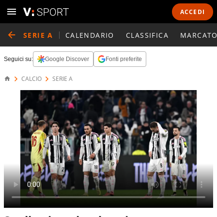
ACCEDI
SERIE A
CALENDARIO
CLASSIFICA
MARCATO
Seguici su:
Google Discover
Fonti preferite
CALCIO
SERIE A