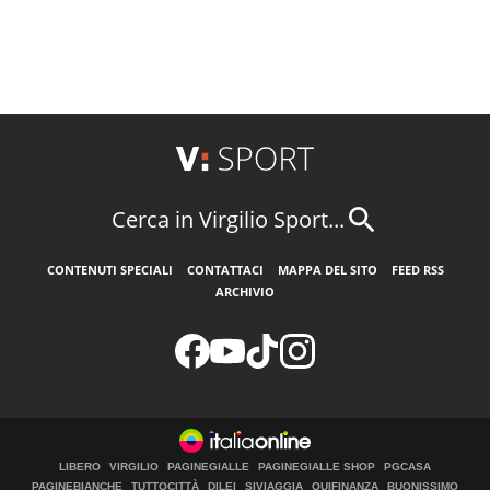
Cerca in Virgilio Sport...
CONTENUTI SPECIALI
CONTATTACI
MAPPA DEL SITO
FEED RSS
ARCHIVIO
LIBERO
VIRGILIO
PAGINEGIALLE
PAGINEGIALLE SHOP
PGCASA
PAGINEBIANCHE
TUTTOCITTÀ
DILEI
SIVIAGGIA
QUIFINANZA
BUONISSIMO