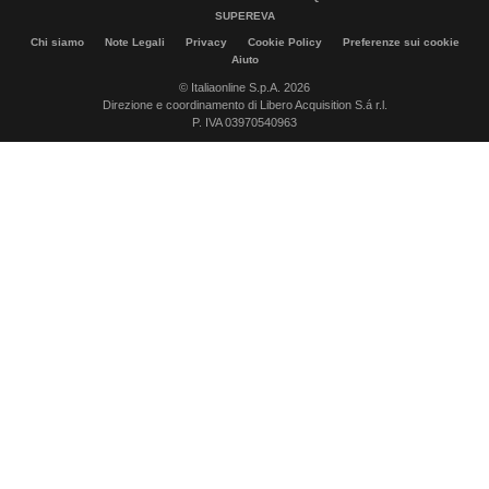
SUPEREVA
Chi siamo
Note Legali
Privacy
Cookie Policy
Preferenze sui cookie
Aiuto
© Italiaonline S.p.A. 2026
Direzione e coordinamento di Libero Acquisition S.á r.l.
P. IVA 03970540963