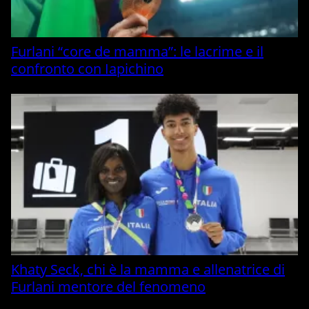
Furlani “core de mamma”: le lacrime e il
confronto con Iapichino
Khaty Seck, chi è la mamma e allenatrice di
Furlani mentore del fenomeno