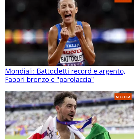
Mondiali: Battocletti record e argento,
Fabbri bronzo e "parolaccia"
ATLETICA